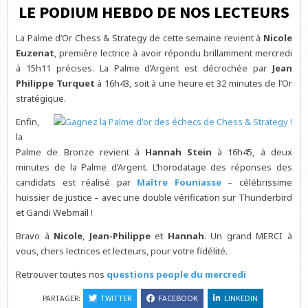
LE PODIUM HEBDO DE NOS LECTEURS
La Palme d’Or Chess & Strategy de cette semaine revient à
Nicole
Euzenat
, première lectrice à avoir répondu brillamment mercredi
à 15h11 précises. La Palme d’Argent est décrochée par
Jean
Philippe Turquet
à 16h43, soit à une heure et 32 minutes de l’Or
stratégique.
Enfin,
la
Palme de Bronze revient à
Hannah Stein
à 16h45, à deux
minutes de la Palme d’Argent. L’horodatage des réponses des
candidats est réalisé par
Maître Founiasse
– célébrissime
huissier de justice – avec une double vérification sur Thunderbird
et Gandi Webmail !
Bravo à
Nicole
,
Jean-Philippe
et
Hannah
. Un grand MERCI à
vous, chers lectrices et lecteurs, pour votre fidélité.
Retrouver toutes nos
questions people du mercredi
PARTAGER:
TWITTER
FACEBOOK
LINKEDIN