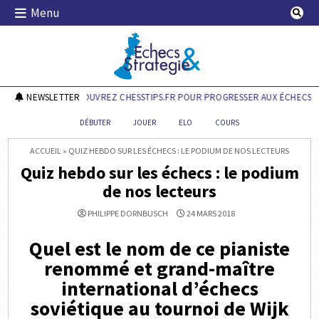
Skip
Menu
to
content
Echecs & Stratégie
NEWSLETTER
DÉCOUVREZ CHESSTIPS.FR POUR PROGRESSER AUX ÉCHECS !
DÉBUTER
JOUER
ELO
COURS
ACCUEIL
»
QUIZ HEBDO SUR LES ÉCHECS : LE PODIUM DE NOS LECTEURS
Quiz hebdo sur les échecs : le podium
de nos lecteurs
PHILIPPE DORNBUSCH
24 MARS 2018
Quel est le nom de ce pianiste
renommé et grand-maître
international d’échecs
soviétique au tournoi de Wijk