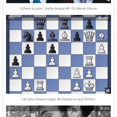
Echecs à León : Vishy Anand 4½-1½ Alexei Shirov
0
2641
Les plus beaux coups de Kasparov aux échecs
0
479