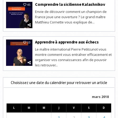
Comprendre la sicilienne Kalashnikov
45
Envie de découvrir comment un champion de
France joue une ouverture ? Le grand maître
Matthieu Cornette vous explique de...
Apprendre à apprendre aux échecs
10
Le maître international Pierre Petitcunot vous
montre comment vous entraîner efficacement et
organiser vos connaissances afin de pouvoir
les retrouver...
Choisissez une date du calendrier pour retrouver un article
mars 2018
L
M
M
J
V
S
D
1
2
3
4