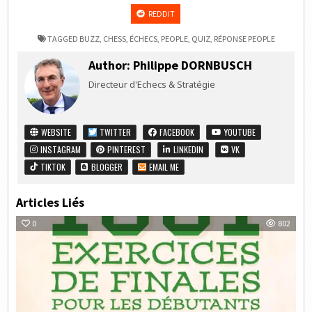
REDDIT
TAGGED
BUZZ
,
CHESS
,
ÉCHECS
,
PEOPLE
,
QUIZ
,
RÉPONSE PEOPLE
Author:
Philippe DORNBUSCH
Directeur d'Echecs & Stratégie
WEBSITE
TWITTER
FACEBOOK
YOUTUBE
INSTAGRAM
PINTEREST
LINKEDIN
VK
TIKTOK
BLOGGER
EMAIL ME
Articles Liés
0
802