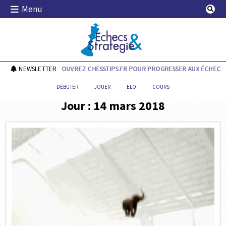
Skip
Menu
to
content
Echecs & Stratégie
NEWSLETTER
DÉCOUVREZ CHESSTIPS.FR POUR PROGRESSER AUX ÉCHECS !
DÉBUTER
JOUER
ELO
COURS
Jour :
14 mars 2018