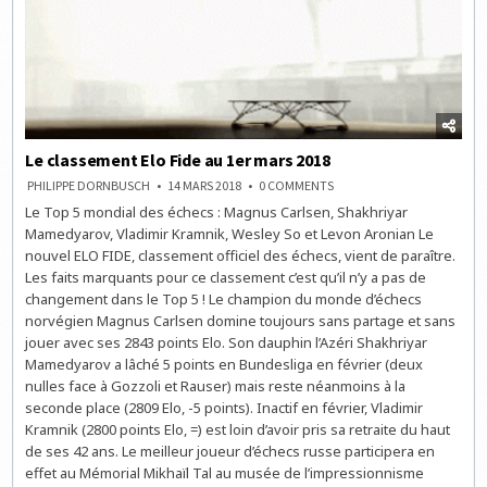
Le classement Elo Fide au 1er mars 2018
ON
PHILIPPE DORNBUSCH
14 MARS 2018
0 COMMENTS
LE
Le Top 5 mondial des échecs : Magnus Carlsen, Shakhriyar
CLASSEMENT
ELO
Mamedyarov, Vladimir Kramnik, Wesley So et Levon Aronian Le
FIDE
AU
nouvel ELO FIDE, classement officiel des échecs, vient de paraître.
1ER
Les faits marquants pour ce classement c’est qu’il n’y a pas de
MARS
2018
changement dans le Top 5 ! Le champion du monde d’échecs
norvégien Magnus Carlsen domine toujours sans partage et sans
jouer avec ses 2843 points Elo. Son dauphin l’Azéri Shakhriyar
Mamedyarov a lâché 5 points en Bundesliga en février (deux
nulles face à Gozzoli et Rauser) mais reste néanmoins à la
seconde place (2809 Elo, -5 points). Inactif en février, Vladimir
Kramnik (2800 points Elo, =) est loin d’avoir pris sa retraite du haut
de ses 42 ans. Le meilleur joueur d’échecs russe participera en
effet au Mémorial Mikhaïl Tal au musée de l’impressionnisme