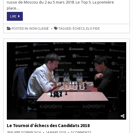
russe de Moscou du 2 au 5 mars 2018. Le Top 5. La première
place…
LE
LIRE
CLASSEMENT
ELO
FIDE
POSTED IN:
NON CLASSÉ
TAGGED:
ÉCHECS
,
ELO FIDE
AU
1ER
MARS
2018
Le Tournoi d’échecs des Candidats 2018
ON
PHILIPPE DORNBUSCH
14 MARS 2018
0 COMMENTS