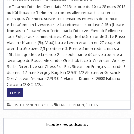
LE
Le Tournoi Fide des Candidats 2018 se joue du 10 au 28 mars 2018
TOURNOI
D’ÉCHECS
au Kühlhaus de Berlin en 14 rondes aller-retour à la cadence
DES
CANDIDATS
classique. Comment suivre ces semaines intenses de combats
2018
échiquéens en Livestream -> La retransmission Live à 15h (heure
française), 3 journées offertes par la Fide avec Yannick Pelletier et
Judit Polgar aux commentaires. Coup de théâtre ronde 3 : Le Russe
Vladimir Kramnik (Big Vlad) balaie Levon Aronian en 27 coups et
prend la tête avec 2,5 points sur 3. Ronde 4 mercredi 14 mars à
15h. L’image clé de la ronde 2 : la seule partie décisive a tourné à
l’avantage du Russe Alexander Grischuk face à l’Américain Wesley
So. Le Direct Live sur Chess24 – BlitzStream en Français La ronde 3
du lundi 12 mars Sergey Karjakin (2763) 1/2 Alexander Grischuk
(2767) Levon Aronian (2797) 0-1 Vladimir Kramnik (2800) Fabiano
Caruana (2784) 1/2…
LE
LIRE
TOURNOI
D’ÉCHECS
DES
POSTED IN:
NON CLASSÉ
TAGGED:
BERLIN
,
ÉCHECS
CANDIDATS
2018
Ecoutez les podcasts :