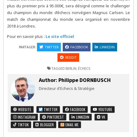
plus du premier prix à 95.000€, sera désigné comme le challenger
du champion du monde d’échecs norvégien Magnus Carlsen. Le
match de championnat du monde sera organisé en novembre
2018 à Londres.
Pour en savoir plus :
Le site officiel
PARTAGER:
TWITTER
FACEBOOK
LINKEDIN
REDDIT
TAGGED
BERLIN
,
ÉCHECS
Author:
Philippe DORNBUSCH
Directeur d'Echecs & Stratégie
WEBSITE
TWITTER
FACEBOOK
YOUTUBE
INSTAGRAM
PINTEREST
LINKEDIN
VK
TIKTOK
BLOGGER
EMAIL ME