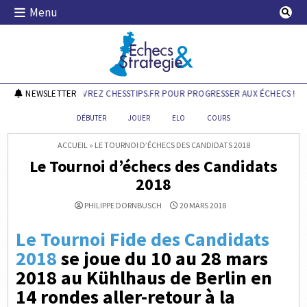
Skip
Menu
to
content
Echecs & Stratégie
NEWSLETTER
DÉCOUVREZ CHESSTIPS.FR POUR PROGRESSER AUX ÉCHECS !
DÉBUTER
JOUER
ELO
COURS
ACCUEIL
»
LE TOURNOI D’ÉCHECS DES CANDIDATS 2018
Le Tournoi d’échecs des Candidats
2018
PHILIPPE DORNBUSCH
20 MARS 2018
Le Tournoi Fide des Candidats
2018
se joue du 10 au 28 mars
2018 au Kühlhaus de Berlin en
14 rondes aller-retour à la