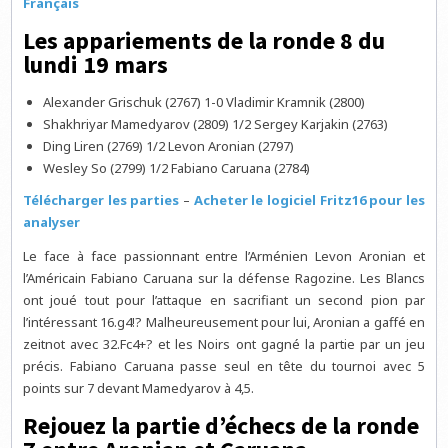
Français
Les appariements de la ronde 8 du
lundi 19 mars
Alexander Grischuk (2767) 1-0 Vladimir Kramnik (2800)
Shakhriyar Mamedyarov (2809) 1/2 Sergey Karjakin (2763)
Ding Liren (2769) 1/2 Levon Aronian (2797)
Wesley So (2799) 1/2 Fabiano Caruana (2784)
Télécharger les parties
–
Acheter le logiciel Fritz16 pour les
analyser
Le face à face passionnant entre l’Arménien Levon Aronian et
l’Américain Fabiano Caruana sur la défense Ragozine. Les Blancs
ont joué tout pour l’attaque en sacrifiant un second pion par
l’intéressant 16.g4!? Malheureusement pour lui, Aronian a gaffé en
zeitnot avec 32.Fc4+? et les Noirs ont gagné la partie par un jeu
précis. Fabiano Caruana passe seul en tête du tournoi avec 5
points sur 7 devant Mamedyarov à 4,5.
Rejouez la partie d’échecs de la ronde