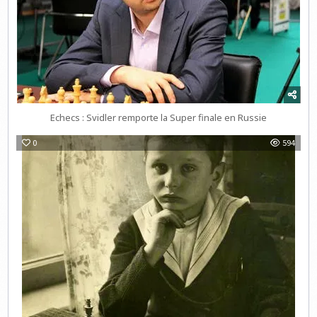
Echecs : Svidler remporte la Super finale en Russie
0
594