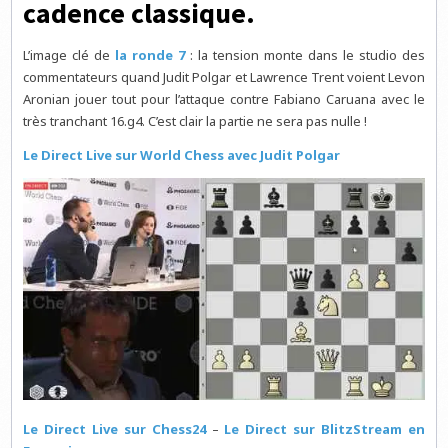
cadence classique.
L’image clé de
la ronde 7
: la tension monte dans le studio des
commentateurs quand Judit Polgar et Lawrence Trent voient Levon
Aronian jouer tout pour l’attaque contre Fabiano Caruana avec le
très tranchant 16.g4. C’est clair la partie ne sera pas nulle !
Le Direct Live sur World Chess avec Judit Polgar
Le Direct Live sur Chess24
–
Le Direct sur BlitzStream en