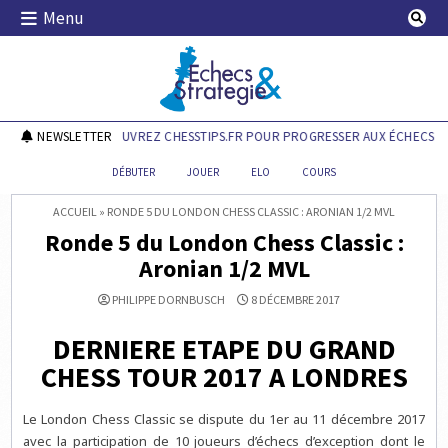
Skip
Menu
to
content
Echecs & Stratégie
NEWSLETTER
DÉCOUVREZ CHESSTIPS.FR POUR PROGRESSER AUX ÉCHECS !
DÉBUTER
JOUER
ELO
COURS
ACCUEIL
»
RONDE 5 DU LONDON CHESS CLASSIC : ARONIAN 1/2 MVL
Ronde 5 du London Chess Classic :
Aronian 1/2 MVL
PHILIPPE DORNBUSCH
8 DÉCEMBRE 2017
DERNIERE ETAPE DU GRAND
CHESS TOUR 2017 A LONDRES
Le London Chess Classic se dispute du 1er au 11 décembre 2017
avec la participation de 10 joueurs d’échecs d’exception dont le