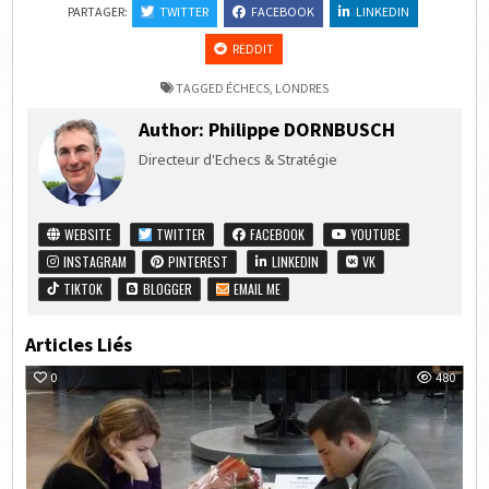
PARTAGER:
TWITTER
FACEBOOK
LINKEDIN
REDDIT
TAGGED
ÉCHECS
,
LONDRES
Author:
Philippe DORNBUSCH
Directeur d'Echecs & Stratégie
WEBSITE
TWITTER
FACEBOOK
YOUTUBE
INSTAGRAM
PINTEREST
LINKEDIN
VK
TIKTOK
BLOGGER
EMAIL ME
Articles Liés
0
480