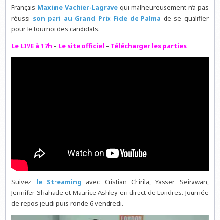
Français
Maxime Vachier-Lagrave
qui malheureusement n’a pas
réussi
son pari au Grand Prix Fide de Palma
de se qualifier
pour le tournoi des candidats.
Le LIVE à 17h
–
Le site officiel
–
Télécharger les parties
Suivez
le Streaming
avec Cristian Chirila, Yasser Seirawan,
Jennifer Shahade et Maurice Ashley en direct de Londres. Journée
de repos jeudi puis ronde 6 vendredi.