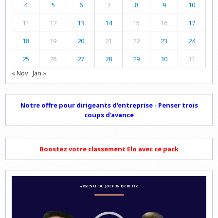
4
5
6
7
8
9
10
11
12
13
14
15
16
17
18
19
20
21
22
23
24
25
26
27
28
29
30
31
« Nov
Jan »
Notre offre pour dirigeants d'entreprise - Penser trois
coups d'avance
Boostez votre classement Elo avec ce pack
Lecteur
vidéo