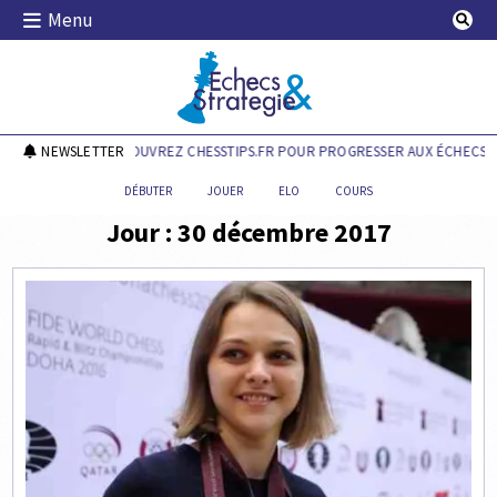
Skip
Menu
to
content
Echecs & Stratégie
NEWSLETTER
DÉCOUVREZ CHESSTIPS.FR POUR PROGRESSER AUX ÉCHECS !
DÉBUTER
JOUER
ELO
COURS
Jour :
30 décembre 2017