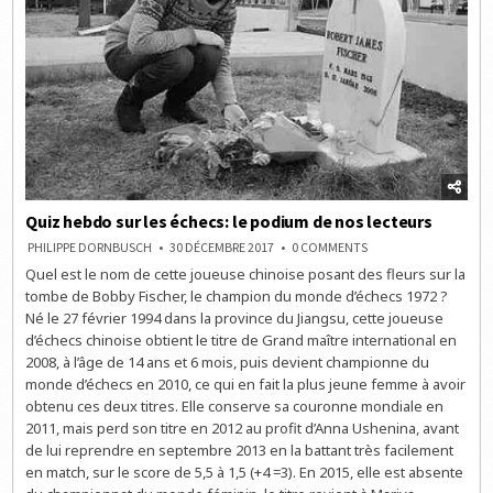
Quiz hebdo sur les échecs: le podium de nos lecteurs
ON
PHILIPPE DORNBUSCH
30 DÉCEMBRE 2017
0 COMMENTS
QUIZ
Quel est le nom de cette joueuse chinoise posant des fleurs sur la
HEBDO
SUR
tombe de Bobby Fischer, le champion du monde d’échecs 1972 ?
LES
ÉCHECS:
Né le 27 février 1994 dans la province du Jiangsu, cette joueuse
LE
d’échecs chinoise obtient le titre de Grand maître international en
PODIUM
DE
2008, à l’âge de 14 ans et 6 mois, puis devient championne du
NOS
LECTEURS
monde d’échecs en 2010, ce qui en fait la plus jeune femme à avoir
obtenu ces deux titres. Elle conserve sa couronne mondiale en
2011, mais perd son titre en 2012 au profit d’Anna Ushenina, avant
de lui reprendre en septembre 2013 en la battant très facilement
en match, sur le score de 5,5 à 1,5 (+4 =3). En 2015, elle est absente