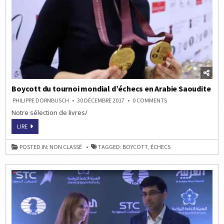
Boycott du tournoi mondial d’échecs en Arabie Saoudite
ON
PHILIPPE DORNBUSCH
30 DÉCEMBRE 2017
0 COMMENTS
BOYCOTT
Notre sélection de livres/
DU
TOURNOI
MONDIAL
BOYCOTT
LIRE
D’ÉCHECS
DU
EN
TOURNOI
ARABIE
MONDIAL
POSTED IN:
NON CLASSÉ
TAGGED:
BOYCOTT
,
ÉCHECS
SAOUDITE
D’ÉCHECS
EN
ARABIE
SAOUDITE