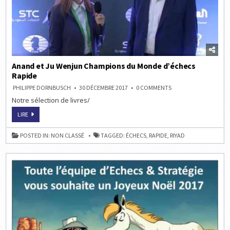
Anand et Ju Wenjun Champions du Monde d’échecs
Rapide
ON
PHILIPPE DORNBUSCH
30 DÉCEMBRE 2017
0 COMMENTS
ANAND
Notre sélection de livres/
ET
JU
WENJUN
ANAND
LIRE
CHAMPIONS
ET
DU
JU
MONDE
WENJUN
POSTED IN:
NON CLASSÉ
TAGGED:
ÉCHECS
,
RAPIDE
,
RIYAD
D’ÉCHECS
CHAMPIONS
RAPIDE
DU
MONDE
D’ÉCHECS
RAPIDE