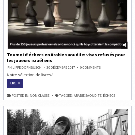
Tournoi d’échecs en Arabie saoudite: visas refusés pour
les joueurs israéliens
ON
PHILIPPE DORNBUSCH
30 DÉCEMBRE 2017
0 COMMENTS
TOURNOI
Notre sélection de livres/
D’ÉCHECS
EN
ARABIE
TOURNOI
LIRE
SAOUDITE:
D’ÉCHECS
VISAS
EN
REFUSÉS
ARABIE
POSTED IN:
NON CLASSÉ
TAGGED:
ARABIE SAOUDITE
,
ÉCHECS
POUR
SAOUDITE:
LES
VISAS
JOUEURS
REFUSÉS
ISRAÉLIENS
POUR
LES
JOUEURS
ISRAÉLIENS