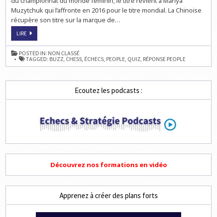
du championnat du monde féminin, le titre revient à Mariya
Muzytchuk qui l’affronte en 2016 pour le titre mondial. La Chinoise
récupère son titre sur la marque de…
QUIZ
LIRE
HEBDO
SUR
LES
POSTED IN:
NON CLASSÉ
ÉCHECS:
TAGGED:
BUZZ
,
CHESS
,
ÉCHECS
,
PEOPLE
,
QUIZ
,
RÉPONSE PEOPLE
LE
PODIUM
DE
NOS
LECTEURS
Ecoutez les podcasts :
Découvrez nos formations en vidéo
Apprenez à créer des plans forts