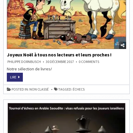
Joyeux Noël à tous nos lecteurs et leurs proches !
ON
PHILIPPE DORNBUSCH
30 DÉCEMBRE 2017
0 COMMENTS
JOYEUX
Notre sélection de livres/
NOËL
À
TOUS
JOYEUX
LIRE
NOS
NOËL
LECTEURS
À
ET
TOUS
POSTED IN:
NON CLASSÉ
TAGGED:
ÉCHECS
LEURS
NOS
PROCHES
LECTEURS
!
ET
LEURS
PROCHES
!