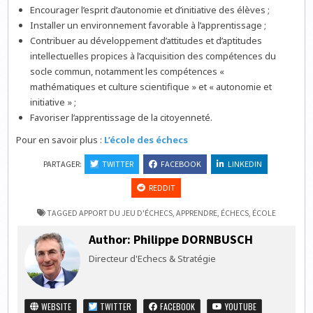
Encourager l’esprit d’autonomie et d’initiative des élèves ;
Installer un environnement favorable à l’apprentissage ;
Contribuer au développement d’attitudes et d’aptitudes
intellectuelles propices à l’acquisition des compétences du
socle commun, notamment les compétences «
mathématiques et culture scientifique » et « autonomie et
initiative » ;
Favoriser l’apprentissage de la citoyenneté.
Pour en savoir plus :
L’école des échecs
PARTAGER:
TWITTER
FACEBOOK
LINKEDIN
REDDIT
TAGGED
APPORT DU JEU D'ÉCHECS
,
APPRENDRE
,
ÉCHECS
,
ÉCOLE
Author:
Philippe DORNBUSCH
Directeur d'Echecs & Stratégie
WEBSITE
TWITTER
FACEBOOK
YOUTUBE