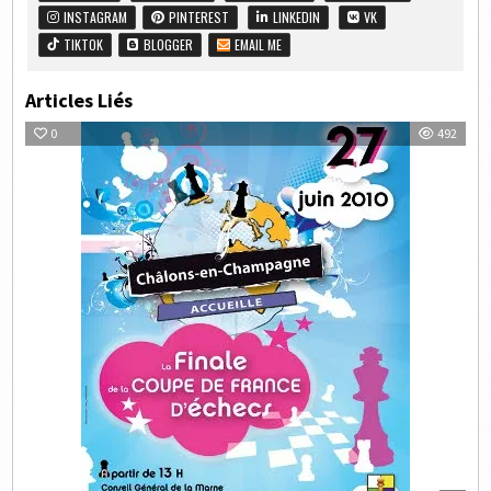
INSTAGRAM
PINTEREST
LINKEDIN
VK
TIKTOK
BLOGGER
EMAIL ME
Articles Liés
0
492