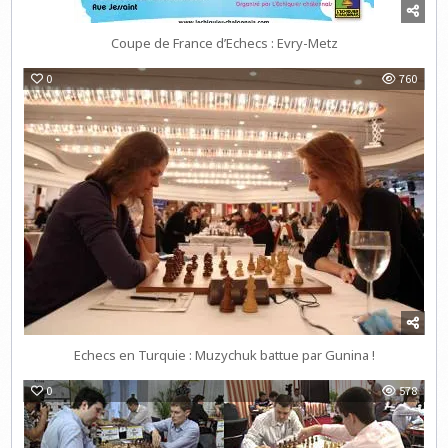
Coupe de France d’Echecs : Evry-Metz
0
760
Echecs en Turquie : Muzychuk battue par Gunina !
0
578