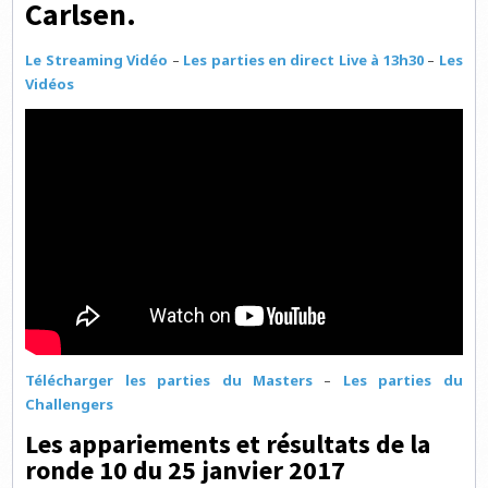
Carlsen.
Le Streaming Vidéo
–
Les parties en direct Live à 13h30
–
Les
Vidéos
Télécharger les parties du Masters
–
Les parties du
Challengers
Les appariements et résultats de la
ronde 10 du 25 janvier 2017