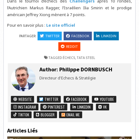
Dans le tournoi d’échecs des
Challengers
après 10 rondes,
l’Autrichien Markus Ragger, l’Israélien Ilia Smirin et le prodige
américain Jeffrey Xiong mènent à 7 points.
Pour en savoir plus :
Le site officiel
PARTAGER:
TWITTER
FACEBOOK
LINKEDIN
REDDIT
TAGGED
ÉCHECS
,
TATA STEEL
Author:
Philippe DORNBUSCH
Directeur d'Echecs & Stratégie
WEBSITE
TWITTER
FACEBOOK
YOUTUBE
INSTAGRAM
PINTEREST
LINKEDIN
VK
TIKTOK
BLOGGER
EMAIL ME
Articles Liés