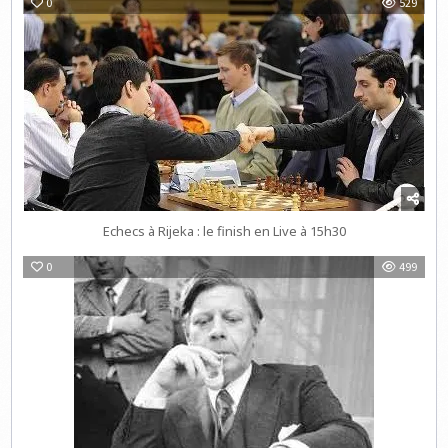
0
529
Echecs à Rijeka : le finish en Live à 15h30
0
499