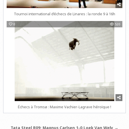
Tournoi international d’échecs de Linares : la ronde 9 à 16h
0
520
Échecs à Tromsø : Maxime Vachier-Lagrave héroïque !
Navigation
Tata Steel R09: Magnus Carlsen 1-0 Loek Van Wely →