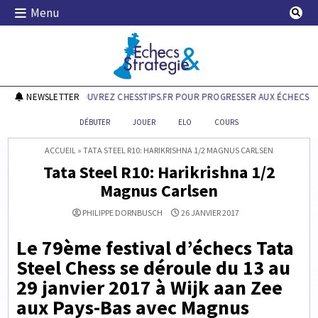
Skip
Menu
to
content
Echecs & Stratégie
NEWSLETTER
DÉCOUVREZ CHESSTIPS.FR POUR PROGRESSER AUX ÉCHECS !
DÉBUTER
JOUER
ELO
COURS
ACCUEIL
»
TATA STEEL R10: HARIKRISHNA 1/2 MAGNUS CARLSEN
Tata Steel R10: Harikrishna 1/2
Magnus Carlsen
PHILIPPE DORNBUSCH
26 JANVIER 2017
Le 79ème festival d’échecs Tata
Steel Chess se déroule du 13 au
29 janvier 2017 à Wijk aan Zee
aux Pays-Bas avec Magnus