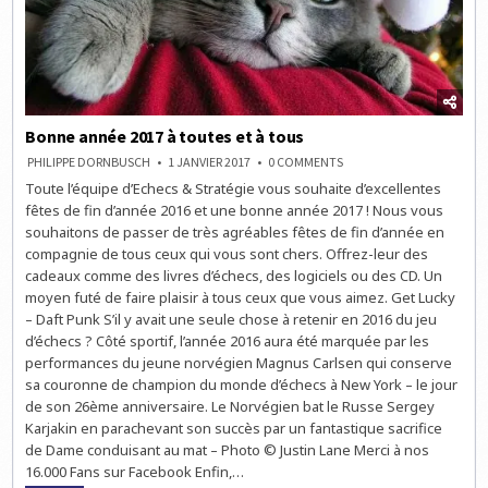
Bonne année 2017 à toutes et à tous
ON
PHILIPPE DORNBUSCH
1 JANVIER 2017
0 COMMENTS
BONNE
Toute l’équipe d’Echecs & Stratégie vous souhaite d’excellentes
ANNÉE
2017
fêtes de fin d’année 2016 et une bonne année 2017 ! Nous vous
À
TOUTES
souhaitons de passer de très agréables fêtes de fin d’année en
ET
compagnie de tous ceux qui vous sont chers. Offrez-leur des
À
TOUS
cadeaux comme des livres d’échecs, des logiciels ou des CD. Un
moyen futé de faire plaisir à tous ceux que vous aimez. Get Lucky
– Daft Punk S’il y avait une seule chose à retenir en 2016 du jeu
d’échecs ? Côté sportif, l’année 2016 aura été marquée par les
performances du jeune norvégien Magnus Carlsen qui conserve
sa couronne de champion du monde d’échecs à New York – le jour
de son 26ème anniversaire. Le Norvégien bat le Russe Sergey
Karjakin en parachevant son succès par un fantastique sacrifice
de Dame conduisant au mat – Photo © Justin Lane Merci à nos
16.000 Fans sur Facebook Enfin,…