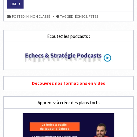
BONNE
LIRE
ANNÉE
2017
À
POSTED IN:
NON CLASSÉ
TAGGED:
ÉCHECS
,
FÊTES
TOUTES
ET
À
TOUS
Ecoutez les podcasts :
Découvrez nos formations en vidéo
Apprenez à créer des plans forts