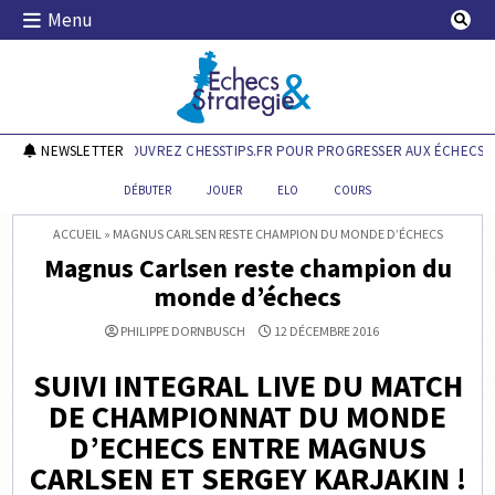
Skip
Menu
to
content
Echecs & Stratégie
NEWSLETTER
DÉCOUVREZ CHESSTIPS.FR POUR PROGRESSER AUX ÉCHECS !
DÉBUTER
JOUER
ELO
COURS
ACCUEIL
»
MAGNUS CARLSEN RESTE CHAMPION DU MONDE D’ÉCHECS
Magnus Carlsen reste champion du
monde d’échecs
PHILIPPE DORNBUSCH
12 DÉCEMBRE 2016
SUIVI INTEGRAL LIVE DU MATCH
DE CHAMPIONNAT DU MONDE
D’ECHECS ENTRE MAGNUS
CARLSEN ET SERGEY KARJAKIN !