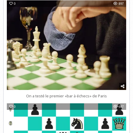
0
897
On a testé le premier «bar à échecs» de Paris
0
637