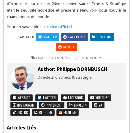
d’échecs le jour de son 26ème anniversaire ! Echecs & Stratégie
était le seul site accrédité et présent à New York pour couvrir le
championnat du monde.
Pour en savoir plus :
Le site officiel
PARTAGER:
TWITTER
FACEBOOK
LINKEDIN
REDDIT
TAGGED
CARLSEN
,
ÉCHECS
,
FIDE
,
NEW YORK
Author:
Philippe DORNBUSCH
Directeur d'Echecs & Stratégie
WEBSITE
TWITTER
FACEBOOK
YOUTUBE
INSTAGRAM
PINTEREST
LINKEDIN
VK
TIKTOK
BLOGGER
EMAIL ME
Articles Liés