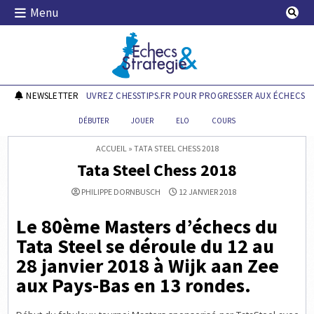
Skip
Menu
to
content
Echecs & Stratégie
NEWSLETTER
DÉCOUVREZ CHESSTIPS.FR POUR PROGRESSER AUX ÉCHECS !
DÉBUTER
JOUER
ELO
COURS
ACCUEIL
»
TATA STEEL CHESS 2018
Tata Steel Chess 2018
PHILIPPE DORNBUSCH
12 JANVIER 2018
Le 80ème Masters d’échecs du
Tata Steel se déroule du 12 au
28 janvier 2018 à Wijk aan Zee
aux Pays-Bas en 13 rondes.