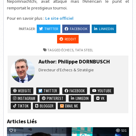
Nepomniachtchi, avait attaqué mais l’Américain le punit et
remportait le prestigieux tournoi.
Pour en savoir plus :
Le site officiel
PARTAGER:
TWITTER
FACEBOOK
LINKEDIN
REDDIT
TAGGED
ÉCHECS
,
TATA STEEL
Author:
Philippe DORNBUSCH
Directeur d'Echecs & Stratégie
WEBSITE
TWITTER
FACEBOOK
YOUTUBE
INSTAGRAM
PINTEREST
LINKEDIN
VK
TIKTOK
BLOGGER
EMAIL ME
Articles Liés
0
531