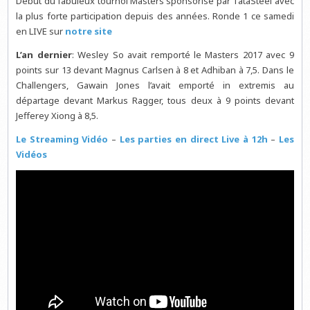
Début du fabuleux tournoi Masters sponsorisé par TataSteel avec
la plus forte participation depuis des années. Ronde 1 ce samedi
en LIVE sur
notre site
L’an dernier
: Wesley So avait remporté le Masters 2017 avec 9
points sur 13 devant Magnus Carlsen à 8 et Adhiban à 7,5. Dans le
Challengers, Gawain Jones l’avait emporté in extremis au
départage devant Markus Ragger, tous deux à 9 points devant
Jefferey Xiong à 8,5.
Le Streaming Vidéo
–
Les parties en direct Live à 12h
–
Les
Vidéos