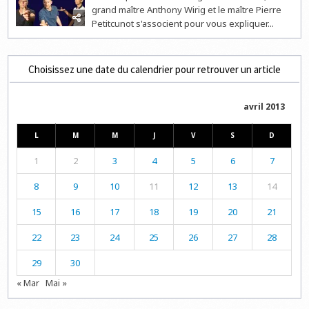
grand maître Anthony Wirig et le maître Pierre
Petitcunot s'associent pour vous expliquer...
Choisissez une date du calendrier pour retrouver un article
avril 2013
L
M
M
J
V
S
D
1
2
3
4
5
6
7
8
9
10
11
12
13
14
15
16
17
18
19
20
21
22
23
24
25
26
27
28
29
30
« Mar
Mai »