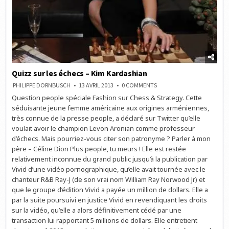
Quizz sur les échecs – Kim Kardashian
ON
PHILIPPE DORNBUSCH
13 AVRIL 2013
0 COMMENTS
QUIZZ
Question people spéciale Fashion sur Chess & Strategy. Cette
SUR
LES
séduisante jeune femme américaine aux origines arméniennes,
ÉCHECS
–
très connue de la presse people, a déclaré sur Twitter qu’elle
KIM
voulait avoir le champion Levon Aronian comme professeur
KARDASHIAN
d’échecs. Mais pourriez-vous citer son patronyme ? Parler à mon
père – Céline Dion Plus people, tu meurs ! Elle est restée
relativement inconnue du grand public jusqu’à la publication par
Vivid d’une vidéo pornographique, qu’elle avait tournée avec le
chanteur R&B Ray-J (de son vrai nom William Ray Norwood Jr) et
que le groupe d’édition Vivid a payée un million de dollars. Elle a
par la suite poursuivi en justice Vivid en revendiquant les droits
sur la vidéo, qu’elle a alors définitivement cédé par une
transaction lui rapportant 5 millions de dollars. Elle entretient