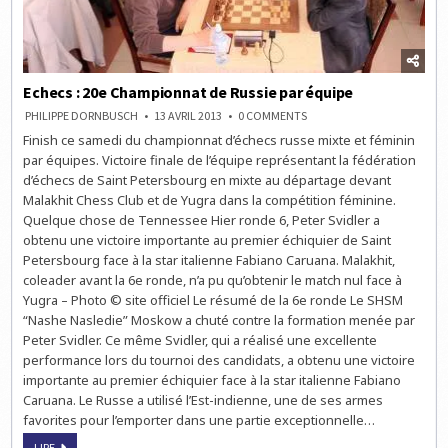
Echecs : 20e Championnat de Russie par équipe
ON
PHILIPPE DORNBUSCH
13 AVRIL 2013
0 COMMENTS
ECHECS
Finish ce samedi du championnat d’échecs russe mixte et féminin
:
20E
par équipes. Victoire finale de l’équipe représentant la fédération
CHAMPIONNAT
DE
d’échecs de Saint Petersbourg en mixte au départage devant
RUSSIE
Malakhit Chess Club et de Yugra dans la compétition féminine.
PAR
ÉQUIPE
Quelque chose de Tennessee Hier ronde 6, Peter Svidler a
obtenu une victoire importante au premier échiquier de Saint
Petersbourg face à la star italienne Fabiano Caruana. Malakhit,
coleader avant la 6e ronde, n’a pu qu’obtenir le match nul face à
Yugra – Photo © site officiel Le résumé de la 6e ronde Le SHSM
“Nashe Nasledie” Moskow a chuté contre la formation menée par
Peter Svidler. Ce même Svidler, qui a réalisé une excellente
performance lors du tournoi des candidats, a obtenu une victoire
importante au premier échiquier face à la star italienne Fabiano
Caruana. Le Russe a utilisé l’Est-indienne, une de ses armes
favorites pour l’emporter dans une partie exceptionnelle…
ECHECS
LIRE