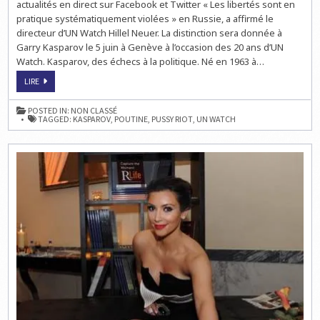
actualités en direct sur Facebook et Twitter « Les libertés sont en
pratique systématiquement violées » en Russie, a affirmé le
directeur d’UN Watch Hillel Neuer. La distinction sera donnée à
Garry Kasparov le 5 juin à Genève à l’occasion des 20 ans d’UN
Watch. Kasparov, des échecs à la politique. Né en 1963 à…
LE
LIRE
CHAMPION
RUSSE
D’ÉCHECS
POSTED IN:
NON CLASSÉ
GARRY
TAGGED:
KASPAROV
,
POUTINE
,
PUSSY RIOT
,
UN WATCH
KASPAROV
HONORÉ