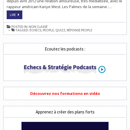
depuis avril 2012 une relation amoureuse, très médiatisée, avec le
rappeur américain Kanye West. Les Palmes de la semaine :…
QUIZZ
LIRE
SUR
LES
ÉCHECS
POSTED IN:
NON CLASSÉ
–
TAGGED:
ÉCHECS
,
PEOPLE
,
QUIZZ
,
RÉPONSE PEOPLE
KIM
KARDASHIAN
Ecoutez les podcasts :
Découvrez nos formations en vidéo
Apprenez à créer des plans forts