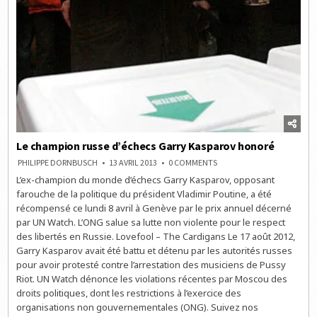
Le champion russe d’échecs Garry Kasparov honoré
ON
PHILIPPE DORNBUSCH
13 AVRIL 2013
0 COMMENTS
LE
L’ex-champion du monde d’échecs Garry Kasparov, opposant
CHAMPION
RUSSE
farouche de la politique du président Vladimir Poutine, a été
D’ÉCHECS
GARRY
récompensé ce lundi 8 avril à Genève par le prix annuel décerné
KASPAROV
par UN Watch. L’ONG salue sa lutte non violente pour le respect
HONORÉ
des libertés en Russie. Lovefool – The Cardigans Le 17 août 2012,
Garry Kasparov avait été battu et détenu par les autorités russes
pour avoir protesté contre l’arrestation des musiciens de Pussy
Riot. UN Watch dénonce les violations récentes par Moscou des
droits politiques, dont les restrictions à l’exercice des
organisations non gouvernementales (ONG). Suivez nos