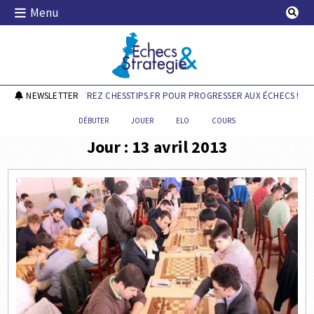
Skip
Menu
to
content
Echecs & Stratégie
NEWSLETTER
DÉCOUVREZ CHESSTIPS.FR POUR PROGRESSER AUX ÉCHECS !
DÉBUTER
JOUER
ELO
COURS
Jour :
13 avril 2013