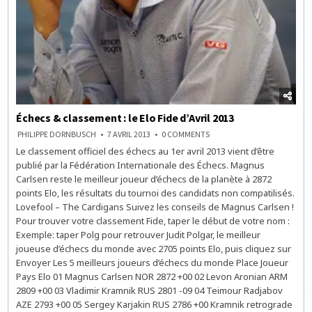
Échecs & classement : le Elo Fide d’Avril 2013
ON
PHILIPPE DORNBUSCH
7 AVRIL 2013
0 COMMENTS
ÉCHECS
Le classement officiel des échecs au 1er avril 2013 vient d’être
&
CLASSEMENT
publié par la Fédération Internationale des Échecs. Magnus
:
LE
Carlsen reste le meilleur joueur d’échecs de la planète à 2872
ELO
points Elo, les résultats du tournoi des candidats non compatilisés.
FIDE
D’AVRIL
Lovefool – The Cardigans Suivez les conseils de Magnus Carlsen !
2013
Pour trouver votre classement Fide, taper le début de votre nom :
Exemple: taper Polg pour retrouver Judit Polgar, le meilleur
joueuse d’échecs du monde avec 2705 points Elo, puis cliquez sur
Envoyer Les 5 meilleurs joueurs d’échecs du monde Place Joueur
Pays Elo 01 Magnus Carlsen NOR 2872 +00 02 Levon Aronian ARM
2809 +00 03 Vladimir Kramnik RUS 2801 -09 04 Teimour Radjabov
AZE 2793 +00 05 Sergey Karjakin RUS 2786 +00 Kramnik retrograde