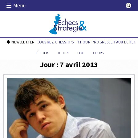
Skip
Menu
to
content
Echecs & Stratégie
NEWSLETTER
DÉCOUVREZ CHESSTIPS.FR POUR PROGRESSER AUX ÉCHECS 
DÉBUTER
JOUER
ELO
COURS
Jour :
7 avril 2013