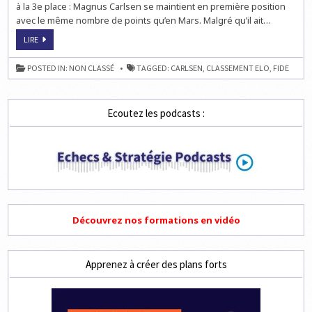
à la 3e place : Magnus Carlsen se maintient en première position
avec le même nombre de points qu’en Mars. Malgré qu’il ait…
ÉCHECS
LIRE
&
CLASSEMENT
:
POSTED IN:
NON CLASSÉ
TAGGED:
CARLSEN
,
CLASSEMENT ELO
,
FIDE
LE
ELO
FIDE
D’AVRIL
2013
Ecoutez les podcasts :
Découvrez nos formations en vidéo
Apprenez à créer des plans forts