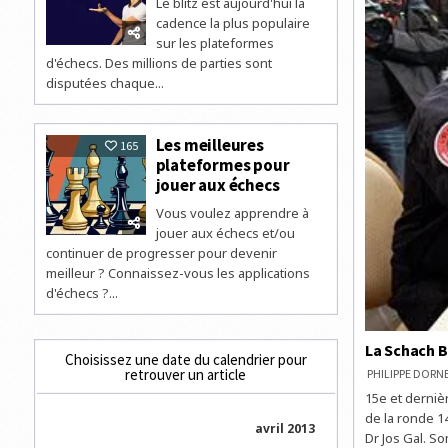
Le blitz est aujourd'hui la
cadence la plus populaire
sur les plateformes
d'échecs. Des millions de parties sont
disputées chaque...
Les meilleures
165
plateformes pour
jouer aux échecs
Vous voulez apprendre à
jouer aux échecs et/ou
continuer de progresser pour devenir
meilleur ? Connaissez-vous les applications
d'échecs ?...
La Schach 
Choisissez une date du calendrier pour
retrouver un article
PHILIPPE DOR
15e et derniè
de la ronde 1
avril 2013
Dr Jos Gal. S