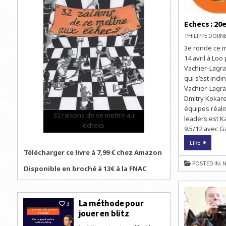
Echecs : 20
PHILIPPE DOR
3e ronde ce m
14 avril à Lo
Vachier-Lagra
qui s’est inc
Vachier-Lagrav
Dmitry Kokare
équipes réalis
32 raisons de se mettre au
leaders est K
échecs
9.5/12 avec G
ECHECS
LIRE
:
Télécharger ce livre à 7,99 € chez Amazon
20E
CHAMPIO
POSTED IN:
N
DE
Disponible en broché à 13€ à la FNAC
RUSSIE
PAR
ÉQUIPE
La méthode pour
3
jouer en blitz