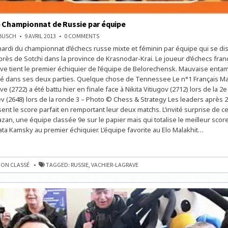
e Championnat de Russie par équipe
ON
NBUSCH
9 AVRIL 2013
0 COMMENTS
ECHECS
ardi du championnat d’échecs russe mixte et féminin par équipe qui se di
:
20E
o près de Sotchi dans la province de Krasnodar-Krai. Le joueur d’échecs fra
CHAMPIONNAT
DE
ve tient le premier échiquier de l’équipe de Belorechensk. Mauvaise ent
RUSSIE
liné dans ses deux parties. Quelque chose de Tennessee Le n°1 Français M
PAR
ÉQUIPE
e (2722) a été battu hier en finale face à Nikita Vitiugov (2712) lors de la 2e
v (2648) lors de la ronde 3 – Photo © Chess & Strategy Les leaders après 
ent le score parfait en remportant leur deux matchs. L’invité surprise de ce
azan, une équipe classée 9e sur le papier mais qui totalise le meilleur scor
ata Kamsky au premier échiquier. L’équipe favorite au Elo Malakhit…
NNAT
ON CLASSÉ
TAGGED:
RUSSIE
,
VACHIER-LAGRAVE