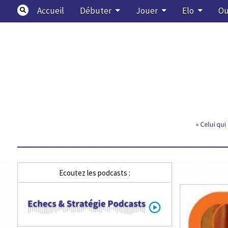
Skip
Accueil
Débuter
Jouer
Elo
Ou
to
content
Echecs & Stratégie
Ecoutez les podcasts :