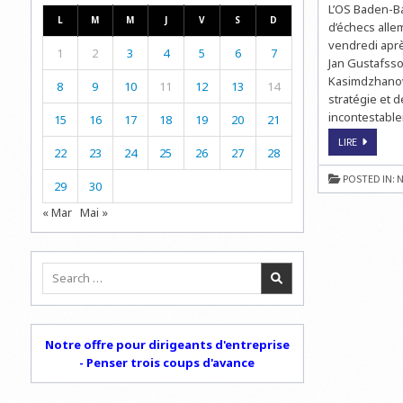
L’OS Baden-Ba
L
M
M
J
V
S
D
d’échecs alle
vendredi après
1
2
3
4
5
6
7
Jan Gustafsso
Kasimdzhanov 
8
9
10
11
12
13
14
stratégie et d
incontestable
15
16
17
18
19
20
21
LA
LIRE
SCHACH
22
23
24
25
26
27
28
BUNDESL
DOMINÉE
POSTED IN:
N
PAR
29
30
BADEN-
BADEN
« Mar
Mai »
Search
for:
Notre offre pour dirigeants d'entreprise
- Penser trois coups d'avance