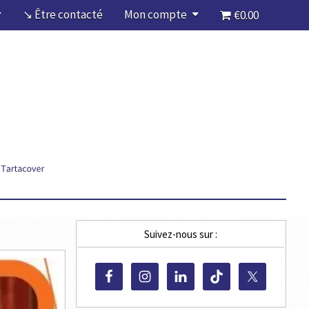
↘ Être contacté
Mon compte
€0.00
Suivez-nous sur :