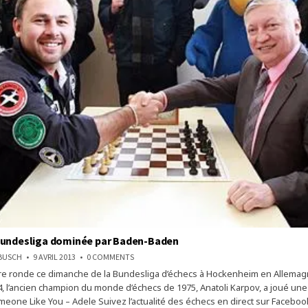
Bundesliga dominée par Baden-Baden
ON
NBUSCH
9 AVRIL 2013
0 COMMENTS
LA
re ronde ce dimanche de la Bundesliga d’échecs à Hockenheim en Allemagne
SCHACH
BUNDESLIGA
4, l’ancien champion du monde d’échecs de 1975, Anatoli Karpov, a joué une
DOMINÉE
PAR
omeone Like You – Adele Suivez l’actualité des échecs en direct sur Faceboo
BADEN-