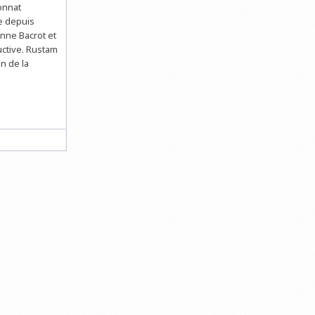
onnat
e depuis
enne Bacrot et
uctive. Rustam
n de la