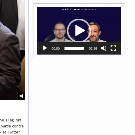
Lecteur
vidéo
00:00
01:36
. Hier, lors
 partie contre
k et Twitter