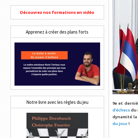
Découvrez nos formations en vidéo
Apprenez à créer des plans forts
Notre livre avec les règles du jeu
9e et derni
d’échecs
du 
dynamité la
du jour
!