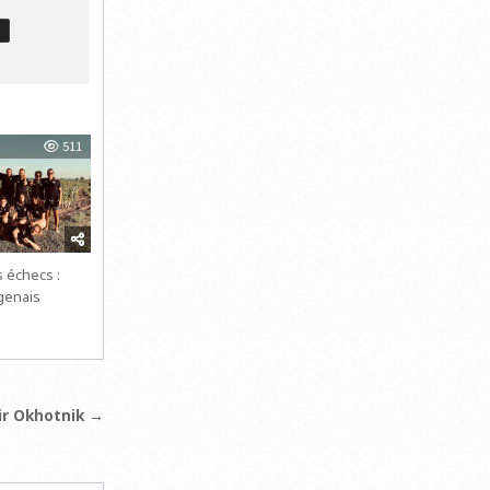
T
511
 échecs :
agenais
ir Okhotnik →