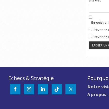
Site web
Enregistrer
Prévenez-m
Prévenez-m
Echecs & Stratégie
Pourquoi
Notre vis
A propos