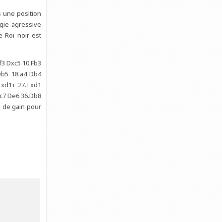
 une position
gie agressive
e Roi noir est
Cf3 Dxc5 10.Fb3
Db5 18.a4 Db4
Txd1+ 27.Txd1
Fc7 De6 36.Db8
n de gain pour