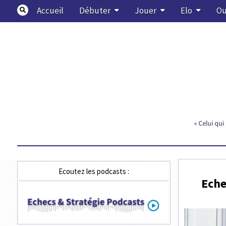
Skip
Accueil
Débuter
Jouer
Elo
Ou
to
content
Echecs & Stratégie
Ecoutez les podcasts :
Eche