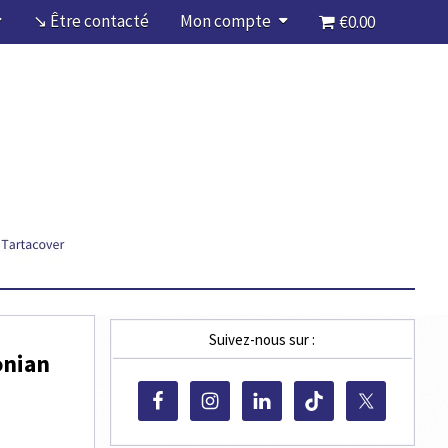
↘ Être contacté
Mon compte
€0.00
Suivez-nous sur :
onian