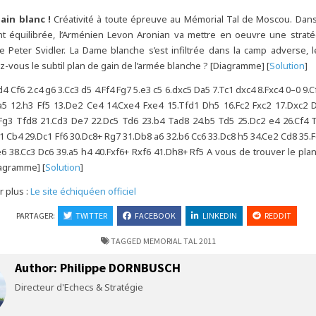
ain blanc !
Créativité à toute épreuve au Mémorial Tal de Moscou. Dans
nt équilibrée, l’Arménien Levon Aronian va mettre en oeuvre une straté
 Peter Svidler. La Dame blanche s’est infiltrée dans la camp adverse, l
-vous le subtil plan de gain de l’armée blanche ? [Diagramme] [
Solution
]
.d4 Cf6 2.c4 g6 3.Cc3 d5 4.Ff4 Fg7 5.e3 c5 6.dxc5 Da5 7.Tc1 dxc4 8.Fxc4 0–0 9.
a5 12.h3 Ff5 13.De2 Ce4 14.Cxe4 Fxe4 15.Tfd1 Dh5 16.Fc2 Fxc2 17.Dxc2 
.Fg3 Tfd8 21.Cd3 De7 22.Dc5 Td6 23.b4 Tad8 24.b5 Td5 25.Dc2 e4 26.Cf4 
 Cb4 29.Dc1 Ff6 30.Dc8+ Rg7 31.Db8 a6 32.b6 Cc6 33.Dc8 h5 34.Ce2 Cd8 35.
6 38.Cc3 Dc6 39.a5 h4 40.Fxf6+ Rxf6 41.Dh8+ Rf5 A vous de trouver le pla
iagramme] [
Solution
]
r plus :
Le site échiquéen officiel
PARTAGER:
TWITTER
FACEBOOK
LINKEDIN
REDDIT
TAGGED
MEMORIAL TAL 2011
Author:
Philippe DORNBUSCH
Directeur d'Echecs & Stratégie