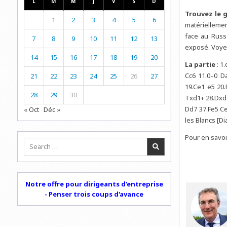
L
M
M
J
V
S
D
Trouvez le g
1
2
3
4
5
6
matérielleme
face au Russe
7
8
9
10
11
12
13
exposé. Voyez
14
15
16
17
18
19
20
La partie
: 1
Cc6 11.0–0 D
21
22
23
24
25
26
27
19.Ce1 e5 20
28
29
30
Txd1+ 28.Dxd1
Dd7 37.Fe5 Ce
« Oct
Déc »
les Blancs [D
Pour en savoi
Search
for:
Notre offre pour dirigeants d'entreprise
- Penser trois coups d'avance