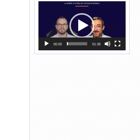
Lecteur
vidéo
00:00
01:36