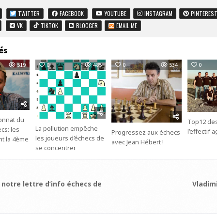
TWITTER
FACEBOOK
YOUTUBE
INSTAGRAM
PINTERES
VK
TIKTOK
BLOGGER
EMAIL ME
és
519
0
485
0
534
0
onnat du
Top12 des
La pollution empêche
cs: les
l’effectif 
Progressez aux échecs
les joueurs d’échecs de
nt la 4ème
avec Jean Hébert !
se concentrer
ion
notre lettre d’info échecs de
Vladim
e