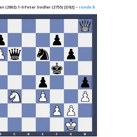
n (2802) 1-0 Peter Svidler (2755) [D82] –
ronde 8