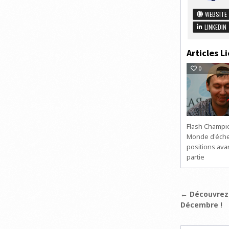
WEBSITE
LINKEDIN
Articles Li
0
Flash Champi
Monde d'éche
positions ava
partie
Navigat
← Découvrez 
Décembre !
de
l’articl