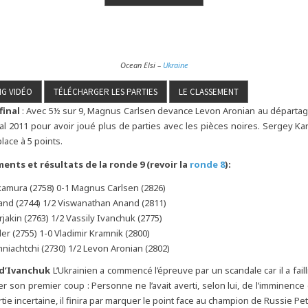
Ocean Elsi –
Ukraine
final
: Avec 5½ sur 9, Magnus Carlsen devance Levon Aronian au départag
al 2011 pour avoir joué plus de parties avec les pièces noires. Sergey Kar
lace à 5 points.
ents et résultats de la ronde 9 (revoir la
ronde 8
):
kamura (2758) 0-1 Magnus Carlsen (2826)
and (2744) 1/2 Viswanathan Anand (2811)
jakin (2763) 1/2 Vassily Ivanchuk (2775)
ler (2755) 1-0 Vladimir Kramnik (2800)
iachtchi (2730) 1/2 Levon Aronian (2802)
 d’Ivanchuk
L’Ukrainien a commencé l’épreuve par un scandale car il a fail
 son premier coup : Personne ne l’avait averti, selon lui, de l’imminence 
ie incertaine, il finira par marquer le point face au champion de Russie Pet