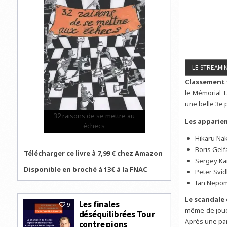
Classement 
le Mémorial T
une belle 3e p
32 raisons de se mettre au
Les appariem
échecs
Hikaru Na
Boris Gelf
Télécharger ce livre à 7,99 € chez Amazon
Sergey Kar
Disponible en broché à 13€ à la FNAC
Peter Svid
Ian Nepomn
Le scandale
Les finales
9
même de jouer
déséquilibrées Tour
Après une part
contre pions