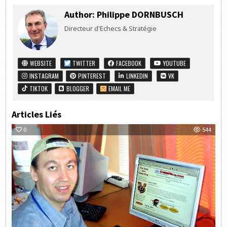
Author:
Philippe DORNBUSCH
Directeur d'Echecs & Stratégie
WEBSITE
TWITTER
FACEBOOK
YOUTUBE
INSTAGRAM
PINTEREST
LINKEDIN
VK
TIKTOK
BLOGGER
EMAIL ME
Articles Liés
0
544