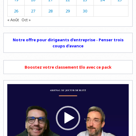
26
27
28
29
30
« Août
Oct »
Notre offre pour dirigeants d'entreprise - Penser trois
coups d'avance
Boostez votre classement Elo avec ce pack
Lecteur
vidéo