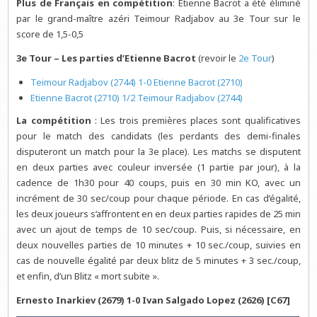
Plus de Français en compétition
: Etienne Bacrot a été éliminé
par le grand-maître azéri Teimour Radjabov au 3e Tour sur le
score de 1,5-0,5
3e Tour – Les parties d’Etienne Bacrot
(revoir le
2e Tour
)
Teimour Radjabov (2744) 1-0 Etienne Bacrot (2710)
Etienne Bacrot (2710) 1/2 Teimour Radjabov (2744)
La compétition
: Les trois premières places sont qualificatives
pour le match des candidats (les perdants des demi-finales
disputeront un match pour la 3e place). Les matchs se disputent
en deux parties avec couleur inversée (1 partie par jour), à la
cadence de 1h30 pour 40 coups, puis en 30 min KO, avec un
incrément de 30 sec/coup pour chaque période. En cas d’égalité,
les deux joueurs s’affrontent en en deux parties rapides de 25 min
avec un ajout de temps de 10 sec/coup. Puis, si nécessaire, en
deux nouvelles parties de 10 minutes + 10 sec./coup, suivies en
cas de nouvelle égalité par deux blitz de 5 minutes + 3 sec./coup,
et enfin, d’un Blitz « mort subite ».
Ernesto Inarkiev (2679) 1-0 Ivan Salgado Lopez (2626) [C67]