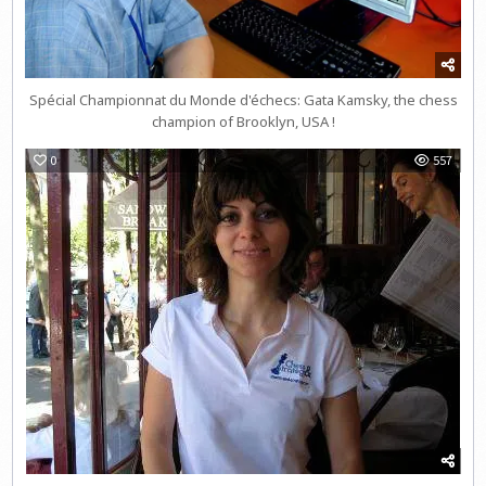
Spécial Championnat du Monde d'échecs: Gata Kamsky, the chess
champion of Brooklyn, USA !
0
557