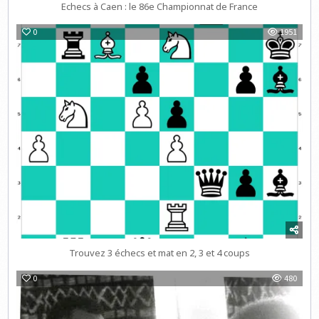
Echecs à Caen : le 86e Championnat de France
0
1951
Trouvez 3 échecs et mat en 2, 3 et 4 coups
0
480