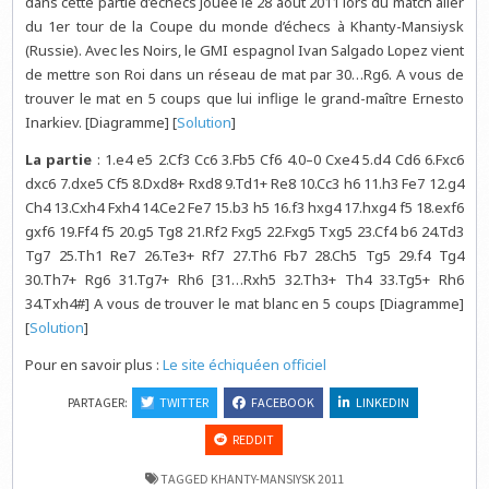
dans cette partie d’échecs jouée le 28 août 2011 lors du match aller
du 1er tour de la Coupe du monde d’échecs à Khanty-Mansiysk
(Russie). Avec les Noirs, le GMI espagnol Ivan Salgado Lopez vient
de mettre son Roi dans un réseau de mat par 30…Rg6. A vous de
trouver le mat en 5 coups que lui inflige le grand-maître Ernesto
Inarkiev. [Diagramme] [
Solution
]
La partie
: 1.e4 e5 2.Cf3 Cc6 3.Fb5 Cf6 4.0–0 Cxe4 5.d4 Cd6 6.Fxc6
dxc6 7.dxe5 Cf5 8.Dxd8+ Rxd8 9.Td1+ Re8 10.Cc3 h6 11.h3 Fe7 12.g4
Ch4 13.Cxh4 Fxh4 14.Ce2 Fe7 15.b3 h5 16.f3 hxg4 17.hxg4 f5 18.exf6
gxf6 19.Ff4 f5 20.g5 Tg8 21.Rf2 Fxg5 22.Fxg5 Txg5 23.Cf4 b6 24.Td3
Tg7 25.Th1 Re7 26.Te3+ Rf7 27.Th6 Fb7 28.Ch5 Tg5 29.f4 Tg4
30.Th7+ Rg6 31.Tg7+ Rh6 [31…Rxh5 32.Th3+ Th4 33.Tg5+ Rh6
34.Txh4#] A vous de trouver le mat blanc en 5 coups [Diagramme]
[
Solution
]
Pour en savoir plus :
Le site échiquéen officiel
PARTAGER:
TWITTER
FACEBOOK
LINKEDIN
REDDIT
TAGGED
KHANTY-MANSIYSK 2011