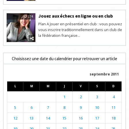
Jouez aux échecs en ligne ou en club
174
Plan A Jouer en présentiel en club : vous pouvez
vous inscrire traditionnellement dans un club de
la fédération française...
Choisissez une date du calendrier pour retrouver un article
septembre 2011
L
M
M
J
V
S
D
1
2
3
4
5
6
7
8
9
10
11
12
13
14
15
16
17
18
19
20
21
22
23
24
25