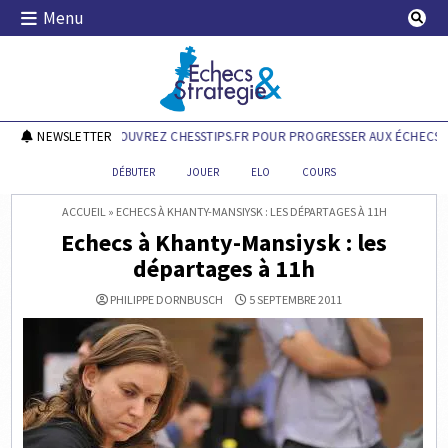
Skip
Menu
to
content
Echecs & Stratégie
NEWSLETTER
DÉCOUVREZ CHESSTIPS.FR POUR PROGRESSER AUX ÉCHECS !
DÉBUTER
JOUER
ELO
COURS
ACCUEIL
»
ECHECS À KHANTY-MANSIYSK : LES DÉPARTAGES À 11H
Echecs à Khanty-Mansiysk : les
départages à 11h
PHILIPPE DORNBUSCH
5 SEPTEMBRE 2011