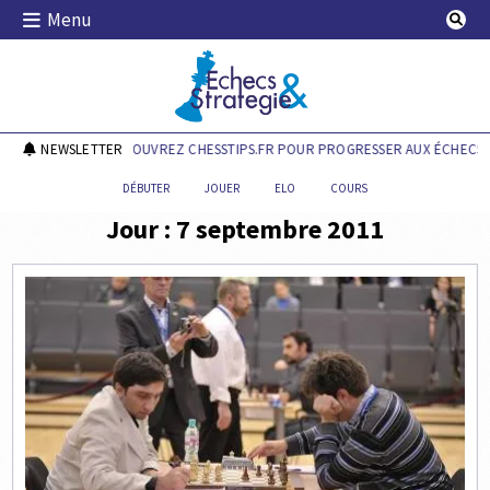
Skip
Menu
to
content
Echecs & Stratégie
NEWSLETTER
DÉCOUVREZ CHESSTIPS.FR POUR PROGRESSER AUX ÉCHECS !
DÉBUTER
JOUER
ELO
COURS
Jour :
7 septembre 2011