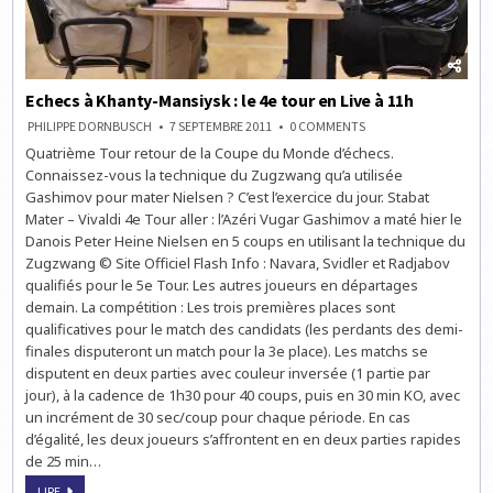
Echecs à Khanty-Mansiysk : le 4e tour en Live à 11h
ON
PHILIPPE DORNBUSCH
7 SEPTEMBRE 2011
0 COMMENTS
ECHECS
Quatrième Tour retour de la Coupe du Monde d’échecs.
À
KHANTY-
Connaissez-vous la technique du Zugzwang qu’a utilisée
MANSIYSK
:
Gashimov pour mater Nielsen ? C’est l’exercice du jour. Stabat
LE
Mater – Vivaldi 4e Tour aller : l’Azéri Vugar Gashimov a maté hier le
4E
TOUR
Danois Peter Heine Nielsen en 5 coups en utilisant la technique du
EN
LIVE
Zugzwang © Site Officiel Flash Info : Navara, Svidler et Radjabov
À
qualifiés pour le 5e Tour. Les autres joueurs en départages
11H
demain. La compétition : Les trois premières places sont
qualificatives pour le match des candidats (les perdants des demi-
finales disputeront un match pour la 3e place). Les matchs se
disputent en deux parties avec couleur inversée (1 partie par
jour), à la cadence de 1h30 pour 40 coups, puis en 30 min KO, avec
un incrément de 30 sec/coup pour chaque période. En cas
d’égalité, les deux joueurs s’affrontent en en deux parties rapides
de 25 min…
ECHECS
LIRE