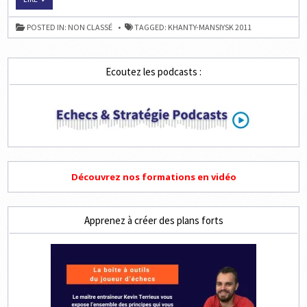
À
KHANTY-
MANSIYSK
POSTED IN:
NON CLASSÉ
TAGGED:
KHANTY-MANSIYSK 2011
:
LE
4E
TOUR
EN
Ecoutez les podcasts :
LIVE
À
11H
Découvrez nos formations en vidéo
Apprenez à créer des plans forts