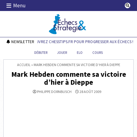
Skip
Menu
to
content
Echecs & Stratégie
NEWSLETTER
DÉCOUVREZ CHESSTIPS.FR POUR PROGRESSER AUX ÉCHECS !
DÉBUTER
JOUER
ELO
COURS
ACCUEIL
»
MARK HEBDEN COMMENTE SA VICTOIRE D’HIER À DIEPPE
Mark Hebden commente sa victoire
d’hier à Dieppe
PHILIPPE DORNBUSCH
28 AOÛT 2009