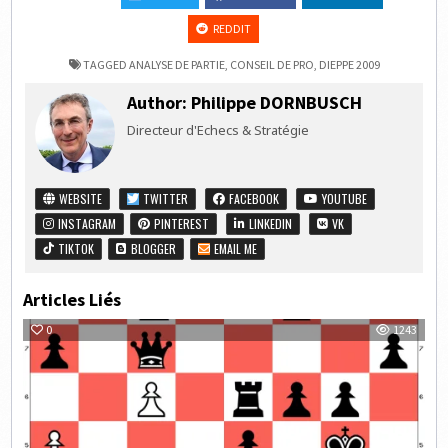
REDDIT
TAGGED
ANALYSE DE PARTIE
,
CONSEIL DE PRO
,
DIEPPE 2009
Author:
Philippe DORNBUSCH
Directeur d'Echecs & Stratégie
WEBSITE
TWITTER
FACEBOOK
YOUTUBE
INSTAGRAM
PINTEREST
LINKEDIN
VK
TIKTOK
BLOGGER
EMAIL ME
Articles Liés
0
1243