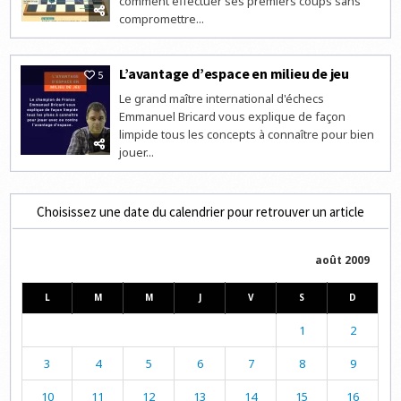
comment effectuer ses premiers coups sans
compromettre...
L’avantage d’espace en milieu de jeu
5
Le grand maître international d'échecs
Emmanuel Bricard vous explique de façon
limpide tous les concepts à connaître pour bien
jouer...
Choisissez une date du calendrier pour retrouver un article
août 2009
L
M
M
J
V
S
D
1
2
3
4
5
6
7
8
9
10
11
12
13
14
15
16