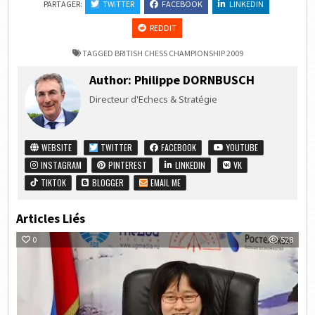
PARTAGER:
TWITTER
FACEBOOK
LINKEDIN
REDDIT
TAGGED
BRITISH CHESS CHAMPIONSHIP 2009
Author:
Philippe DORNBUSCH
Directeur d'Echecs & Stratégie
WEBSITE
TWITTER
FACEBOOK
YOUTUBE
INSTAGRAM
PINTEREST
LINKEDIN
VK
TIKTOK
BLOGGER
EMAIL ME
Articles Liés
0
528