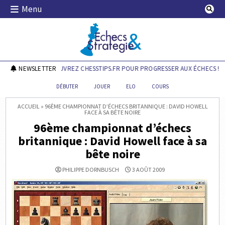
Skip
Menu
to
content
Echecs & Stratégie
NEWSLETTER
DÉCOUVREZ CHESSTIPS.FR POUR PROGRESSER AUX ÉCHECS !
DÉBUTER
JOUER
ELO
COURS
ACCUEIL
»
96ÈME CHAMPIONNAT D’ÉCHECS BRITANNIQUE : DAVID HOWELL
FACE À SA BÊTE NOIRE
96ème championnat d’échecs
britannique : David Howell face à sa
bête noire
PHILIPPE DORNBUSCH
3 AOÛT 2009