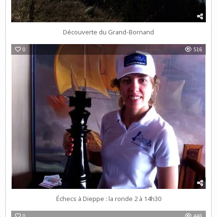
Découverte du Grand-Bornand
0
516
Échecs à Dieppe : la ronde 2 à 14h30
0
446