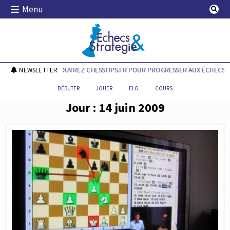
Skip
Menu
to
content
Echecs & Stratégie
NEWSLETTER
DÉCOUVREZ CHESSTIPS.FR POUR PROGRESSER AUX ÉCHECS !
DÉBUTER
JOUER
ELO
COURS
Jour :
14 juin 2009