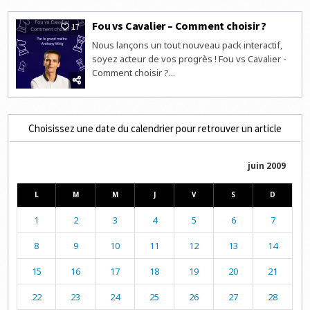
Fou vs Cavalier – Comment choisir ?
17
Nous lançons un tout nouveau pack interactif,
soyez acteur de vos progrès ! Fou vs Cavalier -
Comment choisir ?...
Choisissez une date du calendrier pour retrouver un article
juin 2009
L
M
M
J
V
S
D
1
2
3
4
5
6
7
8
9
10
11
12
13
14
15
16
17
18
19
20
21
22
23
24
25
26
27
28