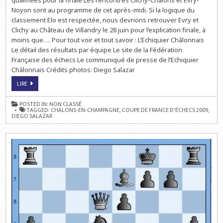
qualifiées pour la finale Les rencontres Clichy-Chalons et Evry-
DE
LA
Noyon sont au programme de cet après-midi. Si la logique du
COUPE
classement Elo est respectée, nous devrions retrouver Evry et
DE
FRANCE
Clichy au Château de Villandry le 28 juin pour l’explication finale, à
D’ÉCHECS
EN
moins que…. Pour tout voir et tout savoir : L’Echiquier Châlonnais
LIVE
Le détail des résultats par équipe Le site de la Fédération
À
14H
Française des échecs Le communiqué de presse de l’Echiquier
Châlonnais Crédits photos: Diego Salazar
LES
LIRE
DEMI-
FINALES
DE
POSTED IN:
NON CLASSÉ
LA
TAGGED:
CHALONS-EN-CHAMPAGNE
,
COUPE DE FRANCE D'ÉCHECS 2009
,
COUPE
DIEGO SALAZAR
DE
FRANCE
D’ÉCHECS
EN
LIVE
À
14H