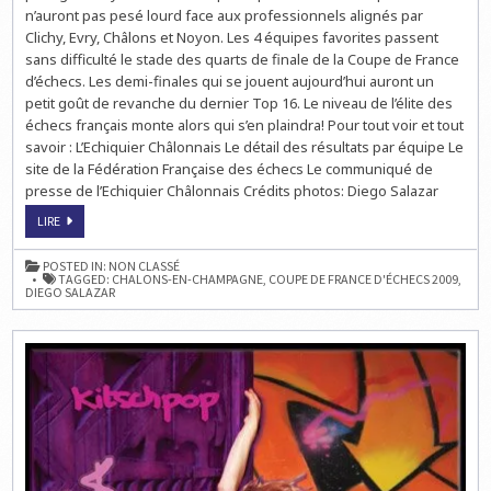
LA
n’auront pas pesé lourd face aux professionnels alignés par
COUPE
Clichy, Evry, Châlons et Noyon. Les 4 équipes favorites passent
DE
FRANCE
sans difficulté le stade des quarts de finale de la Coupe de France
D’ÉCHECS
:
d’échecs. Les demi-finales qui se jouent aujourd’hui auront un
LES
petit goût de revanche du dernier Top 16. Le niveau de l’élite des
FAVORIS
S’IMPOSENT
échecs français monte alors qui s’en plaindra! Pour tout voir et tout
savoir : L’Echiquier Châlonnais Le détail des résultats par équipe Le
site de la Fédération Française des échecs Le communiqué de
presse de l’Echiquier Châlonnais Crédits photos: Diego Salazar
1/4
LIRE
DE
FINALE
DE
POSTED IN:
NON CLASSÉ
LA
TAGGED:
CHALONS-EN-CHAMPAGNE
,
COUPE DE FRANCE D'ÉCHECS 2009
,
COUPE
DIEGO SALAZAR
DE
FRANCE
D’ÉCHECS
:
LES
FAVORIS
S’IMPOSENT