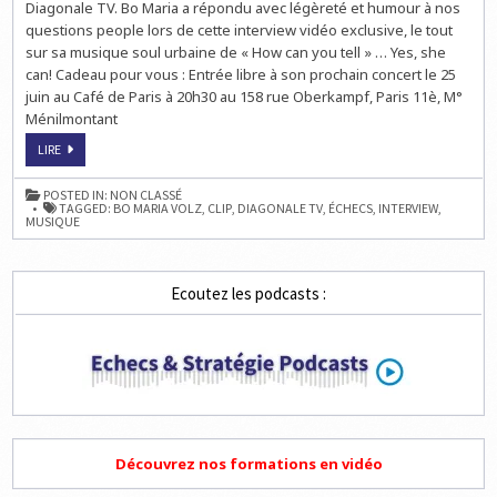
Diagonale TV. Bo Maria a répondu avec légèreté et humour à nos
questions people lors de cette interview vidéo exclusive, le tout
sur sa musique soul urbaine de « How can you tell » … Yes, she
can! Cadeau pour vous : Entrée libre à son prochain concert le 25
juin au Café de Paris à 20h30 au 158 rue Oberkampf, Paris 11è, M°
Ménilmontant
ECHECS
LIRE
&
MUSIQUE
:
POSTED IN:
NON CLASSÉ
INTERVIEW
TAGGED:
BO MARIA VOLZ
,
CLIP
,
DIAGONALE TV
,
ÉCHECS
,
INTERVIEW
,
DE
MUSIQUE
BO
MARIA
VOLZ
Ecoutez les podcasts :
Découvrez nos formations en vidéo