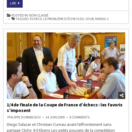
LE
LIRE
PROBLÈME
D’ÉCHECS
DU
POSTED IN:
NON CLASSÉ
JOUR
TAGGED:
ÉCHECS
,
LE PROBLÈME D'ÉCHECS DU JOUR
,
NIVEAU 1
–
NIVEAU
FACILE
1/4 de finale de la Coupe de France d’échecs : les favoris
s’imposent
ON
PHILIPPE DORNBUSCH
14 JUIN 2009
0 COMMENTS
1/4
Diego Salazar et Christian Cureau avant l’affrontement sans
DE
FINALE
partage Clichy 4-0 Ebens Les petits poucets de la compétition
DE