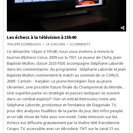
Les échecs à la télévision à 15h40
ON
PHILIPPE DORNBUSCH
14 JUIN 2009
0 COMMENTS
LES
Ce dimanche 14 Juin à 15h40, nous vous invitons à revivre le
ÉCHECS
À
tournoi d’échecs Corus 2009 sur la TNT. Le joueur de Clichy, Jean-
LA
TÉLÉVISION
Baptiste Mullon, classé 2333 FIDE accompagne Stéphane Laborde
À
dans les commentaires. Au programme : Stéphane Laborde et Jean
15H40
Baptiste Mullon commentent le match au sommet de ce CORUS
2009 : Carlsen – Karjakin. Le jeune Norvégien face au jeune
Ukrainien, une possible future finale du Championnat du Monde…
Une superbe partie où stratégie et passes tactiques se suivent
dans un combat explosif ! Voir un extrait Retrouvez notre ami
Stéphane Laborde, producteur et fondateur de Diagonale TV,
pour des analyses fouillées de la partie du jour, des infos people
et un talk show de folie avec son invité. Cette émission sur les
échecs est diffusée gratuitement par la chaîne télé francilienne
Cinaps TV, accessible avec un décodeur TNT sur le canal 21 ou