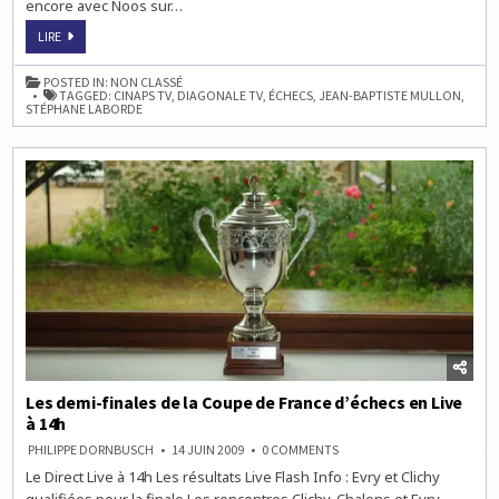
encore avec Noos sur…
LES
LIRE
ÉCHECS
À
LA
POSTED IN:
NON CLASSÉ
TÉLÉVISION
TAGGED:
CINAPS TV
,
DIAGONALE TV
,
ÉCHECS
,
JEAN-BAPTISTE MULLON
,
À
STÉPHANE LABORDE
15H40
Les demi-finales de la Coupe de France d’échecs en Live
à 14h
ON
PHILIPPE DORNBUSCH
14 JUIN 2009
0 COMMENTS
LES
Le Direct Live à 14h Les résultats Live Flash Info : Evry et Clichy
DEMI-
FINALES