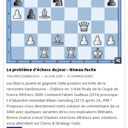
Le problème d’échecs du jour – Niveau Facile
SUR
PHILIPPE DORNBUSCH
14 JUIN 2009
4 COMMENTAIRES
LE
Les Blancs jouent et gagnent Cette position est tirée de la
PROBLÈME
D’ÉCHECS
rencontre Vandoeuvre – Châlons en 1/4 de finale de la Coupe de
DU
JOUR
France d’échecs 2009. Comment Fabien Guilleux (2313) provoque-
–
t-il l’abandon immédiat d’Alain Genzling (2317) après 24…Rf8 ?
NIVEAU
FACILE
Proposez-nous directement votre solution en commentaire de ce
billet avec quelques variantes et/ou vos explications littérales.
Bonne chance à tous! D’autres exercices d’échecs avec solutions
vous attendent sur Chess & Strategy Tactic