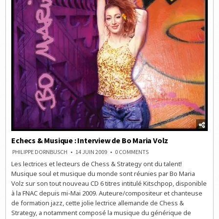
Echecs & Musique : Interview de Bo Maria Volz
ON
PHILIPPE DORNBUSCH
14 JUIN 2009
0 COMMENTS
ECHECS
Les lectrices et lecteurs de Chess & Strategy ont du talent!
&
MUSIQUE
Musique soul et musique du monde sont réunies par Bo Maria
:
INTERVIEW
Volz sur son tout nouveau CD 6 titres intitulé Kitschpop, disponible
DE
à la FNAC depuis mi-Mai 2009. Auteure/compositeur et chanteuse
BO
MARIA
de formation jazz, cette jolie lectrice allemande de Chess &
VOLZ
Strategy, a notamment composé la musique du générique de