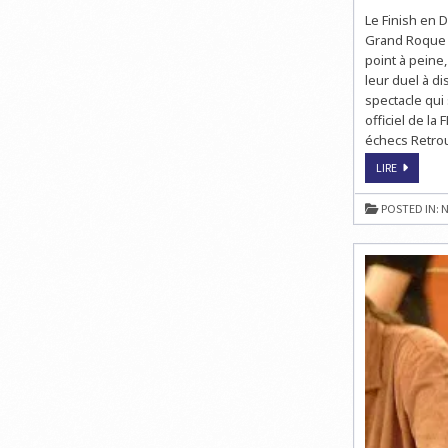
Le Finish en 
Grand Roque p
point à peine,
leur duel à d
spectacle qui 
officiel de la
échecs Retrouv
LE
LIRE
CHAMPIO
DE
FRANCE
POSTED IN:
N
DES
CLUBS
D’ÉCHECS
EN
LIVE
À
11H