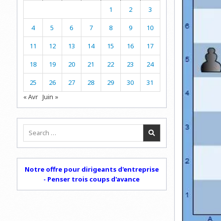
1
2
3
4
5
6
7
8
9
10
11
12
13
14
15
16
17
18
19
20
21
22
23
24
25
26
27
28
29
30
31
« Avr
Juin »
Search
for:
Notre offre pour dirigeants d'entreprise
- Penser trois coups d'avance