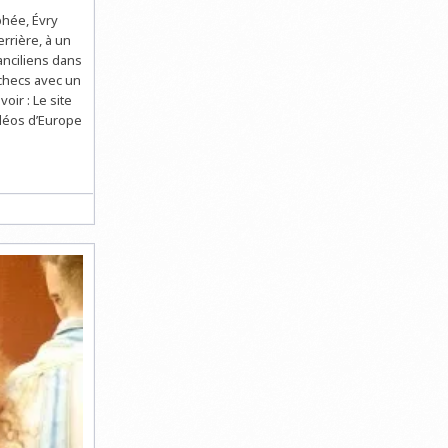
phée, Évry
rrière, à un
ranciliens dans
échecs avec un
oir : Le site
idéos d’Europe