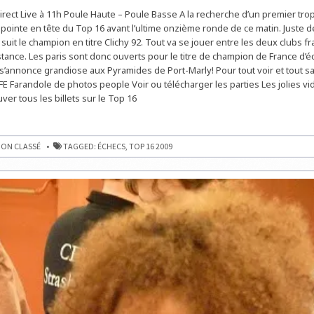
LE
Direct Live à 11h Poule Haute – Poule Basse A la recherche d’un premier tro
CHAMPIONNAT
DE
ointe en tête du Top 16 avant l’ultime onzième ronde de ce matin. Juste de
FRANCE
DES
 suit le champion en titre Clichy 92. Tout va se jouer entre les deux clubs f
CLUBS
istance. Les paris sont donc ouverts pour le titre de champion de France d’
D’ÉCHECS
EN
s’annonce grandiose aux Pyramides de Port-Marly! Pour tout voir et tout sav
LIVE
À
 FFE Farandole de photos people Voir ou télécharger les parties Les jolies v
11H
er tous les billets sur le Top 16
NNAT
ON CLASSÉ
TAGGED:
ÉCHECS
,
TOP 16 2009