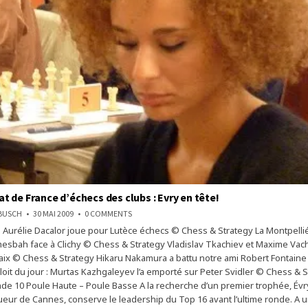
 de France d’échecs des clubs : Evry en tête!
ON
NBUSCH
30 MAI 2009
0 COMMENTS
CHAMPIONNAT
 Aurélie Dacalor joue pour Lutèce échecs © Chess & Strategy La Montpelli
DE
FRANCE
sbah face à Clichy © Chess & Strategy Vladislav Tkachiev et Maxime Vac
D’ÉCHECS
DES
paix © Chess & Strategy Hikaru Nakamura a battu notre ami Robert Fontain
CLUBS
ploit du jour : Murtas Kazhgaleyev l’a emporté sur Peter Svidler © Chess & 
:
EVRY
nde 10 Poule Haute – Poule Basse A la recherche d’un premier trophée, Év
EN
TÊTE!
eur de Cannes, conserve le leadership du Top 16 avant l’ultime ronde. A un