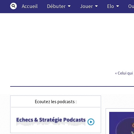
Skip
Accueil
Débuter
Jouer
Elo
Ou
to
content
Echecs & Stratégie
Ecoutez les podcasts :