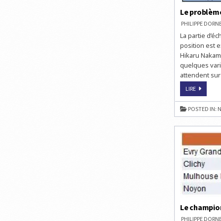
Le problème
PHILIPPE DOR
La partie d’é
position est e
Hikaru Nakamu
quelques vari
attendent sur
LE
LIRE
PROBLÈM
D’ÉCHECS
DU
POSTED IN:
N
JOUR
SPÉCIAL
TOP
16
–
NIVEAU
MOYEN
Le champion
PHILIPPE DOR