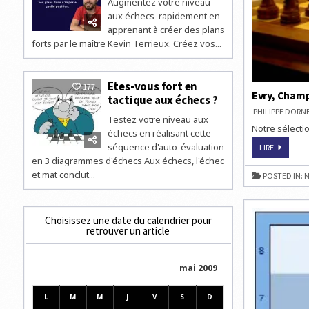
Augmentez votre niveau
aux échecs rapidement en
apprenant à créer des plans
forts par le maître Kevin Terrieux. Créez vos...
Etes-vous fort en
177
Evry, Champ
tactique aux échecs ?
PHILIPPE DOR
Testez votre niveau aux
Notre sélectio
échecs en réalisant cette
séquence d'auto-évaluation
EVRY,
LIRE
CHAMPIO
en 3 diagrammes d'échecs Aux échecs, l'échec
DE
FRANCE
et mat conclut...
POSTED IN:
N
2009
DES
CLUBS
D’ÉCHECS
Choisissez une date du calendrier pour
retrouver un article
mai 2009
L
M
M
J
V
S
D