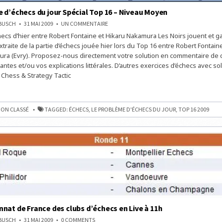
 d’échecs du jour Spécial Top 16 – Niveau Moyen
SUR
NBUSCH
31 MAI 2009
UN COMMENTAIRE
LE
checs d’hier entre Robert Fontaine et Hikaru Nakamura Les Noirs jouent et 
PROBLÈME
D’ÉCHECS
xtraite de la partie d’échecs jouée hier lors du Top 16 entre Robert Fontain
DU
JOUR
ra (Evry). Proposez-nous directement votre solution en commentaire de ce
SPÉCIAL
antes et/ou vos explications littérales. D’autres exercices d’échecs avec so
TOP
16
 Chess & Strategy Tactic
–
NIVEAU
MOYEN
E
ON CLASSÉ
TAGGED:
ÉCHECS
,
LE PROBLÈME D'ÉCHECS DU JOUR
,
TOP 16 2009
nat de France des clubs d’échecs en Live à 11h
ON
NBUSCH
31 MAI 2009
0 COMMENTS