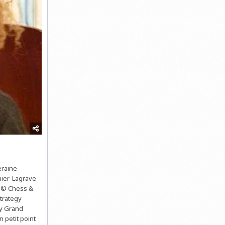
éraine
hier-Lagrave
e © Chess &
Strategy
ry Grand
 petit point