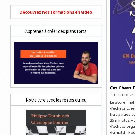
Découvrez nos formations en vidéo
Apprenez à créer des plans forts
Čez Chess Tr
PHILIPPE DOR
Notre livre avec les règles du jeu
Le score final
d’échecs tchè
huit parties 
25 minutes + 
d’échecs orga
du match. Pour 