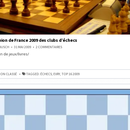
ion de France 2009 des clubs d’échecs
SUR
NBUSCH
31 MAI 2009
2 COMMENTAIRES
EVRY,
n de jeux/livres/
CHAMPION
DE
FRANCE
2009
N
DES
CLUBS
ON CLASSÉ
TAGGED:
ÉCHECS
,
EVRY
,
TOP 16 2009
D’ÉCHECS