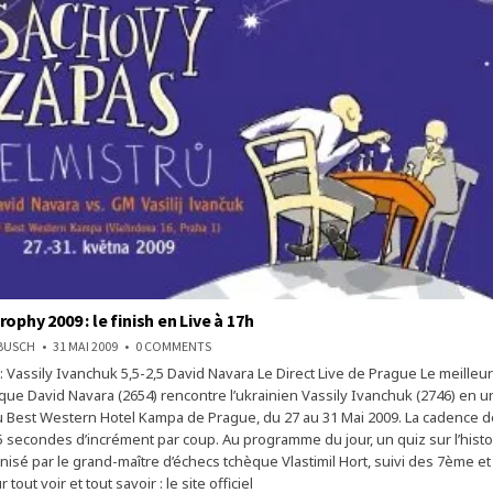
ophy 2009 : le finish en Live à 17h
ON
NBUSCH
31 MAI 2009
0 COMMENTS
ČEZ
 : Vassily Ivanchuk 5,5-2,5 David Navara Le Direct Live de Prague Le meilleu
CHESS
TROPHY
que David Navara (2654) rencontre l’ukrainien Vassily Ivanchuk (2746) en 
2009
:
au Best Western Hotel Kampa de Prague, du 27 au 31 Mai 2009. La cadence d
LE
5 secondes d’incrément par coup. Au programme du jour, un quiz sur l’histo
FINISH
EN
nisé par le grand-maître d’échecs tchèque Vlastimil Hort, suivi des 7ème e
LIVE
À
tout voir et tout savoir : le site officiel
17H