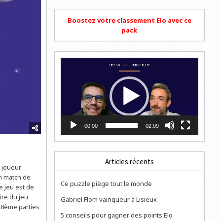
Boostez votre classement Elo avec ce
pack
Lecteur
vidéo
00:00
02:09
Articles récents
r joueur
un match de
Ce puzzle piège tout le monde
e jeu est de
ire du jeu
Gabriel Flom vainqueur à Lisieux
t 8ème parties
5 conseils pour gagner des points Elo