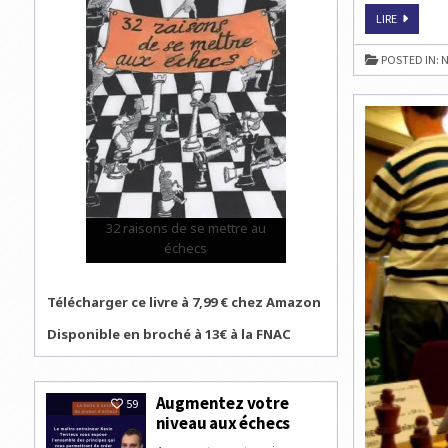
ČEZ
LIRE
CHESS
TROPHY
2009
POSTED IN:
N
:
LE
FINISH
EN
LIVE
À
17H
32 raisons de se mettre au
échecs
Télécharger ce livre à 7,99 € chez Amazon
Disponible en broché à 13€ à la FNAC
Augmentez votre
59
niveau aux échecs