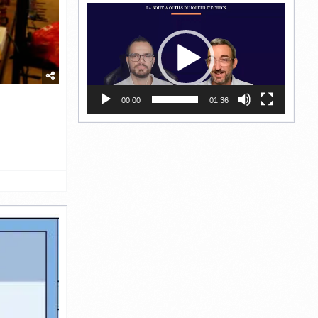
Lecteur
vidéo
00:00
01:36