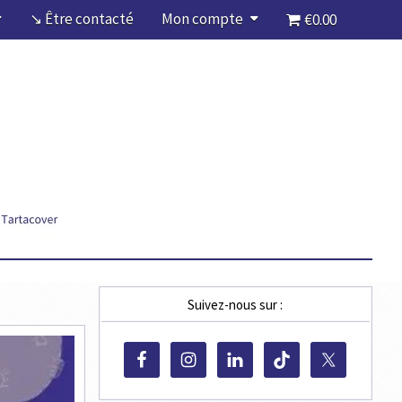
↘ Être contacté
Mon compte
€0.00
Suivez-nous sur :