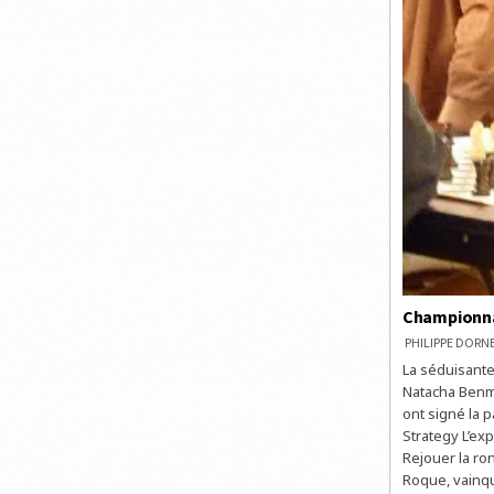
Championnat
PHILIPPE DOR
La séduisante
Natacha Benme
ont signé la 
Strategy L’ex
Rejouer la ro
Roque, vainqu