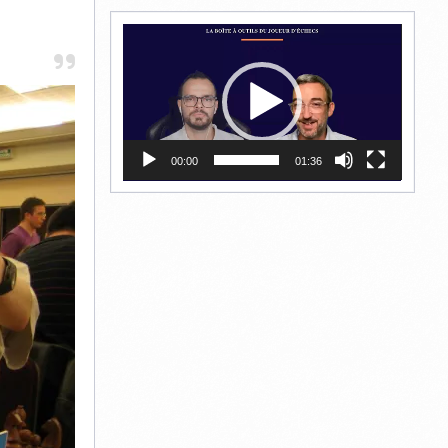
Lecteur
vidéo
00:00
01:36