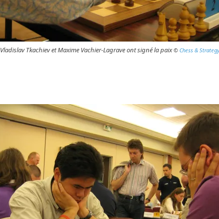
Vladislav Tkachiev et Maxime Vachier-Lagrave ont signé la paix
©
Chess & Strateg