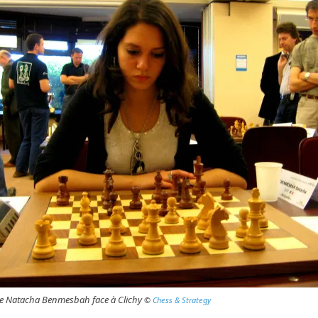
ne Natacha Benmesbah face à Clichy
©
Chess & Strategy