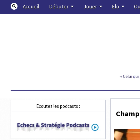
Skip
Accueil
Débuter
Jouer
Elo
Ou
to
content
Echecs & Stratégie
Ecoutez les podcasts :
Champio