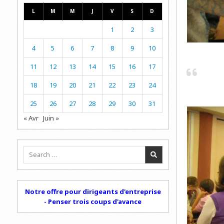
L
M
M
J
V
S
D
1
2
3
4
5
6
7
8
9
10
11
12
13
14
15
16
17
18
19
20
21
22
23
24
25
26
27
28
29
30
31
« Avr
Juin »
Search
for:
Notre offre pour dirigeants d'entreprise
- Penser trois coups d'avance