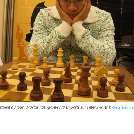
’exploit du jour : Murtas Kazhgaleyev l’a emporté sur Peter Svidler
©
Chess & Strate