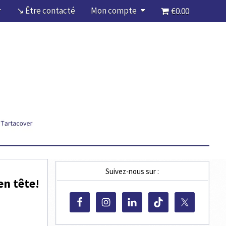
↘ Être contacté
Mon compte
€0.00
Suivez-nous sur :
en tête!