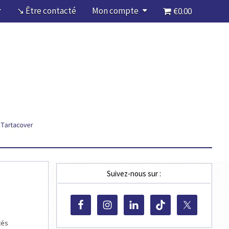
↘ Être contacté
Mon compte
€0.00
Suivez-nous sur :
tés