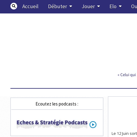
Skip
Accueil
Débuter
Jouer
Elo
Ou
to
content
Echecs & Stratégie
Ecoutez les podcasts :
Le 12 Juin sor