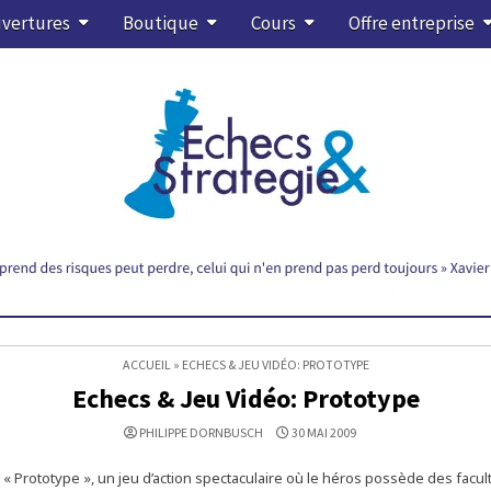
vertures
Boutique
Cours
Offre entreprise
ACCUEIL
»
ECHECS & JEU VIDÉO: PROTOTYPE
Echecs & Jeu Vidéo: Prototype
PHILIPPE DORNBUSCH
30 MAI 2009
t « Prototype », un jeu d’action spectaculaire où le héros possède des facul