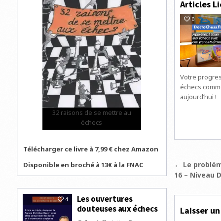
Articles Li
0
Votre progre
échecs comm
aujourd’hui !
32 raisons de se mettre au
échecs
Télécharger ce livre à 7,99 € chez Amazon
Navigat
← Le problèm
Disponible en broché à 13€ à la FNAC
16 – Niveau Di
de
l’articl
Les ouvertures
4
douteuses aux échecs
Laisser u