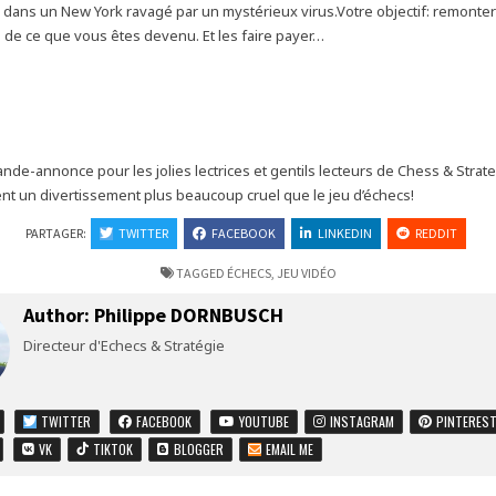
dans un New York ravagé par un mystérieux virus.Votre objectif: remonter
de ce que vous êtes devenu. Et les faire payer…
ande-annonce pour les jolies lectrices et gentils lecteurs de Chess & Strate
t un divertissement plus beaucoup cruel que le jeu d’échecs!
PARTAGER:
TWITTER
FACEBOOK
LINKEDIN
REDDIT
TAGGED
ÉCHECS
,
JEU VIDÉO
Author:
Philippe DORNBUSCH
Directeur d'Echecs & Stratégie
TWITTER
FACEBOOK
YOUTUBE
INSTAGRAM
PINTERES
VK
TIKTOK
BLOGGER
EMAIL ME