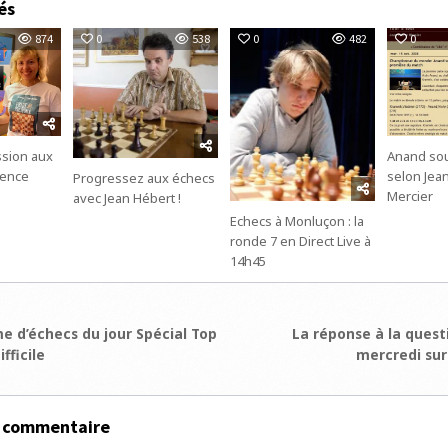
és
874
0
538
0
482
0
ssion aux
Anand sou
ence
selon Jea
Progressez aux échecs
Mercier
avec Jean Hébert !
Echecs à Monluçon : la
ronde 7 en Direct Live à
14h45
ion
e d’échecs du jour Spécial Top
La réponse à la quest
fficile
mercredi sur
e
n commentaire