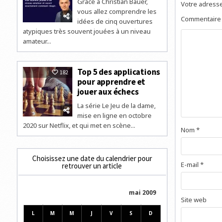
Grâce à Christian Bauer,
Votre adresse
vous allez comprendre les
Commentair
idées de cinq ouvertures
atypiques très souvent jouées à un niveau
amateur...
Top 5 des applications
182
pour apprendre et
jouer aux échecs
La série Le Jeu de la dame,
mise en ligne en octobre
2020 sur Netflix, et qui met en scène...
Nom
*
Choisissez une date du calendrier pour
E-mail
*
retrouver un article
mai 2009
Site web
L
M
M
J
V
S
D