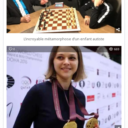
L’incroyable métamorphose d’un enfant autiste
0
669