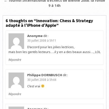
de
← Tournoi International d’échecs de Bienne 2008: la ronde
l’article
9 à 14h
6 thoughts on “
Innovation: Chess & Strategy
adapté à l’iPhone d’Apple
”
Anonyme
dit :
30 juillet 2008 à 5h11
D’accord pour les jolies lectrices,
mais bon les gentils lecteurs…..il y en a des beaux aussi…., LOL
Répondre
Philippe DORNBUSCH
dit :
30 juillet 2008 à 5h44
C’est vrai
Répondre