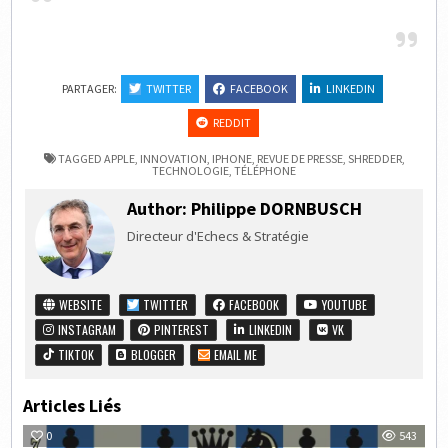
PARTAGER:
TWITTER
FACEBOOK
LINKEDIN
REDDIT
TAGGED
APPLE
,
INNOVATION
,
IPHONE
,
REVUE DE PRESSE
,
SHREDDER
,
TECHNOLOGIE
,
TÉLÉPHONE
Author:
Philippe DORNBUSCH
Directeur d'Echecs & Stratégie
WEBSITE
TWITTER
FACEBOOK
YOUTUBE
INSTAGRAM
PINTEREST
LINKEDIN
VK
TIKTOK
BLOGGER
EMAIL ME
Articles Liés
0
543