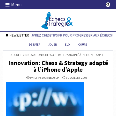
Skip
Menu
to
content
Echecs & Stratégie
NEWSLETTER
DÉCOUVREZ CHESSTIPS.FR POUR PROGRESSER AUX ÉCHECS !
DÉBUTER
JOUER
ELO
COURS
ACCUEIL
»
INNOVATION: CHESS & STRATEGY ADAPTÉ À L’IPHONE D’APPLE
Innovation: Chess & Strategy adapté
à l’iPhone d’Apple
PHILIPPE DORNBUSCH
30 JUILLET 2008