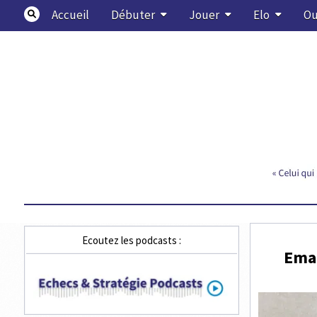
Skip
Accueil
Débuter
Jouer
Elo
Ou
to
content
Echecs & Stratégie
Ecoutez les podcasts :
Eman