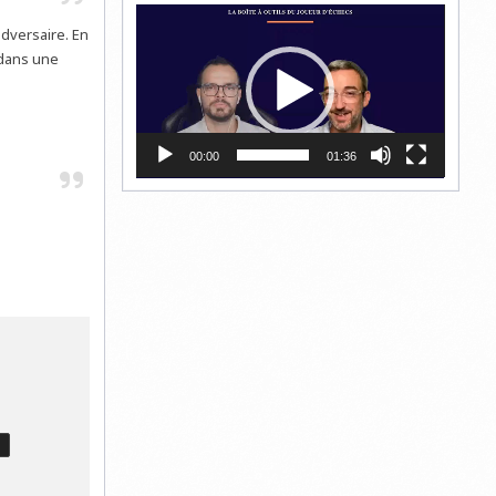
Lecteur
dversaire. En
vidéo
 dans une
00:00
01:36
T