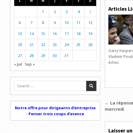
L
M
M
J
V
S
D
Articles Li
1
2
3
4
5
0
6
7
8
9
10
11
12
13
14
15
16
17
18
19
20
21
22
23
24
25
26
Garry Kaspar
27
28
29
30
31
Vladimir Pout
échec
« Juil
Sep »
Search
for:
Navigat
← La réponse
Notre offre pour dirigeants d'entreprise
mercredi
de
- Penser trois coups d'avance
l’articl
Laisser u