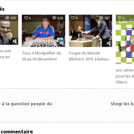
és
495
0
618
0
507
0
ov met
Tous à Montpellier du
Coupe du Monde
ine en
26 au 30 décembre!
d’échecs 2015 à Bakou
Les cahie
pour les 
Olibris
ion
 à la question people du
Shogi les 
e
n commentaire