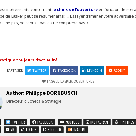
est intéressante concernant
le choix de l’ouverture
en fonction de son a
ncipe de Lasker peut se résumer ainsi: » Essayer d’amener votre adversaire
l n’aime pas, ne connait pas ou ne comprend pas ».
ratique toujours d’actualité !
PARTAGER:
TWITTER
FACEBOOK
LINKEDIN
REDDIT
TAGGED
LASKER
,
OUVERTURES
Author:
Philippe DORNBUSCH
Directeur d'Echecs & Stratégie
TWITTER
FACEBOOK
YOUTUBE
INSTAGRAM
PINTERES
VK
TIKTOK
BLOGGER
EMAIL ME