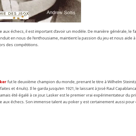
 aux échecs, il est important d’avoir un modèle. De manière générale, le fa
nduit en nous de l’enthousiame, maintient la passion du jeu et nous aide 
ors des compétitions.
sker
fut le deuxième champion du monde, prenant le titre à Wilhelm Steinit
éfaites et 4 nuls). Il le garda jusqu’en 1921, le laissant à José Raul Capablan
jamais été égalé à ce jour. Lasker est le premier vrai expérimentateur du pr
 aux échecs. Son immense talent au poker y est certainement aussi pour