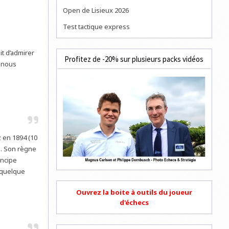
Open de Lisieux 2026
Test tactique express
it d’admirer
Profitez de -20% sur plusieurs packs vidéos
à nous
z en 1894 (10
ca. Son règne
incipe
 quelque
Ouvrez la boite à outils du joueur
d'échecs