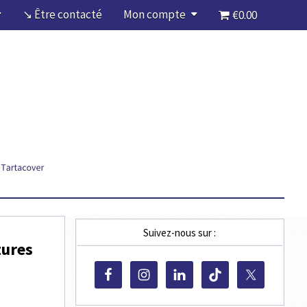
↘ Être contacté
Mon compte
€0.00
Suivez-nous sur :
tures