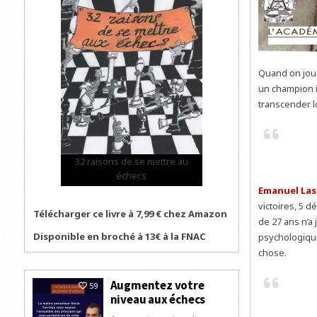
Quand on joue
un champion i
transcender l
32 raisons de se mettre au
échecs
Emanuel La
victoires, 5 d
Télécharger ce livre à 7,99 € chez Amazon
de 27 ans n’a 
Disponible en broché à 13€ à la FNAC
psychologique
chose.
Augmentez votre
59
niveau aux échecs