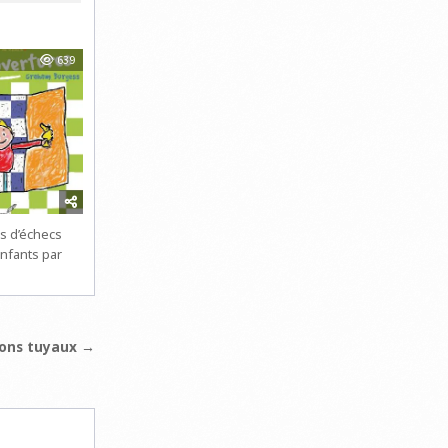
639
rs d’échecs
enfants par
bons tuyaux →