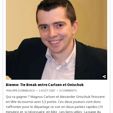
Bienne: Tie Break entre Carlsen et Onischuk
ON
PHILIPPE DORNBUSCH
2 AOÛT 2007
0 COMMENTS
BIENNE:
Qui va gagner ? Magnus Carlsen et Alexander Onischuk finissent
TIE
BREAK
en tête du tournoi avec 5,5 points. Ces deux joueurs vont donc
ENTRE
CARLSEN
s’affronter pour le départage ce soir en deux parties rapides (15
ET
minutes) et, si nécessaire, en blitz . Les liens utiles : La page du
ONISCHUK