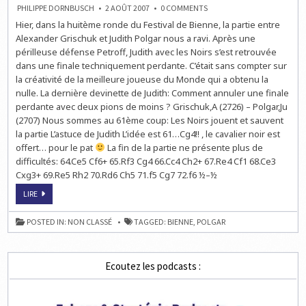
ON
PHILIPPE DORNBUSCH
2 AOÛT 2007
0 COMMENTS
BIENNE:
Hier, dans la huitème ronde du Festival de Bienne, la partie entre
LE
FESTIVAL
Alexander Grischuk et Judith Polgar nous a ravi. Après une
INTERNATIONAL
D'ÉCHECS
périlleuse défense Petroff, Judith avec les Noirs s’est retrouvée
DE
dans une finale techniquement perdante. C’était sans compter sur
JUDITH
POLGAR
la créativité de la meilleure joueuse du Monde qui a obtenu la
!
nulle. La dernière devinette de Judith: Comment annuler une finale
perdante avec deux pions de moins ? Grischuk,A (2726) – Polgar,Ju
(2707) Nous sommes au 61ème coup: Les Noirs jouent et sauvent
la partie L’astuce de Judith L’idée est 61…Cg4!! , le cavalier noir est
offert… pour le pat
La fin de la partie ne présente plus de
difficultés: 64.Ce5 Cf6+ 65.Rf3 Cg4 66.Cc4 Ch2+ 67.Re4 Cf1 68.Ce3
Cxg3+ 69.Re5 Rh2 70.Rd6 Ch5 71.f5 Cg7 72.f6 ½–½
BIENNE:
LIRE
LE
FESTIVAL
INTERNATIONAL
POSTED IN:
NON CLASSÉ
TAGGED:
BIENNE
,
POLGAR
D'ÉCHECS
DE
JUDITH
POLGAR
!
Ecoutez les podcasts :