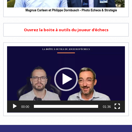
Ouvrez la boite à outils du joueur d'échecs
Lecteur
vidéo
00:00
01:36