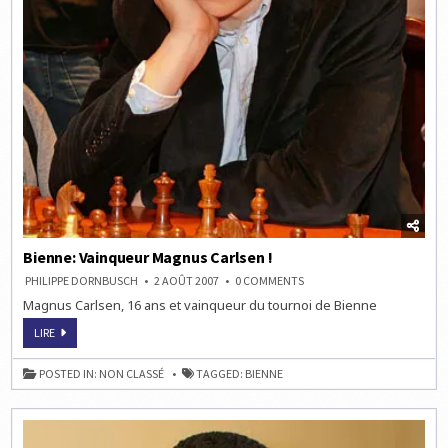
Bienne: Vainqueur Magnus Carlsen !
ON
PHILIPPE DORNBUSCH
2 AOÛT 2007
0 COMMENTS
BIENNE:
Magnus Carlsen, 16 ans et vainqueur du tournoi de Bienne
VAINQUEUR
MAGNUS
CARLSEN
BIENNE:
LIRE
!
VAINQUEUR
MAGNUS
CARLSEN
POSTED IN:
NON CLASSÉ
TAGGED:
BIENNE
!