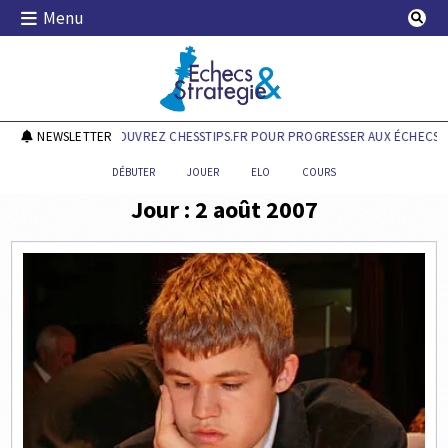
Skip
Menu
to
content
Echecs & Stratégie
NEWSLETTER
DÉCOUVREZ CHESSTIPS.FR POUR PROGRESSER AUX ÉCHECS !
DÉBUTER
JOUER
ELO
COURS
Jour :
2 août 2007