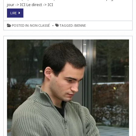
jour -> ICI Le direct -> ICI
BIENNE:
LIRE
TIE
BREAK
ENTRE
POSTED IN:
NON CLASSÉ
TAGGED:
BIENNE
CARLSEN
ET
ONISCHUK