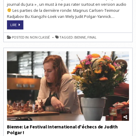
journal du Jura » , un must à ne pas rater surtout en version audio
Les parties de la dernière ronde: Magnus Carlsen-Teimour
Radjabov Bu Xiangzhi-Loek van Wely Judit Polgar-Yannick…
DERNIÈRE
LIRE
RONDE
À
BIENNE:
POSTED IN:
NON CLASSÉ
TAGGED:
BIENNE
,
FINAL
QUI
VA
L'EMPORTER
?
Bienne: Le Festival International d'échecs de Judith
Polgar !