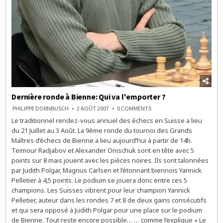
Dernière ronde à Bienne: Qui va l'emporter ?
ON
PHILIPPE DORNBUSCH
2 AOÛT 2007
0 COMMENTS
DERNIÈRE
Le traditionnel rendez-vous annuel des échecs en Suisse a lieu
RONDE
À
du 21 Juillet au 3 Août. La 9ème ronde du tournoi des Grands
BIENNE:
QUI
Maîtres d’échecs de Bienne a lieu aujourd’hui à partir de 14h.
VA
Teimour Radjabov et Alexander Onischuk sont en tête avec 5
L'EMPORTER
?
points sur 8 mais jouent avec les pièces noires. Ils sont talonnées
par Judith Polgar, Magnus Carlsen et l’étonnant biennois Yannick
Pelletier à 4,5 points. Le podium se jouera donc entre ces 5
champions. Les Suisses vibrent pour leur champion Yannick
Pelletier, auteur dans les rondes 7 et 8 de deux gains consécutifs
et qui sera opposé à Judith Polgar pour une place sur le podium
de Bienne. Tout reste encore possible… … comme l’explique « Le