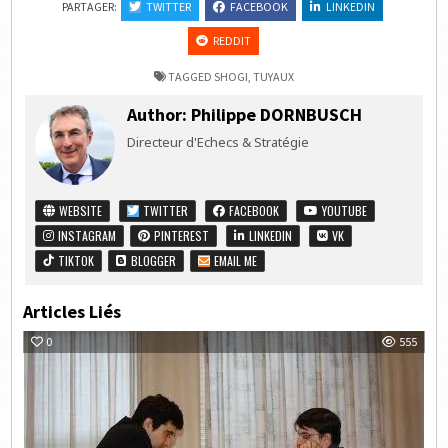
PARTAGER:
TWITTER
FACEBOOK
LINKEDIN
REDDIT
TAGGED
SHOGI
,
TUYAUX
Author:
Philippe DORNBUSCH
Directeur d'Echecs & Stratégie
WEBSITE
TWITTER
FACEBOOK
YOUTUBE
INSTAGRAM
PINTEREST
LINKEDIN
VK
TIKTOK
BLOGGER
EMAIL ME
Articles Liés
0
555