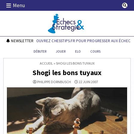
Skip
Menu
to
content
Echecs & Stratégie
NEWSLETTER
DÉCOUVREZ CHESSTIPS.FR POUR PROGRESSER AUX ÉCHECS !
DÉBUTER
JOUER
ELO
COURS
ACCUEIL
»
SHOGI LES BONS TUYAUX
Shogi les bons tuyaux
PHILIPPE DORNBUSCH
22 JUIN 2007