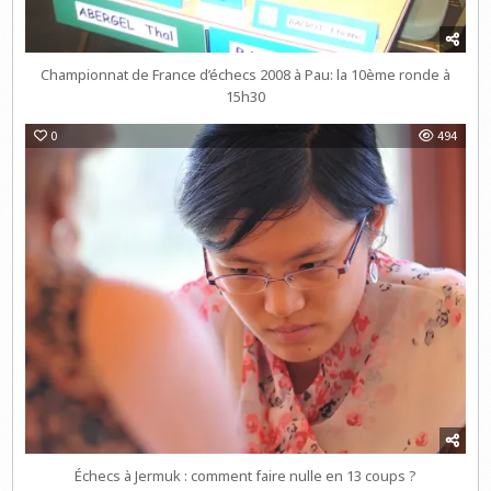
Championnat de France d’échecs 2008 à Pau: la 10ème ronde à
15h30
0
494
Échecs à Jermuk : comment faire nulle en 13 coups ?