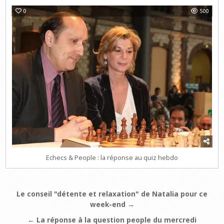
0
500
Echecs & People : la réponse au quiz hebdo
Navigation
Le conseil "détente et relaxation" de Natalia pour ce
week-end →
de
l’article
← La réponse à la question people du mercredi