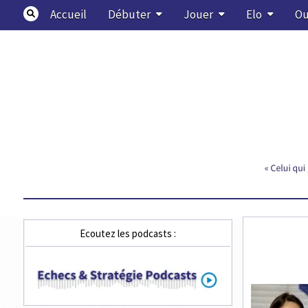
Skip
Accueil
Débuter
Jouer
Elo
Ou
to
content
Echecs & Stratégie
Ecoutez les podcasts :