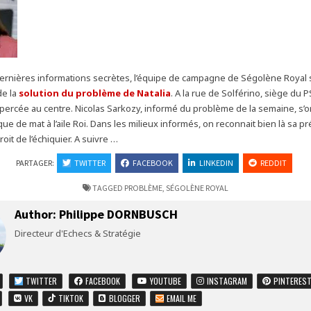
ernières informations secrètes, l’équipe de campagne de Ségolène Royal s
de la
solution du problème de Natalia
. A la rue de Solférino, siège du 
percée au centre. Nicolas Sarkozy, informé du problème de la semaine, s’or
ue de mat à l’aile Roi. Dans les milieux informés, on reconnait bien là sa pr
roit de l’échiquier. A suivre …
PARTAGER:
TWITTER
FACEBOOK
LINKEDIN
REDDIT
TAGGED
PROBLÈME
,
SÉGOLÈNE ROYAL
Author:
Philippe DORNBUSCH
Directeur d'Echecs & Stratégie
TWITTER
FACEBOOK
YOUTUBE
INSTAGRAM
PINTERES
VK
TIKTOK
BLOGGER
EMAIL ME