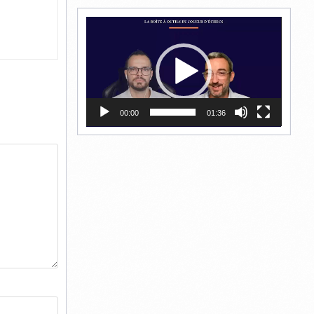
Lecteur
vidéo
00:00
01:36