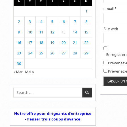
L
M
M
J
V
S
D
E-mail
*
1
2
3
4
5
6
7
8
Site web
9
10
11
12
13
14
15
16
17
18
19
20
21
22
23
24
25
26
27
28
29
Enregistrer
Prévenez-m
30
Prévenez-m
« Mar
Mai »
Search
for:
Notre offre pour dirigeants d'entreprise
- Penser trois coups d'avance