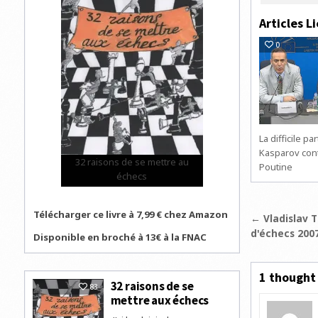
Articles Li
0
La difficile pa
Kasparov con
32 raisons de se mettre au
Poutine
échecs
Navigat
Télécharger ce livre à 7,99 € chez Amazon
← Vladislav 
d'échecs 200
de
Disponible en broché à 13€ à la FNAC
l’articl
1 thought
32 raisons de se
83
mettre aux échecs