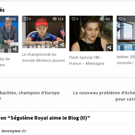
és
502
0
514
0
482
0
Le championnat du
Amber 200
Flash Spécial 18h :
rtie de
monde d’échecs jeunes
s’envole !
France – Allemagne
tre
ion
Tkachiev, champion d'Europe
Le nouveau problème d'éche
7
pour cet
e
 on “
Ségolène Royal aime le Blog (II)
”
Anonyme
dit :