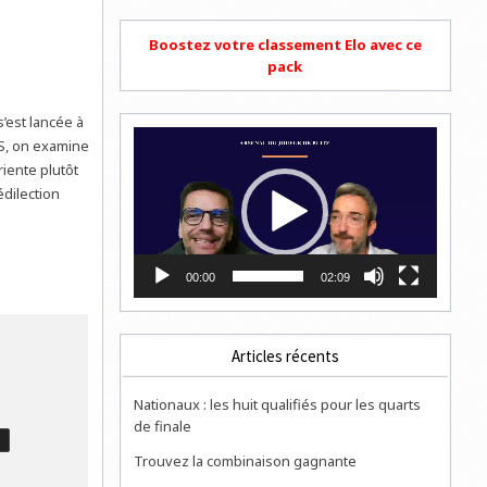
Boostez votre classement Elo avec ce
pack
’est lancée à
Lecteur
PS, on examine
vidéo
iente plutôt
édilection
00:00
02:09
Articles récents
Nationaux : les huit qualifiés pour les quarts
de finale
T
Trouvez la combinaison gagnante