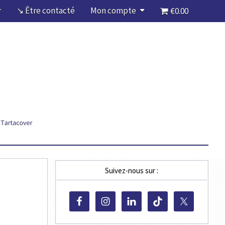
↘ Être contacté
Mon compte
€0.00
Suivez-nous sur :