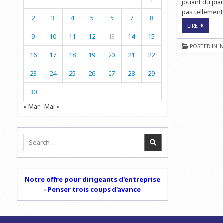
jouant du pian
pas tellement 
2
3
4
5
6
7
8
JOUER
LIRE
AUX
9
10
11
12
13
14
15
ÉCHECS
NOUS
POSTED IN:
N
REND
16
17
18
19
20
21
22
HEUREUX
(I)
23
24
25
26
27
28
29
30
« Mar
Mai »
Search
for:
Notre offre pour dirigeants d'entreprise
- Penser trois coups d'avance