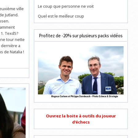
Le coup que personne ne voit
euxième ville
de Jutland.
Quel est le meilleur coup
obsen.
illamment
 1. Texd5?
Profitez de -20% sur plusieurs packs vidéos
une tour nette
e dernière a
s de Natalia !
Ouvrez la boite à outils du joueur
d'échecs