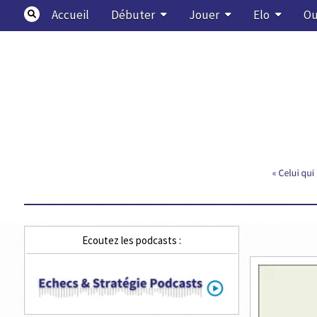
Skip
Accueil
Débuter
Jouer
Elo
Ou
to
content
Echecs & Stratégie
Ecoutez les podcasts :