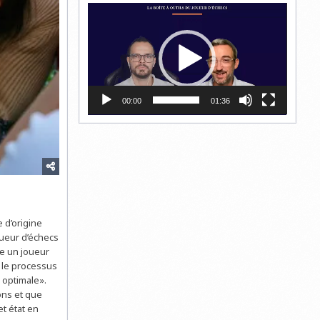
Lecteur
vidéo
00:00
01:36
 d’origine
oueur d’échecs
re un joueur
ns le processus
e optimale».
ons et que
et état en