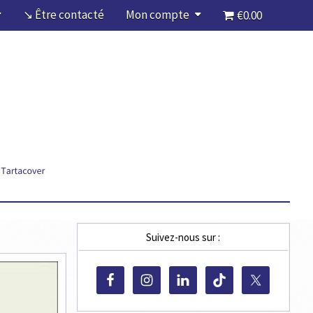
↘ Être contacté
Mon compte
€0.00
Suivez-nous sur :