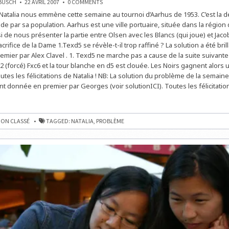
ON
NBUSCH
22 AVRIL 2007
0 COMMENTS
LE
! Natalia nous emmène cette semaine au tournoi d’Aarhus de 1953. C’est la d
NOUVEAU
PROBLÈME
e par sa population. Aarhus est une ville portuaire, située dans la région 
DE
NATALIA
si de nous présenter la partie entre Olsen avec les Blancs (qui joue) et Jac
POUR
crifice de la Dame 1.Texd5 se révèle-t-il trop raffiné ? La solution a été br
CETTE
SEMAINE
mier par Alex Clavel . 1. Texd5 ne marche pas a cause de la suite suivante
2 (forcé) Fxc6 et la tour blanche en d5 est clouée. Les Noirs gagnent alors 
Toutes les félicitations de Natalia ! NB: La solution du problème de la semain
t donnée en premier par Georges (voir solutionICI). Toutes les félicitation
E
ON CLASSÉ
TAGGED:
NATALIA
,
PROBLÈME