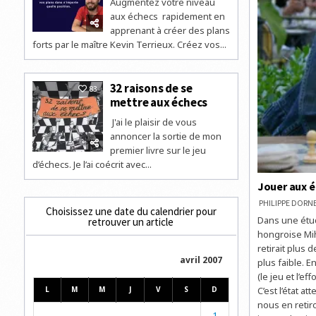
Augmentez votre niveau
aux échecs rapidement en
apprenant à créer des plans
forts par le maître Kevin Terrieux. Créez vos...
32 raisons de se
83
mettre aux échecs
J'ai le plaisir de vous
annoncer la sortie de mon
premier livre sur le jeu
d’échecs. Je l’ai coécrit avec...
Jouer aux é
PHILIPPE DOR
Choisissez une date du calendrier pour
Dans une étud
retrouver un article
hongroise Mih
retirait plus 
avril 2007
plus faible. E
(le jeu et l’e
L
M
M
J
V
S
D
C’est l’état 
nous en retiro
1