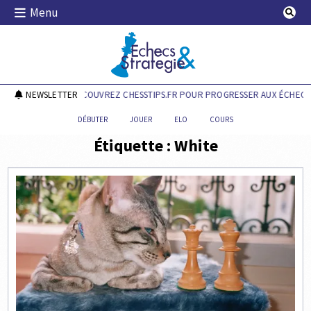
Skip
Menu
to
content
Echecs & Stratégie
NEWSLETTER
DÉCOUVREZ CHESSTIPS.FR POUR PROGRESSER AUX ÉCHECS 
DÉBUTER
JOUER
ELO
COURS
Étiquette :
White