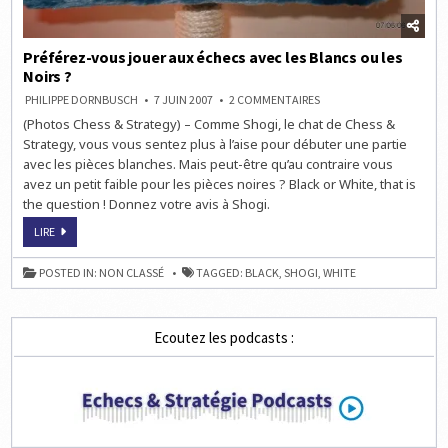
Préférez-vous jouer aux échecs avec les Blancs ou les
Noirs ?
SUR
PHILIPPE DORNBUSCH
7 JUIN 2007
2 COMMENTAIRES
PRÉFÉREZ-
(Photos Chess & Strategy) – Comme Shogi, le chat de Chess &
VOUS
JOUER
Strategy, vous vous sentez plus à l’aise pour débuter une partie
AUX
ÉCHECS
avec les pièces blanches. Mais peut-être qu’au contraire vous
AVEC
avez un petit faible pour les pièces noires ? Black or White, that is
LES
BLANCS
the question ! Donnez votre avis à Shogi.
OU
LES
PRÉFÉREZ-
NOIRS
LIRE
VOUS
?
JOUER
AUX
POSTED IN:
NON CLASSÉ
TAGGED:
BLACK
,
SHOGI
,
WHITE
ÉCHECS
AVEC
LES
BLANCS
OU
Ecoutez les podcasts :
LES
NOIRS
?