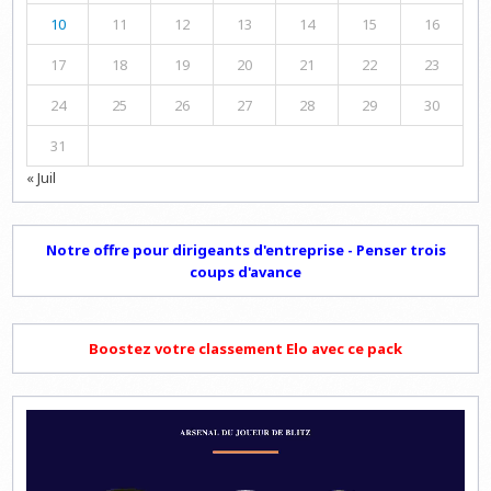
10
11
12
13
14
15
16
17
18
19
20
21
22
23
24
25
26
27
28
29
30
31
« Juil
Notre offre pour dirigeants d'entreprise - Penser trois
coups d'avance
Boostez votre classement Elo avec ce pack
Lecteur
vidéo