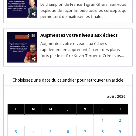
Le champion de France Tigran Gharamian vous
explique de façon limpide tous les concepts qui
permettent de maîtriser les finales...
Augmentez votre niveau aux échecs
59
Augmentez votre niveau aux échecs
rapidement en apprenant à créer des plans
forts par le maître Kevin Terrieux. Créez vos...
Choisissez une date du calendrier pour retrouver un article
août 2026
L
M
M
J
V
S
D
1
2
3
4
5
6
7
8
9