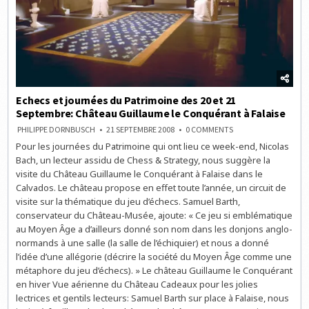
Echecs et journées du Patrimoine des 20 et 21
Septembre: Château Guillaume le Conquérant à Falaise
ON
PHILIPPE DORNBUSCH
21 SEPTEMBRE 2008
0 COMMENTS
ECHECS
Pour les journées du Patrimoine qui ont lieu ce week-end, Nicolas
ET
JOURNÉES
Bach, un lecteur assidu de Chess & Strategy, nous suggère la
DU
PATRIMOINE
visite du Château Guillaume le Conquérant à Falaise dans le
DES
Calvados. Le château propose en effet toute l’année, un circuit de
20
ET
visite sur la thématique du jeu d’échecs. Samuel Barth,
21
SEPTEMBRE:
conservateur du Château-Musée, ajoute: « Ce jeu si emblématique
CHÂTEAU
au Moyen Âge a d’ailleurs donné son nom dans les donjons anglo-
GUILLAUME
LE
normands à une salle (la salle de l’échiquier) et nous a donné
CONQUÉRANT
À
l’idée d’une allégorie (décrire la société du Moyen Âge comme une
FALAISE
métaphore du jeu d’échecs). » Le château Guillaume le Conquérant
en hiver Vue aérienne du Château Cadeaux pour les jolies
lectrices et gentils lecteurs: Samuel Barth sur place à Falaise, nous