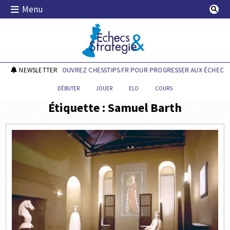
Skip
Menu
to
content
Echecs & Stratégie
NEWSLETTER
DÉCOUVREZ CHESSTIPS.FR POUR PROGRESSER AUX ÉCHECS !
DÉBUTER
JOUER
ELO
COURS
Étiquette :
Samuel Barth