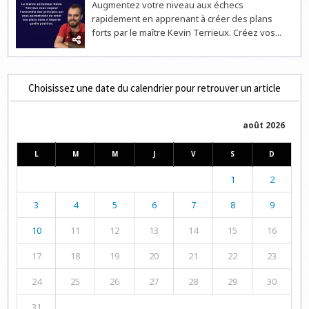
Augmentez votre niveau aux échecs
rapidement en apprenant à créer des plans
forts par le maître Kevin Terrieux. Créez vos...
Choisissez une date du calendrier pour retrouver un article
août 2026
L
M
M
J
V
S
D
1
2
3
4
5
6
7
8
9
10
11
12
13
14
15
16
17
18
19
20
21
22
23
24
25
26
27
28
29
30
31