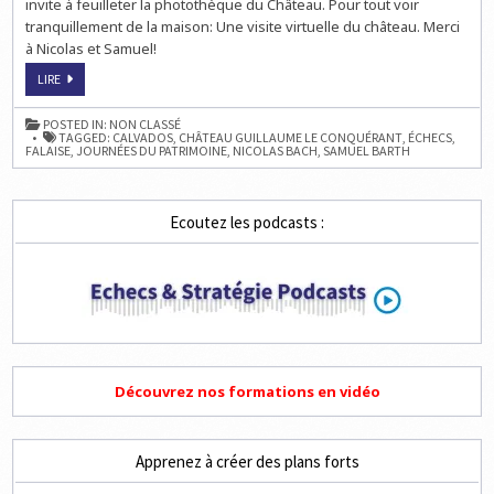
invite à feuilleter la photothèque du Château. Pour tout voir
tranquillement de la maison: Une visite virtuelle du château. Merci
à Nicolas et Samuel!
ECHECS
LIRE
ET
JOURNÉES
DU
POSTED IN:
NON CLASSÉ
PATRIMOINE
TAGGED:
CALVADOS
,
CHÂTEAU GUILLAUME LE CONQUÉRANT
,
ÉCHECS
,
DES
FALAISE
,
JOURNÉES DU PATRIMOINE
,
NICOLAS BACH
,
SAMUEL BARTH
20
ET
21
SEPTEMBRE:
CHÂTEAU
Ecoutez les podcasts :
GUILLAUME
LE
CONQUÉRANT
À
FALAISE
Découvrez nos formations en vidéo
Apprenez à créer des plans forts