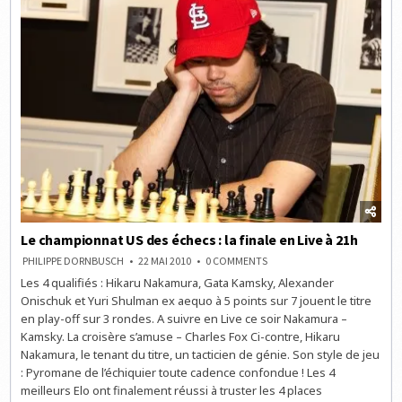
21H
Le championnat US des échecs : la finale en Live à 21h
ON
PHILIPPE DORNBUSCH
22 MAI 2010
0 COMMENTS
LE
Les 4 qualifiés : Hikaru Nakamura, Gata Kamsky, Alexander
CHAMPIONNAT
US
Onischuk et Yuri Shulman ex aequo à 5 points sur 7 jouent le titre
DES
ÉCHECS
en play-off sur 3 rondes. A suivre en Live ce soir Nakamura –
:
Kamsky. La croisère s’amuse – Charles Fox Ci-contre, Hikaru
LA
FINALE
Nakamura, le tenant du titre, un tacticien de génie. Son style de jeu
EN
LIVE
: Pyromane de l’échiquier toute cadence confondue ! Les 4
À
meilleurs Elo ont finalement réussi à truster les 4 places
21H