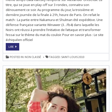
!
titre, qui se joue en play-off sur 3 rondes, connaitra son
dénouement ce soir. Au programme du jour, la troisième et
dernière journée de la finale à 21h, heure de Paris. On refait le
match : La partie entre Nakamura et Shulman été expéditive. Une
défense française variante Winawer (3…Fb4) dans laquelle les
Noirs ont réussi à prendre l’initiative de l’attaque et transformer
l’essai sur le thème du mat du couloir. Pour en savoir plus : Le site
échiquéen officiel
LE
LIRE
CHAMPIONNAT
US
DES
POSTED IN:
NON CLASSÉ
TAGGED:
SAINT-LOUIS 2010
ÉCHECS
:
NAKAMURA
KO
!