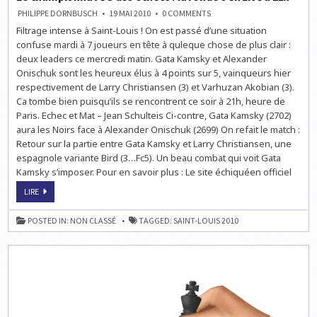
ON
PHILIPPE DORNBUSCH
19 MAI 2010
0 COMMENTS
LE
Filtrage intense à Saint-Louis ! On est passé d’une situation
CHAMPIONNAT
US
confuse mardi à 7 joueurs en tête à quleque chose de plus clair :
DES
ÉCHECS
deux leaders ce mercredi matin. Gata Kamsky et Alexander
:
Onischuk sont les heureux élus à 4 points sur 5, vainqueurs hier
LA
RONDE
respectivement de Larry Christiansen (3) et Varhuzan Akobian (3).
6
EN
Ca tombe bien puisqu’ils se rencontrent ce soir à 21h, heure de
LIVE
Paris. Echec et Mat – Jean Schulteis Ci-contre, Gata Kamsky (2702)
À
21H
aura les Noirs face à Alexander Onischuk (2699) On refait le match :
Retour sur la partie entre Gata Kamsky et Larry Christiansen, une
espagnole variante Bird (3…Fc5). Un beau combat qui voit Gata
Kamsky s’imposer. Pour en savoir plus : Le site échiquéen officiel
LE
LIRE
CHAMPIONNAT
US
DES
POSTED IN:
NON CLASSÉ
TAGGED:
SAINT-LOUIS 2010
ÉCHECS
:
LA
RONDE
6
EN
LIVE
À
21H