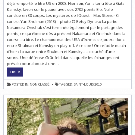
déjà remporté le titre US en 2008. Hier soir, Yuri a tenu tête à Gata
SHULMAN
OU
Kamsky, favori sur le papier avec ses 2702 points Elo. Nulle
KAMSKY
?
conclue en 30 coups. Les mystères de l’Ouest – Max Steiner Ci-
contre, Yuri Shulman (2613) – photo © Betsy Dynako La partie
Nakamura-Onishuk s’est terminée également par le partage des
points, ce qui élimine dès à présent Nakamura et Onishuk dans la
course au titre. Le championnat des USA d’échecs se jouera donc
entre Shulman et Kamsky en play-off. A ce soir ! On refait le match
d’hier : La partie entre Shulman et Kamsky a accouché d’une
souris. Une défense Grünfeld dans laquelle les échanges ont
prévalu pour aboutir à une…
LE
LIRE
CHAMPIONNAT
US
DES
POSTED IN:
NON CLASSÉ
TAGGED:
SAINT-LOUIS 2010
ÉCHECS
:
SHULMAN
OU
KAMSKY
?