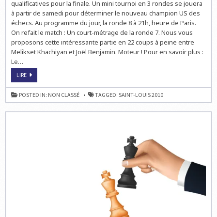
qualificatives pour la finale. Un mini tournoi en 3 rondes se jouera
à partir de samedi pour déterminer le nouveau champion US des
échecs. Au programme du jour, la ronde 8 à 21h, heure de Paris.
On refait le match : Un court-métrage de la ronde 7. Nous vous
proposons cette intéressante partie en 22 coups à peine entre
Melikset Khachiyan et Joël Benjamin. Moteur ! Pour en savoir plus :
Le…
LE
LIRE
CHAMPIONNAT
US
DES
POSTED IN:
NON CLASSÉ
TAGGED:
SAINT-LOUIS 2010
ÉCHECS
:
LA
FINALE
EN
LIVE
À
21H