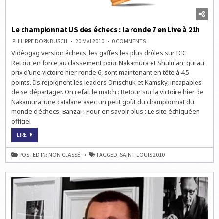
Le championnat US des échecs : la ronde 7 en Live à 21h
ON
PHILIPPE DORNBUSCH
20 MAI 2010
0 COMMENTS
LE
Vidéogag version échecs, les gaffes les plus drôles sur ICC
CHAMPIONNAT
US
Retour en force au classement pour Nakamura et Shulman, qui au
DES
ÉCHECS
prix d’une victoire hier ronde 6, sont maintenant en tête à 4,5
:
points. Ils rejoignent les leaders Onischuk et Kamsky, incapables
LA
RONDE
de se départager. On refait le match : Retour sur la victoire hier de
7
EN
Nakamura, une catalane avec un petit goût du championnat du
LIVE
monde d’échecs. Banzaï ! Pour en savoir plus : Le site échiquéen
À
21H
officiel
LE
LIRE
CHAMPIONNAT
US
DES
POSTED IN:
NON CLASSÉ
TAGGED:
SAINT-LOUIS 2010
ÉCHECS
:
LA
RONDE
7
EN
LIVE
À
21H