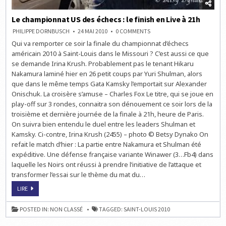
Le championnat US des échecs : le finish en Live à 21h
ON
PHILIPPE DORNBUSCH
24 MAI 2010
0 COMMENTS
LE
Qui va remporter ce soir la finale du championnat d’échecs
CHAMPIONNAT
US
américain 2010 à Saint-Louis dans le Missouri ? C’est aussi ce que
DES
ÉCHECS
se demande Irina Krush. Probablement pas le tenant Hikaru
:
Nakamura laminé hier en 26 petit coups par Yuri Shulman, alors
LE
FINISH
que dans le même temps Gata Kamsky l’emportait sur Alexander
EN
LIVE
Onischuk. La croisère s’amuse – Charles Fox Le titre, qui se joue en
À
play-off sur 3 rondes, connaitra son dénouement ce soir lors de la
21H
troisième et dernière journée de la finale à 21h, heure de Paris.
On suivra bien entendu le duel entre les leaders Shulman et
Kamsky. Ci-contre, Irina Krush (2455) – photo © Betsy Dynako On
refait le match d’hier : La partie entre Nakamura et Shulman été
expéditive. Une défense française variante Winawer (3…Fb4) dans
laquelle les Noirs ont réussi à prendre l’initiative de l’attaque et
transformer l’essai sur le thème du mat du…
LE
LIRE
CHAMPIONNAT
US
DES
POSTED IN:
NON CLASSÉ
TAGGED:
SAINT-LOUIS 2010
ÉCHECS
:
LE