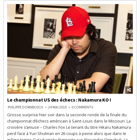
FINISH
EN
LIVE
À
21H
Le championnat US des échecs : Nakamura KO !
ON
PHILIPPE DORNBUSCH
24 MAI 2010
0 COMMENTS
LE
Grosse surprise hier soir dans la seconde ronde de la finale du
CHAMPIONNAT
US
championnat d’échecs américain à Saint-Louis dans le Missouri. La
DES
ÉCHECS
croisère s’amuse – Charles Fox Le tenant du titre Hikaru Nakamura
:
perd face à Yuri Shulman en 26 coups à peine alors que dans le
NAKAMURA
KO
même temps Gata Kamsky l’emporte sur Alexander Onischuk. Le