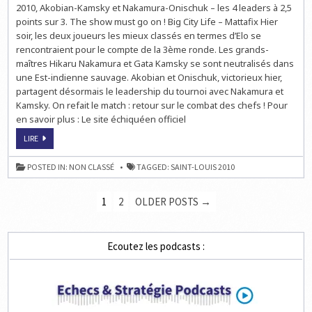
US
2010, Akobian-Kamsky et Nakamura-Onischuk – les 4 leaders à 2,5
DES
ÉCHECS
points sur 3. The show must go on ! Big City Life – Mattafix Hier
:
soir, les deux joueurs les mieux classés en termes d’Elo se
LA
RONDE
rencontraient pour le compte de la 3ème ronde. Les grands-
4
EN
maîtres Hikaru Nakamura et Gata Kamsky se sont neutralisés dans
LIVE
une Est-indienne sauvage. Akobian et Onischuk, victorieux hier,
À
21H
partagent désormais le leadership du tournoi avec Nakamura et
Kamsky. On refait le match : retour sur le combat des chefs ! Pour
en savoir plus : Le site échiquéen officiel
LE
LIRE
CHAMPIONNAT
US
DES
POSTED IN:
NON CLASSÉ
TAGGED:
SAINT-LOUIS 2010
ÉCHECS
:
LA
PAGINATION
RONDE
1
2
OLDER POSTS →
4
DES
EN
LIVE
À
PUBLICATIONS
21H
Ecoutez les podcasts :