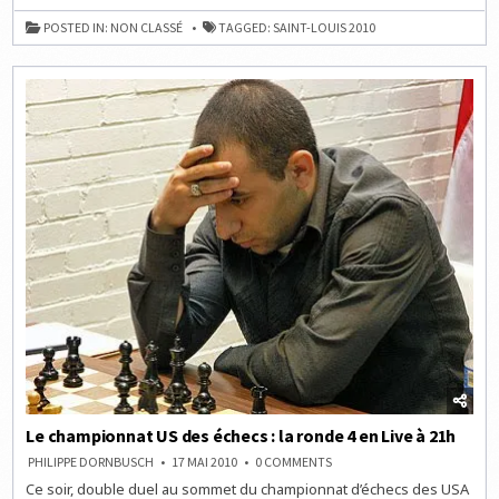
US
DES
POSTED IN:
NON CLASSÉ
TAGGED:
SAINT-LOUIS 2010
ÉCHECS
:
LA
RONDE
5
EN
LIVE
À
21H
Le championnat US des échecs : la ronde 4 en Live à 21h
ON
PHILIPPE DORNBUSCH
17 MAI 2010
0 COMMENTS
LE
Ce soir, double duel au sommet du championnat d’échecs des USA
CHAMPIONNAT