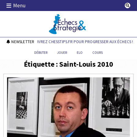
Skip
Menu
to
content
Echecs & Stratégie
NEWSLETTER
DÉCOUVREZ CHESSTIPS.FR POUR PROGRESSER AUX ÉCHECS !
DÉBUTER
JOUER
ELO
COURS
Étiquette :
Saint-Louis 2010