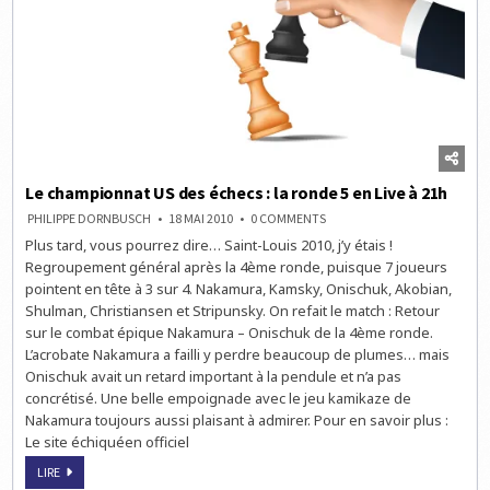
Le championnat US des échecs : la ronde 5 en Live à 21h
ON
PHILIPPE DORNBUSCH
18 MAI 2010
0 COMMENTS
LE
Plus tard, vous pourrez dire… Saint-Louis 2010, j’y étais !
CHAMPIONNAT
US
Regroupement général après la 4ème ronde, puisque 7 joueurs
DES
ÉCHECS
pointent en tête à 3 sur 4. Nakamura, Kamsky, Onischuk, Akobian,
:
Shulman, Christiansen et Stripunsky. On refait le match : Retour
LA
RONDE
sur le combat épique Nakamura – Onischuk de la 4ème ronde.
5
EN
L’acrobate Nakamura a failli y perdre beaucoup de plumes… mais
LIVE
Onischuk avait un retard important à la pendule et n’a pas
À
21H
concrétisé. Une belle empoignade avec le jeu kamikaze de
Nakamura toujours aussi plaisant à admirer. Pour en savoir plus :
Le site échiquéen officiel
LE
LIRE
CHAMPIONNAT