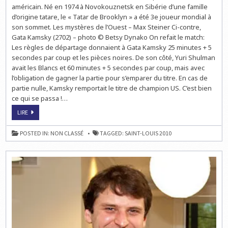
américain. Né en 1974 à Novokouznetsk en Sibérie d’une famille
d’origine tatare, le « Tatar de Brooklyn » a été 3e joueur mondial à
son sommet. Les mystères de l’Ouest – Max Steiner Ci-contre,
Gata Kamsky (2702) – photo © Betsy Dynako On refait le match:
Les règles de départage donnaient à Gata Kamsky 25 minutes + 5
secondes par coup et les pièces noires. De son côté, Yuri Shulman
avait les Blancs et 60 minutes + 5 secondes par coup, mais avec
l’obligation de gagner la partie pour s’emparer du titre. En cas de
partie nulle, Kamsky remportait le titre de champion US. C’est bien
ce qui se passa !…
GATA
LIRE
KAMSKY,
CHAMPION
DES
POSTED IN:
NON CLASSÉ
TAGGED:
SAINT-LOUIS 2010
ÉCHECS
US
2010