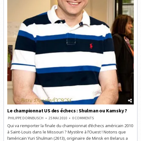
Le championnat US des échecs : Shulman ou Kamsky ?
ON
PHILIPPE DORNBUSCH
25 MAI 2010
0 COMMENTS
LE
Qui va remporter la finale du championnat d’échecs américain 2010
CHAMPIONNAT
US
à Saint-Louis dans le Missouri ? Mystère à l’Ouest ! Notons que
DES
ÉCHECS
l’américain Yuri Shulman (2613), originaire de Minsk en Belarus a
: