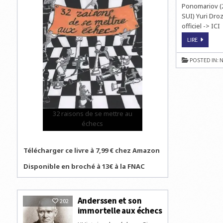
Ponomariov (2
SUI) Yuri Droz
officiel -> ICI
ANATOLY
LIRE
KARPOV
CONTRE
VIKTOR
POSTED IN:
N
KORCHNO
!
32 raisons de se mettre au
échecs
Télécharger ce livre à 7,99 € chez Amazon
Disponible en broché à 13€ à la FNAC
Anderssen et son
202
immortelle aux échecs