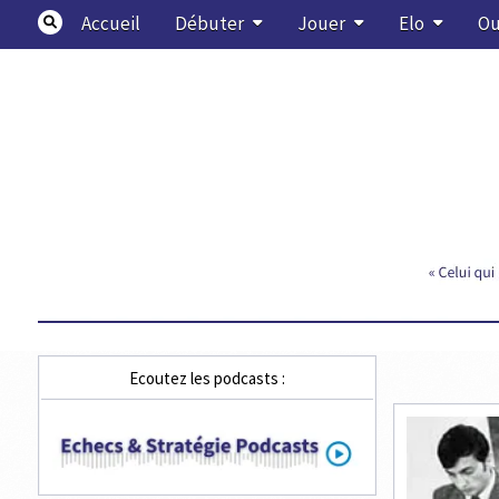
Skip
Accueil
Débuter
Jouer
Elo
Ou
to
content
Echecs & Stratégie
Ecoutez les podcasts :