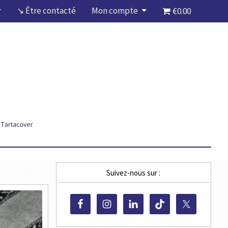
↘ Être contacté
Mon compte
€0.00
Suivez-nous sur :