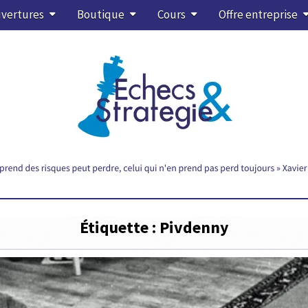
vertures
Boutique
Cours
Offre entreprise
Étiquette :
Pivdenny