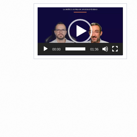
Lecteur
vidéo
00:00
01:36