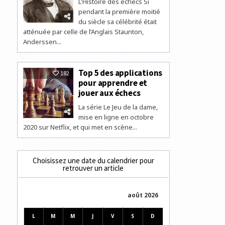
L'Histoire des échecs Si
pendant la première moitié
du siècle sa célébrité était
atténuée par celle de l’Anglais Staunton,
Anderssen...
Top 5 des applications
182
pour apprendre et
jouer aux échecs
La série Le Jeu de la dame,
mise en ligne en octobre
2020 sur Netflix, et qui met en scène...
Choisissez une date du calendrier pour
retrouver un article
août 2026
L
M
M
J
V
S
D