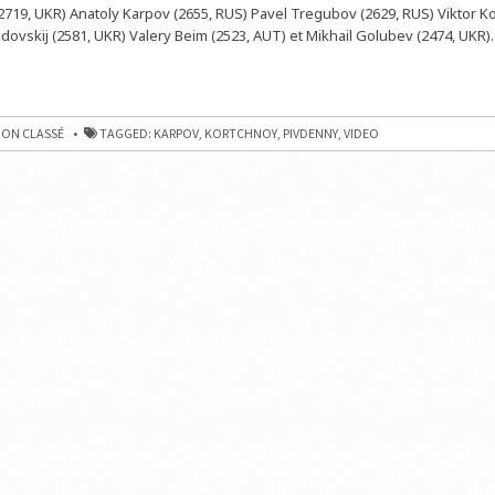
719, UKR) Anatoly Karpov (2655, RUS) Pavel Tregubov (2629, RUS) Viktor Ko
dovskij (2581, UKR) Valery Beim (2523, AUT) et Mikhail Golubev (2474, UKR). 
ON CLASSÉ
TAGGED:
KARPOV
,
KORTCHNOY
,
PIVDENNY
,
VIDEO
I