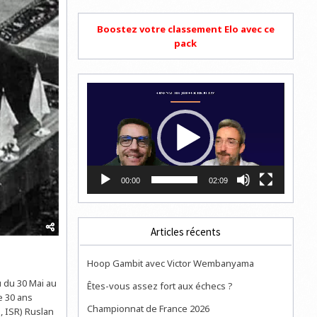
Boostez votre classement Elo avec ce
pack
Lecteur
vidéo
00:00
02:09
Articles récents
Hoop Gambit avec Victor Wembanyama
 du 30 Mai au
Êtes-vous assez fort aux échecs ?
e 30 ans
Championnat de France 2026
, ISR) Ruslan