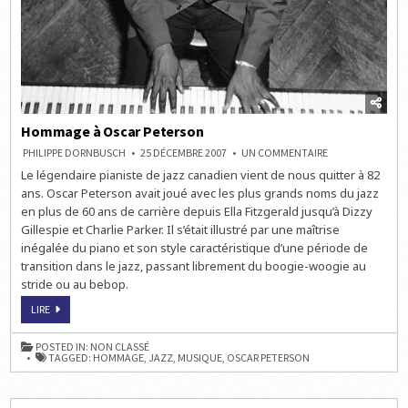
Hommage à Oscar Peterson
SUR
PHILIPPE DORNBUSCH
25 DÉCEMBRE 2007
UN COMMENTAIRE
HOMMAGE
Le légendaire pianiste de jazz canadien vient de nous quitter à 82
À
OSCAR
ans. Oscar Peterson avait joué avec les plus grands noms du jazz
PETERSON
en plus de 60 ans de carrière depuis Ella Fitzgerald jusqu’à Dizzy
Gillespie et Charlie Parker. Il s’était illustré par une maîtrise
inégalée du piano et son style caractéristique d’une période de
transition dans le jazz, passant librement du boogie-woogie au
stride ou au bebop.
HOMMAGE
LIRE
À
OSCAR
PETERSON
POSTED IN:
NON CLASSÉ
TAGGED:
HOMMAGE
,
JAZZ
,
MUSIQUE
,
OSCAR PETERSON