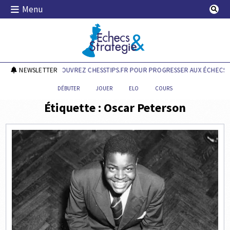
Skip
Menu
to
content
Echecs & Stratégie
NEWSLETTER
DÉCOUVREZ CHESSTIPS.FR POUR PROGRESSER AUX ÉCHECS !
DÉBUTER
JOUER
ELO
COURS
Étiquette :
Oscar Peterson