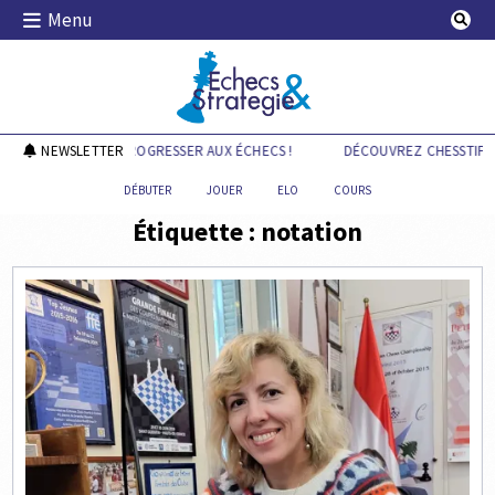
Skip
Menu
to
content
Echecs & Stratégie
SSTIPS.FR POUR PROGRESSER AUX ÉCHECS !
NEWSLETTER
DÉCOUVREZ CHESSTIPS.
DÉBUTER
JOUER
ELO
COURS
Étiquette :
notation