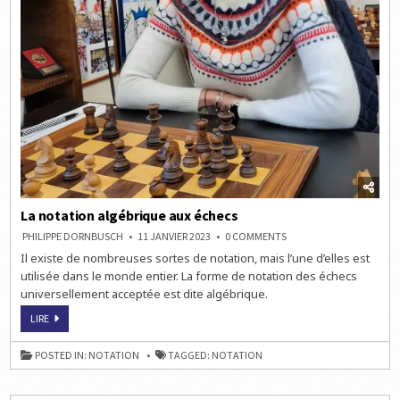
La notation algébrique aux échecs
ON
PHILIPPE DORNBUSCH
11 JANVIER 2023
0 COMMENTS
LA
Il existe de nombreuses sortes de notation, mais l’une d’elles est
NOTATION
ALGÉBRIQUE
utilisée dans le monde entier. La forme de notation des échecs
AUX
ÉCHECS
universellement acceptée est dite algébrique.
LA
LIRE
NOTATION
ALGÉBRIQUE
AUX
POSTED IN:
NOTATION
TAGGED:
NOTATION
ÉCHECS