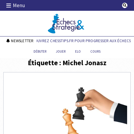
Skip
Menu
to
content
Echecs & Stratégie
NEWSLETTER
DÉCOUVREZ CHESSTIPS.FR POUR PROGRESSER AUX ÉCHECS !
DÉBUTER
JOUER
ELO
COURS
Étiquette :
Michel Jonasz