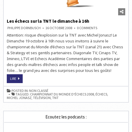
Les échecs sur la TNT le dimanche à 16h
ON
PHILIPPE DORNBUSCH
16 OCTOBRE 2008
0 COMMENTS
LES
Attention: risque d’explosion sur la TNT avec Michel Jonasz! Le
ÉCHECS
SUR
Dimanche 19 octobre à 16h nous vous invitons à suivre le
LA
TNT
championnat du Monde d’échecs sur la TNT (canal 21) avec Chess
LE
& Strategy et ses gentils partenaires. Diagonale TV, Cinaps TV,
DIMANCHE
À
Imineo, LTVI et Echecs Académie Commentaires des parties par
16H
des grands-maîtres d’échecs avec infos people et talk show de
folie… le grand jeu avec des surprises pour tous les goûts!
LES
LIRE
ÉCHECS
SUR
LA
POSTED IN:
NON CLASSÉ
TNT
TAGGED:
CHAMPIONNAT DU MONDE D'ÉCHECS 2008
,
ÉCHECS
,
LE
MICHEL JONASZ
,
TÉLÉVISION
,
TNT
DIMANCHE
À
16H
Ecoutez les podcasts :