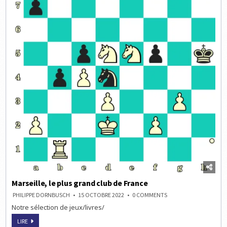
Marseille, le plus grand club de France
ON
PHILIPPE DORNBUSCH
15 OCTOBRE 2022
0 COMMENTS
MARSEILLE,
Notre sélection de jeux/livres/
LE
PLUS
GRAND
MARSEILLE,
LIRE
CLUB
LE