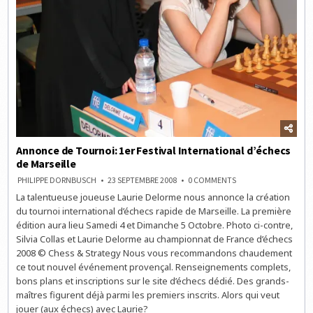
Annonce de Tournoi: 1er Festival International d’échecs
de Marseille
ON
PHILIPPE DORNBUSCH
23 SEPTEMBRE 2008
0 COMMENTS
ANNONCE
La talentueuse joueuse Laurie Delorme nous annonce la création
DE
TOURNOI:
du tournoi international d’échecs rapide de Marseille. La première
1ER
FESTIVAL
édition aura lieu Samedi 4 et Dimanche 5 Octobre. Photo ci-contre,
INTERNATIONAL
Silvia Collas et Laurie Delorme au championnat de France d’échecs
D’ÉCHECS
DE
2008 © Chess & Strategy Nous vous recommandons chaudement
MARSEILLE
ce tout nouvel événement provençal. Renseignements complets,
bons plans et inscriptions sur le site d’échecs dédié. Des grands-
maîtres figurent déjà parmi les premiers inscrits. Alors qui veut
jouer (aux échecs) avec Laurie?