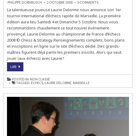
ON
PHILIPPE DORNBUSCH
2 OCTOBRE 2008
0 COMMENTS
PLUS
La talentueuse joueuse Laurie Delorme nous annonce son 1er
QUE
QUELQUES
tournoi international d’échecs rapide de Marseille. La première
JOURS
POUR
édition aura lieu Samedi 4 et Dimanche 5 Octobre. Nous vous
JOUER
recommandons chaudement ce tout nouvel événement
AUX
ÉCHECS
provençal. Laurie Delorme au championnat de France d’échecs
AVEC
LAURIE
2008 © Chess & Strategy Renseignements complets, bons plans
et inscriptions en ligne sur le site d’échecs dédié. Des grands-
maîtres figurent déjà parmi les premiers inscrits. Alors qui veut
jouer (aux échecs) avec Laurie?
PLUS
LIRE
QUE
QUELQUES
JOURS
POSTED IN:
NON CLASSÉ
POUR
TAGGED:
ÉCHECS
,
LAURIE DELORME
,
MARSEILLE
JOUER
AUX
ÉCHECS
AVEC
LAURIE