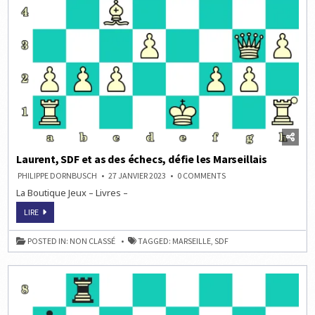
Laurent, SDF et as des échecs, défie les Marseillais
ON
PHILIPPE DORNBUSCH
27 JANVIER 2023
0 COMMENTS
LAURENT,
La Boutique Jeux – Livres –
SDF
ET
AS
LAURENT,
LIRE
DES
SDF
ÉCHECS,
ET
DÉFIE
AS
POSTED IN:
NON CLASSÉ
TAGGED:
MARSEILLE
,
SDF
LES
DES
MARSEILLAIS
ÉCHECS,
DÉFIE
LES
MARSEILLAIS