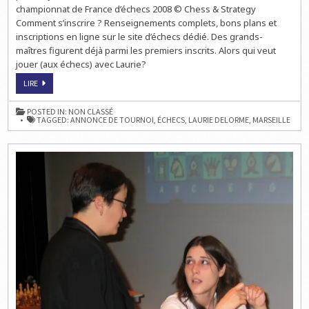
OCTOBRE
championnat de France d’échecs 2008 © Chess & Strategy
Comment s’inscrire ? Renseignements complets, bons plans et
inscriptions en ligne sur le site d’échecs dédié. Des grands-
maîtres figurent déjà parmi les premiers inscrits. Alors qui veut
jouer (aux échecs) avec Laurie?
1ER
LIRE
FESTIVAL
INTERNATIONAL
DE
POSTED IN:
NON CLASSÉ
MARSEILLE
TAGGED:
ANNONCE DE TOURNOI
,
ÉCHECS
,
LAURIE DELORME
,
MARSEILLE
LES
4
ET
5
OCTOBRE