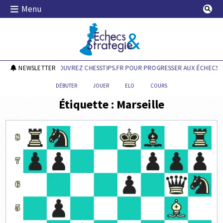
Skip
Menu
to
content
Echecs & Stratégie
NEWSLETTER
DÉCOUVREZ CHESSTIPS.FR POUR PROGRESSER AUX ÉCHECS !
DÉBUTER
JOUER
ELO
COURS
Étiquette :
Marseille