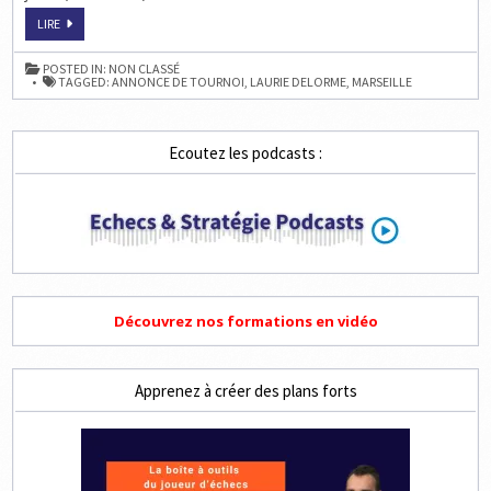
ANNONCE
LIRE
DE
TOURNOI:
1ER
POSTED IN:
NON CLASSÉ
FESTIVAL
TAGGED:
ANNONCE DE TOURNOI
,
LAURIE DELORME
,
MARSEILLE
INTERNATIONAL
D’ÉCHECS
DE
MARSEILLE
Ecoutez les podcasts :
Découvrez nos formations en vidéo
Apprenez à créer des plans forts