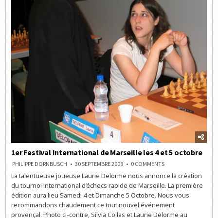
1er Festival International de Marseille les 4 et 5 octobre
ON
PHILIPPE DORNBUSCH
30 SEPTEMBRE 2008
0 COMMENTS
1ER
La talentueuse joueuse Laurie Delorme nous annonce la création
FESTIVAL
INTERNATIONAL
du tournoi international d’échecs rapide de Marseille. La première
DE
MARSEILLE
édition aura lieu Samedi 4 et Dimanche 5 Octobre. Nous vous
LES
recommandons chaudement ce tout nouvel événement
4
ET
provençal. Photo ci-contre, Silvia Collas et Laurie Delorme au
5