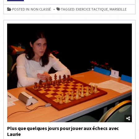
DE
PLUS
FRANCE
GRAND
POSTED IN:
NON CLASSÉ
TAGGED:
EXERCICE TACTIQUE
,
MARSEILLE
CLUB
DE
FRANCE
Plus que quelques jours pour jouer aux échecs avec
Laurie