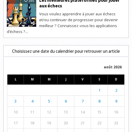
Les meilleures plateformes pour jouer
165
aux échecs
Vous voulez apprendre à jouer aux échecs
et/ou continuer de progresser pour devenir
meilleur ? Connaissez-vous les applications
d'échecs ?...
Choisissez une date du calendrier pour retrouver un article
août 2026
L
M
M
J
V
S
D
1
2
3
4
5
6
7
8
9
10
11
12
13
14
15
16
17
18
19
20
21
22
23