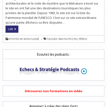
architecturales et le voile de mystère que la littérature a tissé sur
le site en ont fait une des destinations touristiques les plus
prisées de la planète. Depuis 1983, le site est sur la liste du
Patrimoine mondial de l’UNESCO. C’est sur ce site extraordinaire
qu’une partie d’échecs va être disputée…
DES
LIRE
ÉCHECS
AU
SOMMET
POSTED IN:
NON CLASSÉ
TAGGED:
MACHU PICCHU
,
PÉROU
DU
MACHU
PICCHU
Ecoutez les podcasts :
Découvrez nos formations en vidéo
Apprenez à créer des plans forts