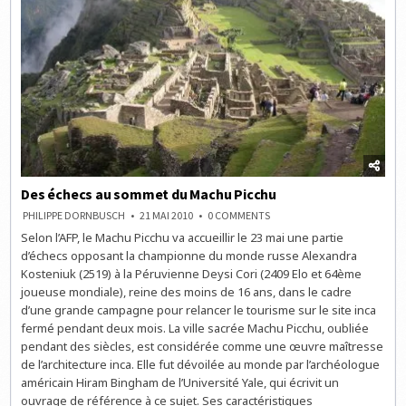
Des échecs au sommet du Machu Picchu
ON
PHILIPPE DORNBUSCH
21 MAI 2010
0 COMMENTS
DES
Selon l’AFP, le Machu Picchu va accueillir le 23 mai une partie
ÉCHECS
AU
d’échecs opposant la championne du monde russe Alexandra
SOMMET
DU
Kosteniuk (2519) à la Péruvienne Deysi Cori (2409 Elo et 64ème
MACHU
joueuse mondiale), reine des moins de 16 ans, dans le cadre
PICCHU
d’une grande campagne pour relancer le tourisme sur le site inca
fermé pendant deux mois. La ville sacrée Machu Picchu, oubliée
pendant des siècles, est considérée comme une œuvre maîtresse
de l’architecture inca. Elle fut dévoilée au monde par l’archéologue
américain Hiram Bingham de l’Université Yale, qui écrivit un
ouvrage de référence à ce sujet. Ses caractéristiques