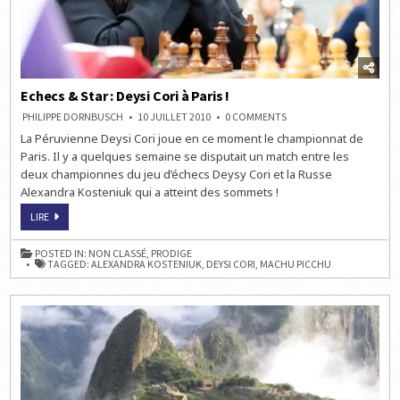
Echecs & Star : Deysi Cori à Paris !
ON
PHILIPPE DORNBUSCH
10 JUILLET 2010
0 COMMENTS
ECHECS
La Péruvienne Deysi Cori joue en ce moment le championnat de
&
STAR
Paris. Il y a quelques semaine se disputait un match entre les
:
DEYSI
deux championnes du jeu d’échecs Deysy Cori et la Russe
CORI
Alexandra Kosteniuk qui a atteint des sommets !
À
PARIS
!
ECHECS
LIRE
&
STAR
:
POSTED IN:
NON CLASSÉ
,
PRODIGE
DEYSI
TAGGED:
ALEXANDRA KOSTENIUK
,
DEYSI CORI
,
MACHU PICCHU
CORI
À
PARIS
!