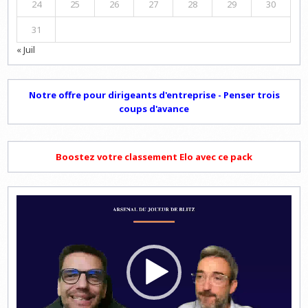
24
25
26
27
28
29
30
31
« Juil
Notre offre pour dirigeants d'entreprise - Penser trois
coups d'avance
Boostez votre classement Elo avec ce pack
Lecteur
vidéo