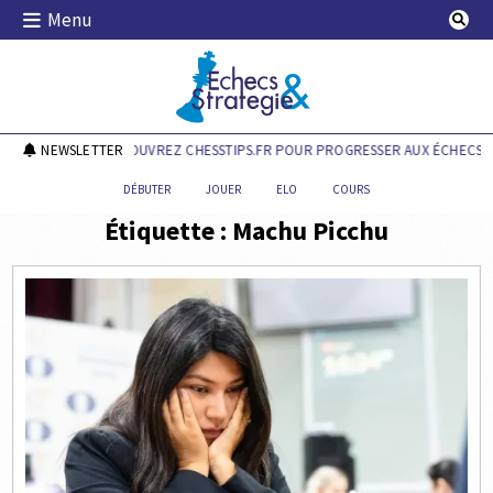
Skip
Menu
to
content
Echecs & Stratégie
NEWSLETTER
DÉCOUVREZ CHESSTIPS.FR POUR PROGRESSER AUX ÉCHECS !
DÉBUTER
JOUER
ELO
COURS
Étiquette :
Machu Picchu