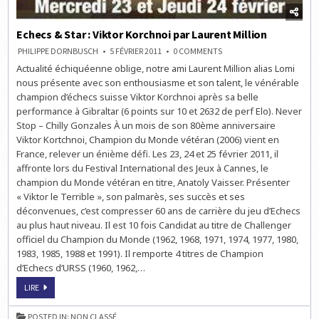
Echecs & Star : Viktor Korchnoi par Laurent Million
ON
PHILIPPE DORNBUSCH
5 FÉVRIER 2011
0 COMMENTS
ECHECS
Actualité échiquéenne oblige, notre ami Laurent Million alias Lomi
&
STAR
nous présente avec son enthousiasme et son talent, le vénérable
:
VIKTOR
champion d’échecs suisse Viktor Korchnoi après sa belle
KORCHNOI
performance à Gibraltar (6 points sur 10 et 2632 de perf Elo). Never
PAR
LAURENT
Stop – Chilly Gonzales À un mois de son 80ème anniversaire
MILLION
Viktor Kortchnoi, Champion du Monde vétéran (2006) vient en
France, relever un énième défi. Les 23, 24 et 25 février 2011, il
affronte lors du Festival International des Jeux à Cannes, le
champion du Monde vétéran en titre, Anatoly Vaisser. Présenter
« Viktor le Terrible », son palmarès, ses succès et ses
déconvenues, c’est compresser 60 ans de carrière du jeu d’Echecs
au plus haut niveau. Il est 10 fois Candidat au titre de Challenger
officiel du Champion du Monde (1962, 1968, 1971, 1974, 1977, 1980,
1983, 1985, 1988 et 1991). Il remporte 4 titres de Champion
d’Echecs d’URSS (1960, 1962,…
ECHECS
LIRE
&
STAR
:
POSTED IN:
NON CLASSÉ