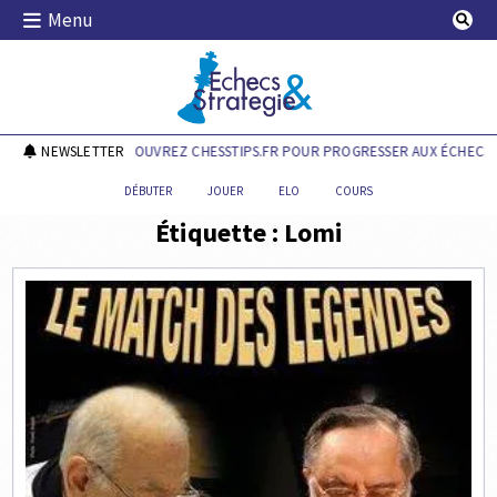
Skip
Menu
to
content
Echecs & Stratégie
NEWSLETTER
DÉCOUVREZ CHESSTIPS.FR POUR PROGRESSER AUX ÉCHECS !
DÉBUTER
JOUER
ELO
COURS
Étiquette :
Lomi