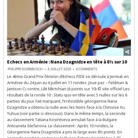
Echecs en Arménie : Nana Dzagnidze en tête à 8½ sur 10
ON
PHILIPPE DORNBUSCH
4 JUILLET 2010
0 COMMENTS
ECHECS
Le 4ème Grand Prix féminin d’échecs FIDE se déroule à Jermuk en
EN
ARMÉNIE
Arménie du 24 juin au 6 Juillet en 11 rondes. Joue pas – Feldman &
:
NANA
Jamison Ci-contre, Lilit Mkrtchian (6 points sur 10) © site officiel Les
DZAGNIDZE
résultats de la ronde 10 : Statu quo en tête avec 5 nulles sur les 6
EN
TÊTE
parties du jour. Fait marquant, l’irrésistible géorgienne Nana
À
8½
Dzagnidze a obtenu la nulle avec les Noirs face à la Chinoise Xu
SUR
Yuhua (voir partie ci-dessous). Dans le même temps, la seconde
10
au classement Tatiana Kosintseva annulait face à la Bulgare
Antoaneta Stefanova. Le classement : Après 10 rondes, la
Géorgienne Nana Dzagnidze a pris le large avec 8½ points. En