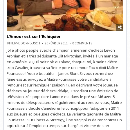
L’Amour est sur l’Echiquier
ON
PHILIPPE DORNBUSCH
20 FÉVRIER 2011
0 COMMENTS
L’AMOUR
Jolie photo people avec le champion arménien d’échecs Levon
EST
SUR
Aronian et la très séduisante Lilit Mkrtchian, invités à un mariage
L’ECHIQUIER
en Arménie. « Qu’il soit noir ou blanc, chaque Roi, à moins d’être
trop Cavalier, trouvera sa Reine pour un amour Fou » dixit Maître
Founiasse ! You’re beautiful – James Blunt Si vous recherchez
l’âme-sœur, envoyez à Maître Founiasse votre candidature à
l’Amour est sur l’échiquier (saison 1), en décrivant votre joueuse
d’échecs ou joueur d’échecs idéal(e). Parodiant une émission de
télévision très populaire L’amour est dans le pré sur M6 avec 5
millions de téléspectateurs régulièrement au rendez-vous, Maître
Founiasse a décidé d’améliorer le concept pour l’adapter en 2011
aux joueurs et joueuses d’échecs. La variante gagnante de Maître
Founiasse : Sur Chess & Strategy, il ne s’agit plus de rencontrer un
agriculteur à l’emploi du temps surchargé et victime de son