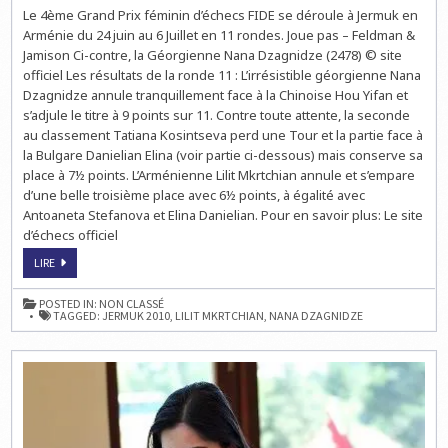
ECHECS
Le 4ème Grand Prix féminin d’échecs FIDE se déroule à Jermuk en
EN
ARMÉNIE
Arménie du 24 juin au 6 Juillet en 11 rondes. Joue pas – Feldman &
:
NANA
Jamison Ci-contre, la Géorgienne Nana Dzagnidze (2478) © site
DZAGNIDZE
officiel Les résultats de la ronde 11 : L’irrésistible géorgienne Nana
L’EMPORTE
AVEC
Dzagnidze annule tranquillement face à la Chinoise Hou Yifan et
9/11
s’adjule le titre à 9 points sur 11. Contre toute attente, la seconde
au classement Tatiana Kosintseva perd une Tour et la partie face à
la Bulgare Danielian Elina (voir partie ci-dessous) mais conserve sa
place à 7½ points. L’Arménienne Lilit Mkrtchian annule et s’empare
d’une belle troisième place avec 6½ points, à égalité avec
Antoaneta Stefanova et Elina Danielian. Pour en savoir plus: Le site
d’échecs officiel
ECHECS
LIRE
EN
ARMÉNIE
:
POSTED IN:
NON CLASSÉ
NANA
TAGGED:
JERMUK 2010
,
LILIT MKRTCHIAN
,
NANA DZAGNIDZE
DZAGNIDZE
L’EMPORTE
AVEC
9/11