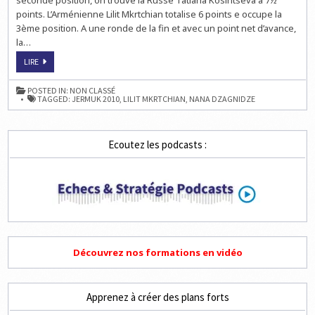
seconde position, on trouve la Russe Tatiana Kosintseva à 7½
points. L’Arménienne Lilit Mkrtchian totalise 6 points e occupe la
3ème position. A une ronde de la fin et avec un point net d’avance,
la…
ECHECS
LIRE
EN
ARMÉNIE
:
POSTED IN:
NON CLASSÉ
NANA
TAGGED:
JERMUK 2010
,
LILIT MKRTCHIAN
,
NANA DZAGNIDZE
DZAGNIDZE
EN
TÊTE
À
8½
Ecoutez les podcasts :
SUR
10
Découvrez nos formations en vidéo
Apprenez à créer des plans forts