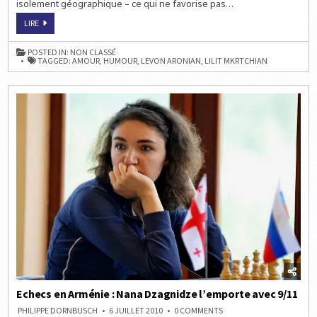
isolement géographique – ce qui ne favorise pas…
L’AMOUR
LIRE
EST
SUR
L’ECHIQUIER
POSTED IN:
NON CLASSÉ
TAGGED:
AMOUR
,
HUMOUR
,
LEVON ARONIAN
,
LILIT MKRTCHIAN
Echecs en Arménie : Nana Dzagnidze l’emporte avec 9/11
ON
PHILIPPE DORNBUSCH
6 JUILLET 2010
0 COMMENTS