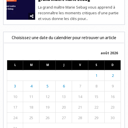
La grand maître Marie Sebag vous apprend à
reconnaître les moments critiques d'une partie
et vous donne les clés pour...
Choisissez une date du calendrier pour retrouver un article
août 2026
L
M
M
J
V
S
D
1
2
3
4
5
6
7
8
9
10
11
12
13
14
15
16
17
18
19
20
21
22
23
24
25
26
27
28
29
30