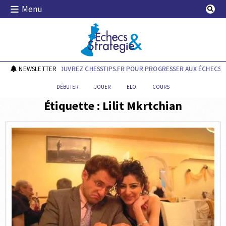
Skip
Menu
to
content
Echecs & Stratégie
NEWSLETTER
DÉCOUVREZ CHESSTIPS.FR POUR PROGRESSER AUX ÉCHECS !
DÉBUTER
JOUER
ELO
COURS
Étiquette :
Lilit Mkrtchian