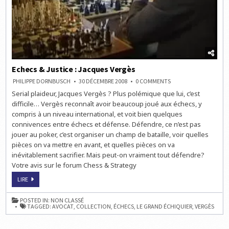
Echecs & Justice : Jacques Vergès
ON
PHILIPPE DORNBUSCH
30 DÉCEMBRE 2008
0 COMMENTS
ECHECS
Serial plaideur, Jacques Vergès ? Plus polémique que lui, c’est
&
JUSTICE
difficile… Vergès reconnaît avoir beaucoup joué aux échecs, y
:
JACQUES
compris à un niveau international, et voit bien quelques
VERGÈS
connivences entre échecs et défense. Défendre, ce n’est pas
jouer au poker, c’est organiser un champ de bataille, voir quelles
pièces on va mettre en avant, et quelles pièces on va
inévitablement sacrifier. Mais peut-on vraiment tout défendre?
Votre avis sur le forum Chess & Strategy
ECHECS
LIRE
&
JUSTICE
:
POSTED IN:
NON CLASSÉ
JACQUES
TAGGED:
AVOCAT
,
COLLECTION
,
ÉCHECS
,
LE GRAND ÉCHIQUIER
,
VERGÈS
VERGÈS