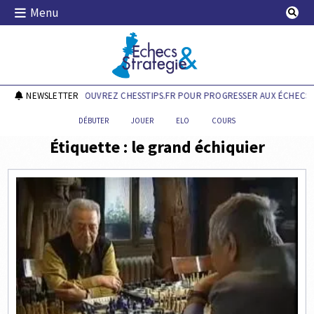
Skip
Menu
to
content
Echecs & Stratégie
NEWSLETTER
DÉCOUVREZ CHESSTIPS.FR POUR PROGRESSER AUX ÉCHECS !
DÉBUTER
JOUER
ELO
COURS
Étiquette :
le grand échiquier