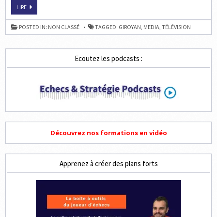
VITROLLES
LIRE
:
FRANCE
2
POSTED IN:
NON CLASSÉ
TAGGED:
GIROYAN
,
MEDIA
,
TÉLÉVISION
EST
VENUE
FILMER
GARY,
PRODIGE
Ecoutez les podcasts :
DES
ÉCHECS
Découvrez nos formations en vidéo
Apprenez à créer des plans forts