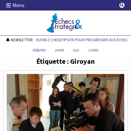
Skip
Menu
to
content
Echecs & Stratégie
NEWSLETTER
DÉCOUVREZ CHESSTIPS.FR POUR PROGRESSER AUX ÉCHECS !
DÉBUTER
JOUER
ELO
COURS
Étiquette :
Giroyan