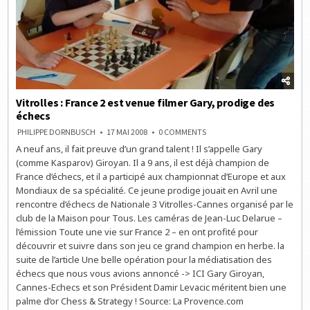
Vitrolles : France 2 est venue filmer Gary, prodige des
échecs
ON
PHILIPPE DORNBUSCH
17 MAI 2008
0 COMMENTS
VITROLLES
A neuf ans, il fait preuve d’un grand talent ! Il s’appelle Gary
:
FRANCE
(comme Kasparov) Giroyan. Il a 9 ans, il est déjà champion de
2
EST
France d’échecs, et il a participé aux championnat d’Europe et aux
VENUE
Mondiaux de sa spécialité. Ce jeune prodige jouait en Avril une
FILMER
GARY,
rencontre d’échecs de Nationale 3 Vitrolles-Cannes organisé par le
PRODIGE
DES
club de la Maison pour Tous. Les caméras de Jean-Luc Delarue –
ÉCHECS
l’émission Toute une vie sur France 2 – en ont profité pour
découvrir et suivre dans son jeu ce grand champion en herbe. la
suite de l’article Une belle opération pour la médiatisation des
échecs que nous vous avions annoncé -> ICI Gary Giroyan,
Cannes-Echecs et son Président Damir Levacic méritent bien une
palme d’or Chess & Strategy ! Source: La Provence.com