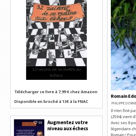
32 raisons de se mettre au
échecs
Télécharger ce livre à 7,99 € chez Amazon
Romain Edou
Disponible en broché à 13€ à la FNAC
PHILIPPE DOR
Il n’en finit
(2594) vient d
Augmentez votre
Avec ses 8 po
59
niveau aux échecs
légendaire ch
Romain ! Pour 