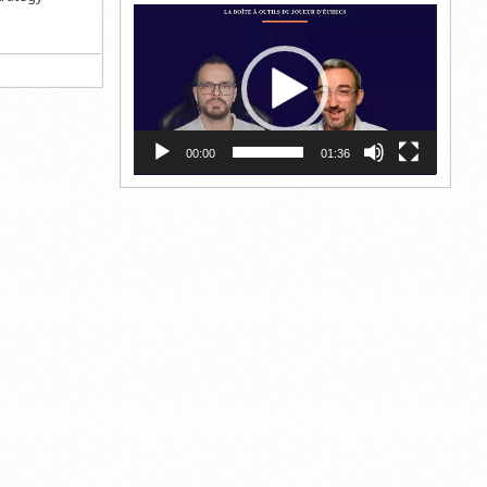
Lecteur
vidéo
00:00
01:36