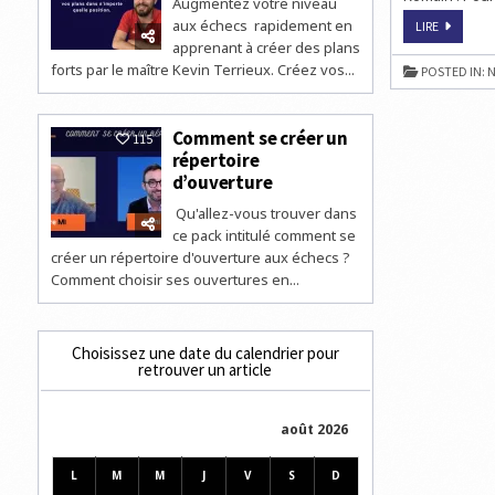
Augmentez votre niveau
aux échecs rapidement en
ROMAIN
LIRE
EDOUARD
apprenant à créer des plans
VICTORIE
À
forts par le maître Kevin Terrieux. Créez vos...
POSTED IN:
N
L’OPEN
D’ECHTE
(LUXEMB
Comment se créer un
115
répertoire
d’ouverture
Qu'allez-vous trouver dans
ce pack intitulé comment se
créer un répertoire d'ouverture aux échecs ?
Comment choisir ses ouvertures en...
Choisissez une date du calendrier pour
retrouver un article
août 2026
L
M
M
J
V
S
D