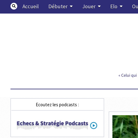
Skip
Accueil
Débuter
Jouer
Elo
Ou
to
content
Echecs & Stratégie
Ecoutez les podcasts :