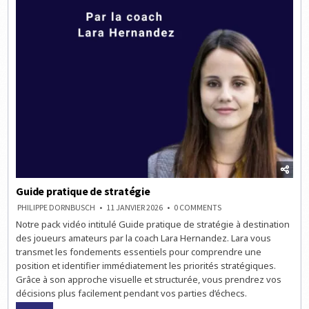
Guide pratique de stratégie
ON
PHILIPPE DORNBUSCH
11 JANVIER 2026
0 COMMENTS
GUIDE
Notre pack vidéo intitulé Guide pratique de stratégie à destination
PRATIQUE
DE
des joueurs amateurs par la coach Lara Hernandez. Lara vous
STRATÉGIE
transmet les fondements essentiels pour comprendre une
position et identifier immédiatement les priorités stratégiques.
Grâce à son approche visuelle et structurée, vous prendrez vos
décisions plus facilement pendant vos parties d’échecs.