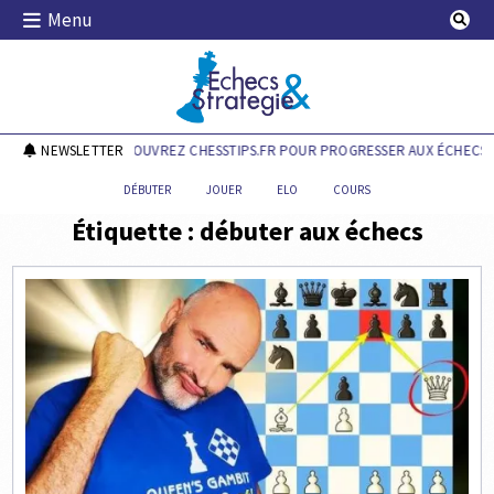
Skip
Menu
to
content
Echecs & Stratégie
NEWSLETTER
DÉCOUVREZ CHESSTIPS.FR POUR PROGRESSER AUX ÉCHECS !
DÉBUTER
JOUER
ELO
COURS
Étiquette :
débuter aux échecs