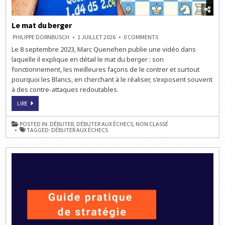
Le mat du berger
ON
PHILIPPE DORNBUSCH
1 JUILLET 2026
0 COMMENTS
LE
Le 8 septembre 2023, Marc Quenehen publie une vidéo dans
MAT
DU
laquelle il explique en détail le mat du berger : son
BERGER
fonctionnement, les meilleures façons de le contrer et surtout
pourquoi les Blancs, en cherchant à le réaliser, s’exposent souvent
à des contre-attaques redoutables.
LE
LIRE
MAT
DU
BERGER
POSTED IN:
DÉBUTER
,
DÉBUTER AUX ÉCHECS
,
NON CLASSÉ
TAGGED:
DÉBUTER AUX ÉCHECS