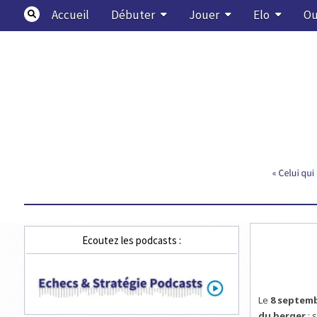
Skip
Accueil
Débuter
Jouer
Elo
Ou
to
content
Echecs & Stratégie
Ecoutez les podcasts :
Le
8 septemb
du berger
: 