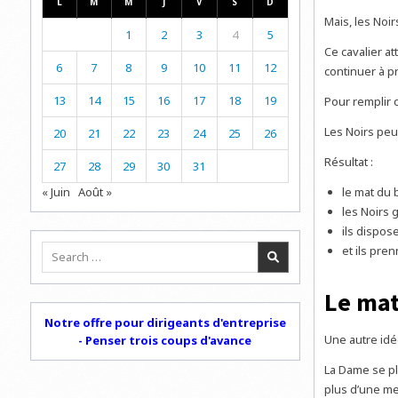
L
M
M
J
V
S
D
Mais, les Noi
1
2
3
4
5
Ce cavalier at
6
7
8
9
10
11
12
continuer à p
13
14
15
16
17
18
19
Pour remplir
Les Noirs peu
20
21
22
23
24
25
26
Résultat :
27
28
29
30
31
« Juin
Août »
le mat du 
les Noirs 
ils dispos
Search
et ils pren
for:
Le mat
Notre offre pour dirigeants d'entreprise
Une autre idé
- Penser trois coups d'avance
La Dame se pl
plus d’une me