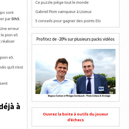
Ce puzzle piège tout le monde
Gabriel Flom vainqueur à Lisieux
ups sont
cer par
Dh5
.
5 conseils pour gagner des points Elo
 Une erreur
le pion e5
Profitez de -20% sur plusieurs packs vidéos
 réaliser
pion e5.
dis qu’il n’est
ésent
déjà à
Ouvrez la boite à outils du joueur
d'échecs