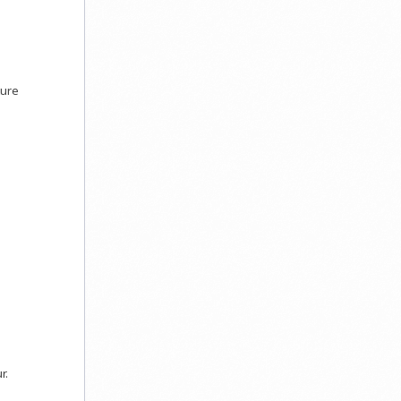
ture
r.