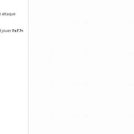
ui attaque
d jouer
Fxf7+
.