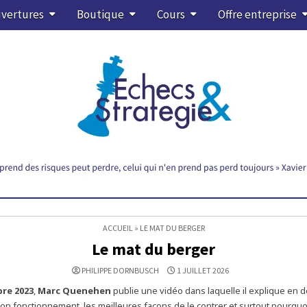
vertures
Boutique
Cours
Offre entreprise
ACCUEIL
»
LE MAT DU BERGER
Le mat du berger
PHILIPPE DORNBUSCH
1 JUILLET 2026
re 2023
,
Marc Quenehen
publie une vidéo dans laquelle il explique en dé
son fonctionnement, les meilleures façons de le contrer et surtout pourquoi