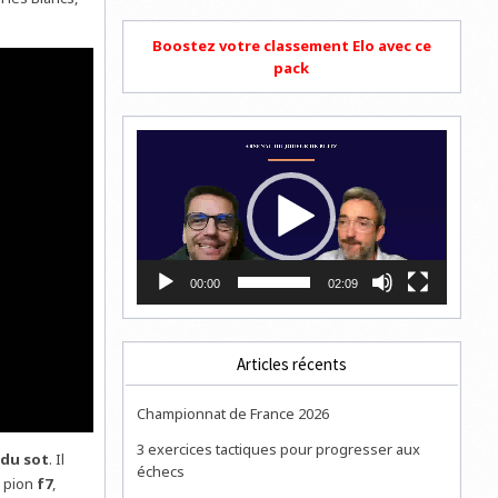
Boostez votre classement Elo avec ce
pack
Lecteur
vidéo
00:00
02:09
Articles récents
Championnat de France 2026
3 exercices tactiques pour progresser aux
du sot
. Il
échecs
u pion
f7
,