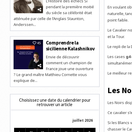
L'Histoire des échecs Si
pendant la première moitié
En voulant obt
du siècle sa célébrité était
naturelle, tan
atténuée par celle de l’Anglais Staunton,
point faible.
Anderssen...
Le Cavalier n
et la Tour.
Comprendre la
45
Le repli de la
sicilienne Kalashnikov
Les cases
g4
Envie de découvrir
comment un champion de
simultanément
France joue une ouverture
Le meilleur r
? Le grand maître Matthieu Cornette vous
explique de...
Les No
Choisissez une date du calendrier pour
Les Noirs disp
retrouver un article
Ce cavalier s
juillet 2026
Si les Blancs
chasser le Ca