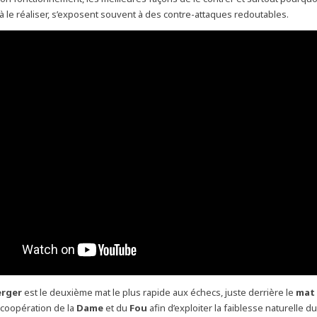
à le réaliser, s’exposent souvent à des contre-attaques redoutables.
erger
est le deuxième mat le plus rapide aux échecs, juste derrière le
mat 
 coopération de la
Dame
et du
Fou
afin d’exploiter la faiblesse naturelle d