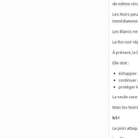
de même récu
Les Noirs peu
immédiatemen
Les Blancs ne
Le Roi noir r
À présent, la
Elle doit :
échapper à
continuer 
protéger l
La seule case 
Mais les Noir
b5 !
Le pion attaq