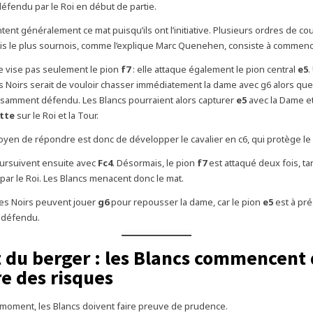
fendu par le Roi en début de partie.
tent généralement ce mat puisqu’ils ont l’initiative. Plusieurs ordres de co
is le plus sournois, comme l’explique Marc Quenehen, consiste à commen
 vise pas seulement le pion
f7
: elle attaque également le pion central
e5
.
 Noirs serait de vouloir chasser immédiatement la dame avec g6 alors que 
fisamment défendu. Les Blancs pourraient alors capturer
e5
avec la Dame et
tte
sur le Roi et la Tour.
oyen de répondre est donc de développer le cavalier en c6, qui protège le 
ursuivent ensuite avec
Fc4
. Désormais, le pion
f7
est attaqué deux fois, tan
ar le Roi. Les Blancs menacent donc le mat.
 les Noirs peuvent jouer
g6
pour repousser la dame, car le pion
e5
est à pr
 défendu.
 du berger : les Blancs commencent 
e des risques
e moment, les Blancs doivent faire preuve de prudence.