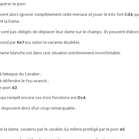
pérer le pion.
vent alors ignorer complètement cette menace et jouer le très fort
Cd4
, q
t la Dame.
 sont pas obligés de déplacer leur dame sur le champs. Ils peuvent d’abor
épond par
Re7
(ou selon la variante étudiée).
 Dame blanche est dans une situation extrêmement inconfortable.
 l’attaque du Cavalier ;
à défendre le Fou avancé ;
e pion
d2
.
qui remplit encore ces trois fonctions est
Dc4
.
s disposent alors d’un coup remarquable :
ue la dame, soutenu par le cavalier, lui-même protégé par le pion
e5
.