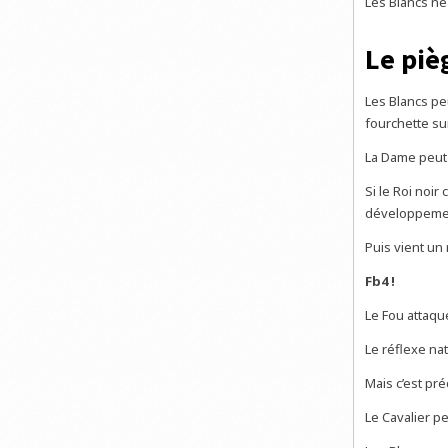
Les Blancs n
Le piè
Les Blancs peu
fourchette s
La Dame peut
Si le Roi noir
développemen
Puis vient un
Fb4 !
Le Fou attaque
Le réflexe na
Mais c’est pr
Le Cavalier p