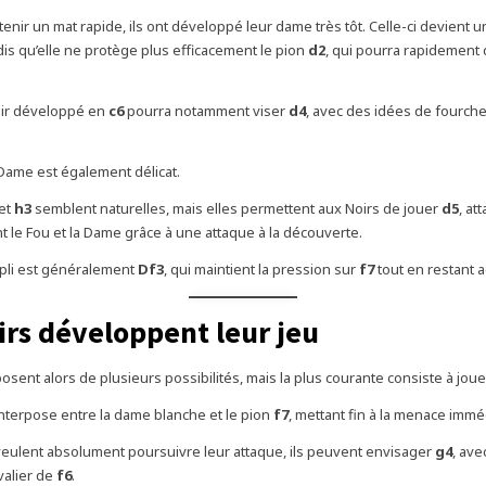
enir un mat rapide, ils ont développé leur dame très tôt. Celle-ci devient u
dis qu’elle ne protège plus efficacement le pion
d2
, qui pourra rapidement
oir développé en
c6
pourra notamment viser
d4
, avec des idées de fourchet
 Dame est également délicat.
et
h3
semblent naturelles, mais elles permettent aux Noirs de jouer
d5
, at
 le Fou et la Dame grâce à une attaque à la découverte.
epli est généralement
Df3
, qui maintient la pression sur
f7
tout en restant a
irs développent leur jeu
osent alors de plusieurs possibilités, mais la plus courante consiste à jou
’interpose entre la dame blanche et le pion
f7
, mettant fin à la menace immé
 veulent absolument poursuivre leur attaque, ils peuvent envisager
g4
, ave
valier de
f6
.