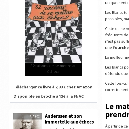
uniquement dé
Les Blancs ten
possibles, ma
Cette dame ne
fréquente des
n’est pas suf
une
fourche
Le meilleur m
32 raisons de se mettre au
Les Blancs po
échecs
défendu que p
Cette fois-ci,
Télécharger ce livre à 7,99 € chez Amazon
correctement
Disponible en broché à 13€ à la FNAC
Le mat
prendr
Anderssen et son
202
immortelle aux échecs
À partir de c