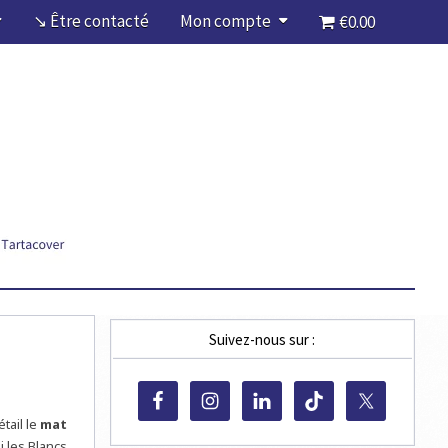
↘ Être contacté
Mon compte
€0.00
Suivez-nous sur :
tail le
mat
 les Blancs,