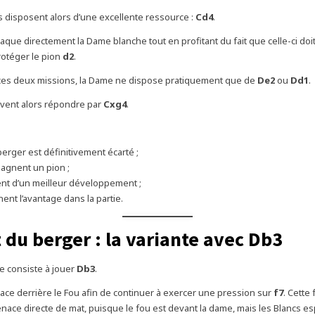
rs disposent alors d’une excellente ressource :
Cd4
.
taque directement la Dame blanche tout en profitant du fait que celle-ci doit
rotéger le pion
d2
.
 ces deux missions, la Dame ne dispose pratiquement que de
De2
ou
Dd1
.
vent alors répondre par
Cxg4
.
berger est définitivement écarté ;
gagnent un pion ;
ent d’un meilleur développement ;
nent l’avantage dans la partie.
 du berger : la variante avec Db3
e consiste à jouer
Db3
.
ace derrière le Fou afin de continuer à exercer une pression sur
f7
. Cette f
nace directe de mat, puisque le fou est devant la dame, mais les Blancs es