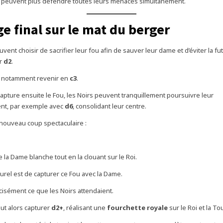
e peuvent plus défendre toutes leurs menaces simultanément.
ge final sur le mat du berger
vent choisir de sacrifier leur fou afin de sauver leur dame et d’éviter la fu
ur
d2
.
 notamment revenir en
c3
.
 capture ensuite le Fou, les Noirs peuvent tranquillement poursuivre leur
t, par exemple avec
d6
, consolidant leur centre.
 nouveau coup spectaculaire :
 la Dame blanche tout en la clouant sur le Roi.
turel est de capturer ce Fou avec la Dame.
écisément ce que les Noirs attendaient.
eut alors capturer
d2+
, réalisant une
fourchette royale
sur le Roi et la Tou