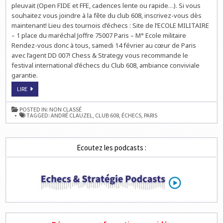
pleuvait (Open FIDE et FFE, cadences lente ou rapide…). Si vous
souhaitez vous joindre à la fête du club 608, inscrivez-vous dès
maintenant! Lieu des tournois d’échecs : Site de l’ECOLE MILITAIRE
– 1 place du maréchal Joffre 75007 Paris – M° Ecole militaire
Rendez-vous donc à tous, samedi 14 février au cœur de Paris
avec l’agent DD 007! Chess & Strategy vous recommande le
festival international d’échecs du Club 608, ambiance conviviale
garantie.
LE
LIRE
FESTIVAL
DU
CLUB
POSTED IN:
NON CLASSÉ
D’ÉCHECS
TAGGED:
ANDRÉ CLAUZEL
,
CLUB 608
,
ÉCHECS
,
PARIS
608
À
PARIS
Ecoutez les podcasts :