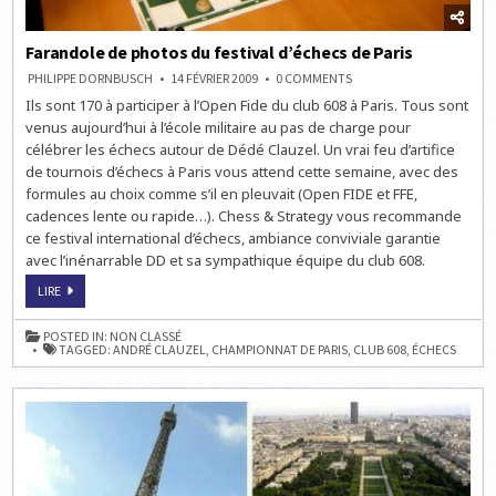
Farandole de photos du festival d’échecs de Paris
ON
PHILIPPE DORNBUSCH
14 FÉVRIER 2009
0 COMMENTS
FARANDOLE
Ils sont 170 à participer à l’Open Fide du club 608 à Paris. Tous sont
DE
PHOTOS
venus aujourd’hui à l’école militaire au pas de charge pour
DU
FESTIVAL
célébrer les échecs autour de Dédé Clauzel. Un vrai feu d’artifice
D’ÉCHECS
de tournois d’échecs à Paris vous attend cette semaine, avec des
DE
PARIS
formules au choix comme s’il en pleuvait (Open FIDE et FFE,
cadences lente ou rapide…). Chess & Strategy vous recommande
ce festival international d’échecs, ambiance conviviale garantie
avec l’inénarrable DD et sa sympathique équipe du club 608.
FARANDOLE
LIRE
DE
PHOTOS
DU
POSTED IN:
NON CLASSÉ
FESTIVAL
TAGGED:
ANDRÉ CLAUZEL
,
CHAMPIONNAT DE PARIS
,
CLUB 608
,
ÉCHECS
D’ÉCHECS
DE
PARIS