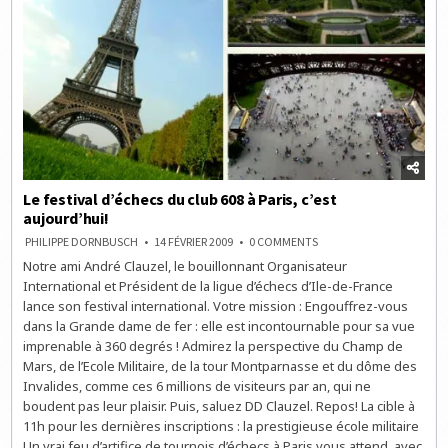
Le festival d’échecs du club 608 à Paris, c’est
aujourd’hui!
ON
PHILIPPE DORNBUSCH
14 FÉVRIER 2009
0 COMMENTS
LE
Notre ami André Clauzel, le bouillonnant Organisateur
FESTIVAL
D’ÉCHECS
International et Président de la ligue d’échecs d’Ile-de-France
DU
CLUB
lance son festival international. Votre mission : Engouffrez-vous
608
dans la Grande dame de fer : elle est incontournable pour sa vue
À
PARIS,
imprenable à 360 degrés ! Admirez la perspective du Champ de
C’EST
AUJOURD’HUI!
Mars, de l’Ecole Militaire, de la tour Montparnasse et du dôme des
Invalides, comme ces 6 millions de visiteurs par an, qui ne
boudent pas leur plaisir. Puis, saluez DD Clauzel. Repos! La cible à
11h pour les dernières inscriptions : la prestigieuse école militaire
Un vrai feu d’artifice de tournois d’échecs à Paris vous attend, avec