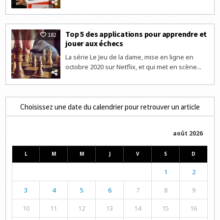
Top 5 des applications pour apprendre et
182
jouer aux échecs
La série Le Jeu de la dame, mise en ligne en
octobre 2020 sur Netflix, et qui met en scène...
Choisissez une date du calendrier pour retrouver un article
août 2026
L
M
M
J
V
S
D
1
2
3
4
5
6
7
8
9
10
11
12
13
14
15
16