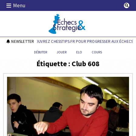
Skip
Menu
to
content
Echecs & Stratégie
NEWSLETTER
DÉCOUVREZ CHESSTIPS.FR POUR PROGRESSER AUX ÉCHECS !
DÉBUTER
JOUER
ELO
COURS
Étiquette :
Club 608