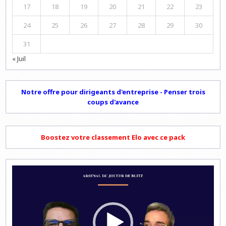
17
18
19
20
21
22
23
24
25
26
27
28
29
30
31
« Juil
Notre offre pour dirigeants d'entreprise - Penser trois
coups d'avance
Boostez votre classement Elo avec ce pack
Lecteur
vidéo