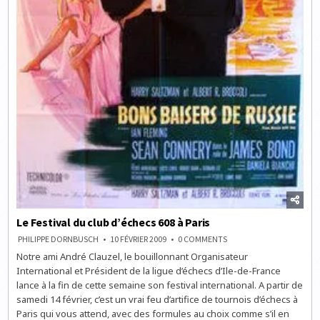
Le Festival du club d’échecs 608 à Paris
ON
PHILIPPE DORNBUSCH
10 FÉVRIER 2009
0 COMMENTS
LE
Notre ami André Clauzel, le bouillonnant Organisateur
FESTIVAL
DU
International et Président de la ligue d’échecs d’Ile-de-France
CLUB
D’ÉCHECS
lance à la fin de cette semaine son festival international. A partir de
608
samedi 14 février, c’est un vrai feu d’artifice de tournois d’échecs à
À
PARIS
Paris qui vous attend, avec des formules au choix comme s’il en