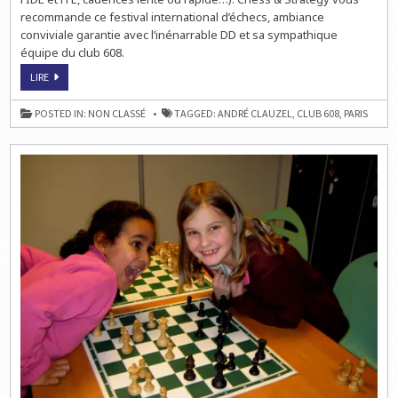
recommande ce festival international d’échecs, ambiance
conviviale garantie avec l’inénarrable DD et sa sympathique
équipe du club 608.
NOUVELLE
LIRE
FARANDOLE
DE
PHOTOS
POSTED IN:
NON CLASSÉ
TAGGED:
ANDRÉ CLAUZEL
,
CLUB 608
,
PARIS
DU
FESTIVAL
D’ÉCHECS
DE
PARIS