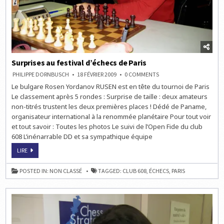
Surprises au festival d’échecs de Paris
ON
PHILIPPE DORNBUSCH
18 FÉVRIER 2009
0 COMMENTS
SURPRISES
Le bulgare Rosen Yordanov RUSEN est en tête du tournoi de Paris
AU
FESTIVAL
Le classement après 5 rondes : Surprise de taille : deux amateurs
D’ÉCHECS
DE
non-titrés trustent les deux premières places ! Dédé de Paname,
PARIS
organisateur international à la renommée planétaire Pour tout voir
et tout savoir : Toutes les photos Le suivi de l’Open Fide du club
608 L’inénarrable DD et sa sympathique équipe
SURPRISES
LIRE
AU
FESTIVAL
D’ÉCHECS
POSTED IN:
NON CLASSÉ
TAGGED:
CLUB 608
,
ÉCHECS
,
PARIS
DE
PARIS