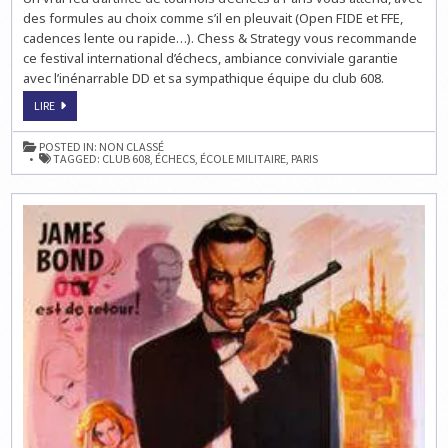
des formules au choix comme s’il en pleuvait (Open FIDE et FFE,
cadences lente ou rapide…). Chess & Strategy vous recommande
ce festival international d’échecs, ambiance conviviale garantie
avec l’inénarrable DD et sa sympathique équipe du club 608.
LE
LIRE
FESTIVAL
D’ÉCHECS
DU
POSTED IN:
NON CLASSÉ
CLUB
TAGGED:
CLUB 608
,
ÉCHECS
,
ÉCOLE MILITAIRE
,
PARIS
608
À
PARIS,
C’EST
AUJOURD’HUI!