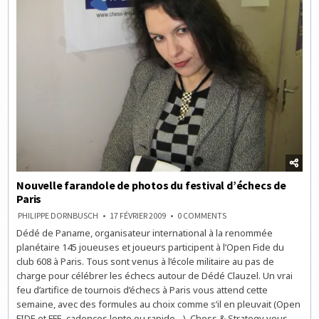
Nouvelle farandole de photos du festival d’échecs de
Paris
ON
PHILIPPE DORNBUSCH
17 FÉVRIER 2009
0 COMMENTS
NOUVELLE
Dédé de Paname, organisateur international à la renommée
FARANDOLE
DE
planétaire 145 joueuses et joueurs participent à l’Open Fide du
PHOTOS
DU
club 608 à Paris. Tous sont venus à l’école militaire au pas de
FESTIVAL
charge pour célébrer les échecs autour de Dédé Clauzel. Un vrai
D’ÉCHECS
DE
feu d’artifice de tournois d’échecs à Paris vous attend cette
PARIS
semaine, avec des formules au choix comme s’il en pleuvait (Open
FIDE et FFE, cadences lente ou rapide…). Chess & Strategy vous