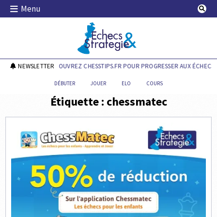
Skip
Menu
to
content
Echecs & Stratégie
NEWSLETTER
DÉCOUVREZ CHESSTIPS.FR POUR PROGRESSER AUX ÉCHECS !
DÉBUTER
JOUER
ELO
COURS
Étiquette :
chessmatec