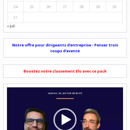
24
25
26
27
28
29
30
31
« Juil
Notre offre pour dirigeants d'entreprise - Penser trois
coups d'avance
Boostez votre classement Elo avec ce pack
Lecteur
vidéo