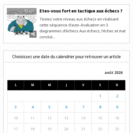
Etes-vous fort en tactique aux échecs ?
177
Testez votre niveau aux échecs en réalisant
cette séquence d'auto-évaluation en 3
diagrammes d'échecs Aux échecs, l'échec et mat
conclut...
Choisissez une date du calendrier pour retrouver un article
août 2026
L
M
M
J
V
S
D
1
2
3
4
5
6
7
8
9
10
11
12
13
14
15
16
17
18
19
20
21
22
23