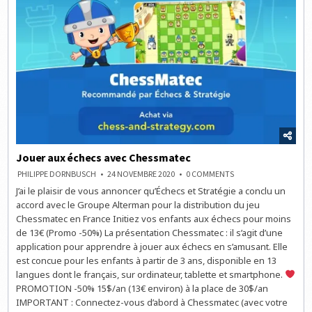
Jouer aux échecs avec Chessmatec
ON
PHILIPPE DORNBUSCH
24 NOVEMBRE 2020
0 COMMENTS
JOUER
J’ai le plaisir de vous annoncer qu’Échecs et Stratégie a conclu un
AUX
ÉCHECS
accord avec le Groupe Alterman pour la distribution du jeu
AVEC
CHESSMATEC
Chessmatec en France Initiez vos enfants aux échecs pour moins
de 13€ (Promo -50%) La présentation Chessmatec : il s’agit d’une
application pour apprendre à jouer aux échecs en s’amusant. Elle
est concue pour les enfants à partir de 3 ans, disponible en 13
langues dont le français, sur ordinateur, tablette et smartphone.
PROMOTION -50% 15$/an (13€ environ) à la place de 30$/an
IMPORTANT : Connectez-vous d’abord à Chessmatec (avec votre