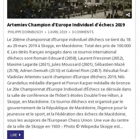
Artemiev Champion d’Europe Individuel d’échecs 2019
ON
PHILIPPE DORNBUSCH
1 AVRIL 2019
0 COMMENTS
ARTEMIEV
Le 20ème championnat d’Europe individuel d’échecs se tient du 18
CHAMPION
D’EUROPE
au 29 mars 2019 à Skopje, en Macédoine. Total des prix de 100.000
INDIVIDUEL
D’ÉCHECS
€. Les titrés français engagés dans ce tournoi international
2019
d’échecs sont Romain Edouard (2658), Laurent Fressinet (2652),
Maxime Lagarde (2631), Jules Moussard (2601), Sébastien Mazé
(2578), Adrien Demuth (2510) et Gabriel Flom (2457). Résultat final :
Vladislav Artemiev sacré champion d’Europe d’échecs 2019, Nils
Grandelius médaille d’argent et Piorun Kacper médaille de bronze.
Le 20e Championnat d’Europe Individuel d’Échecs se déroule dans
la salle de conférence de l’hôtel 5 étoiles DoubleTree Hilton, à
Skopje, en Macédoine. Ce tournoi d’échecs est organisé par le
gouvernement de la République de Macédoine, l’Agence pour la
jeunesse et le sport, et la Fédération des échecs de Macédoine,
sous les auspices de l’European Chess Union. Une vue du centre
de la ville de Skopje en 1930 – Photo © Wikipedia Skopje est…
ARTEMIEV
LIRE
CHAMPION