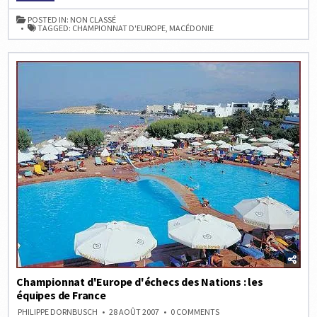
D’EUROPE
INDIVIDUEL
POSTED IN:
NON CLASSÉ
D’ÉCHECS
TAGGED:
CHAMPIONNAT D'EUROPE
,
MACÉDONIE
2019
Championnat d'Europe d'échecs des Nations : les
équipes de France
ON
PHILIPPE DORNBUSCH
28 AOÛT 2007
0 COMMENTS