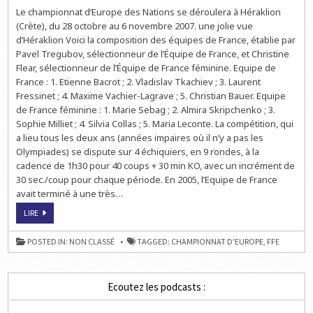
CHAMPIONNAT
Le championnat d’Europe des Nations se déroulera à Héraklion
D'EUROPE
D'ÉCHECS
(Crète), du 28 octobre au 6 novembre 2007. une jolie vue
DES
NATIONS
d’Héraklion Voici la composition des équipes de France, établie par
:
Pavel Tregubov, sélectionneur de l’Équipe de France, et Christine
LES
ÉQUIPES
Flear, sélectionneur de l’Équipe de France féminine. Equipe de
DE
FRANCE
France : 1. Etienne Bacrot ; 2. Vladislav Tkachiev ; 3. Laurent
Fressinet ; 4. Maxime Vachier-Lagrave ; 5. Christian Bauer. Equipe
de France féminine : 1. Marie Sebag ; 2. Almira Skripchenko ; 3.
Sophie Milliet ; 4. Silvia Collas ; 5. Maria Leconte. La compétition, qui
a lieu tous les deux ans (années impaires où il n’y a pas les
Olympiades) se dispute sur 4 échiquiers, en 9 rondes, à la
cadence de 1h30 pour 40 coups + 30 min KO, avec un incrément de
30 sec./coup pour chaque période. En 2005, l’Equipe de France
avait terminé à une très…
CHAMPIONNAT
LIRE
D'EUROPE
D'ÉCHECS
DES
POSTED IN:
NON CLASSÉ
TAGGED:
CHAMPIONNAT D'EUROPE
,
FFE
NATIONS
:
LES
ÉQUIPES
DE
Ecoutez les podcasts :
FRANCE