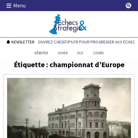
Skip
Menu
to
content
Echecs & Stratégie
NEWSLETTER
DÉCOUVREZ CHESSTIPS.FR POUR PROGRESSER AUX ÉCHECS !
DÉBUTER
JOUER
ELO
COURS
Étiquette :
championnat d’Europe