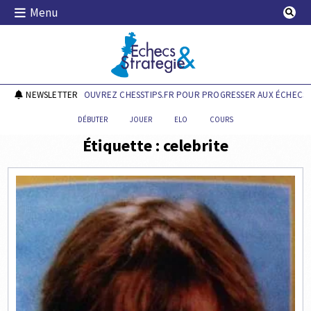
Skip
Menu
to
content
Echecs & Stratégie
NEWSLETTER
DÉCOUVREZ CHESSTIPS.FR POUR PROGRESSER AUX ÉCHECS !
DÉBUTER
JOUER
ELO
COURS
Étiquette :
celebrite