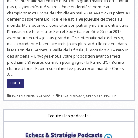
maître international féminin (GMF) puis grand maître international
(GMI), ayant effectué sa troisième et dernière norme au
championnat d’Europe de Plovdiv en mai 2008. Avec 2521 points au
dernier classement Elo Fide, elle est la 9e joueuse d’échecs au
monde. Mais pourriez-vous citer son patronyme ? Elle entre dans
l’émission de télé-réalité Secret Story (saison 6) le 25 mai 2012
avec pour secret « je suis grand maître international d’échecs »,
mais abandonne l’aventure trois jours plus tard. Elle revient dans
la Maison des Secrets la veille de la finale, à l’occasion du « retour
des anciens ». Envoyez-nous votre proposition avant Samedi
prochain à 8 heures du matin pour gagner la Palme d’Or. Bonne
chance à tous ! Et bien sûr, n’hésitez pas à recommander Chess
&…
SECRET
LIRE
STORY
SUR
LES
POSTED IN:
NON CLASSÉ
TAGGED:
BUZZ
,
CELEBRITE
,
PEOPLE
ÉCHECS
Ecoutez les podcasts :