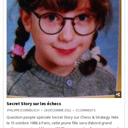
Secret Story sur les échecs
ON
PHILIPPE DORNBUSCH
28 DÉCEMBRE 2012
0 COMMENTS
SECRET
Question people spéciale Secret Story sur Chess & Strategy. Née
STORY
SUR
le 15 octobre 1986 à Paris, cette jeune fille sera d’abord grand
LES
ÉCHECS