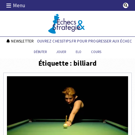
Skip
Menu
to
content
Echecs & Stratégie
NEWSLETTER
DÉCOUVREZ CHESSTIPS.FR POUR PROGRESSER AUX ÉCHECS !
DÉBUTER
JOUER
ELO
COURS
Étiquette :
billiard