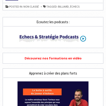
GÉORGIE
:
POSTED IN:
NON CLASSÉ
TAGGED:
BILLIARD
,
ÉCHECS
DU
BILLIARD
RONDE
8
Ecoutez les podcasts :
Découvrez nos formations en vidéo
Apprenez à créer des plans forts