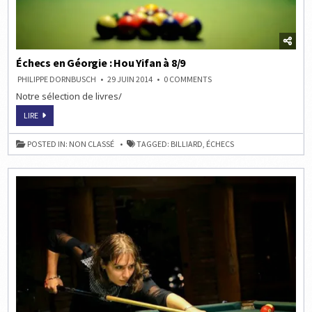
Échecs en Géorgie : Hou Yifan à 8/9
ON
PHILIPPE DORNBUSCH
29 JUIN 2014
0 COMMENTS
ÉCHECS
Notre sélection de livres/
EN
GÉORGIE
:
ÉCHECS
LIRE
HOU
EN
YIFAN
GÉORGIE
À
:
POSTED IN:
NON CLASSÉ
TAGGED:
BILLIARD
,
ÉCHECS
8/9
HOU
YIFAN
À
8/9