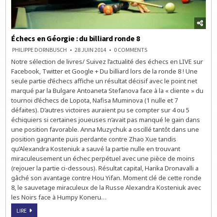
Échecs en Géorgie : du billiard ronde 8
ON
PHILIPPE DORNBUSCH
28 JUIN 2014
0 COMMENTS
ÉCHECS
Notre sélection de livres/ Suivez l’actualité des échecs en LIVE sur
EN
GÉORGIE
Facebook, Twitter et Google + Du billiard lors de la ronde 8 ! Une
:
DU
seule partie d’échecs affiche un résultat décisif avec le point net
BILLIARD
marqué par la Bulgare Antoaneta Stefanova face à la « cliente » du
RONDE
8
tournoi d’échecs de Lopota, Nafisa Muminova (1 nulle et 7
défaites). D’autres victoires auraient pu se compter sur 4 ou 5
échiquiers si certaines joueuses n’avait pas manqué le gain dans
une position favorable. Anna Muzychuk a oscillé tantôt dans une
position gagnante puis perdante contre Zhao Xue tandis
qu’Alexandra Kosteniuk a sauvé la partie nulle en trouvant
miraculeusement un échec perpétuel avec une pièce de moins
(rejouer la partie ci-dessous). Résultat capital, Harika Dronavalli a
gâché son avantage contre Hou Yifan. Moment clé de cette ronde
8, le sauvetage miraculeux de la Russe Alexandra Kosteniuk avec
les Noirs face à Humpy Koneru…
ÉCHECS
LIRE
EN