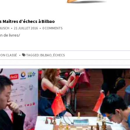
es Maîtres d’échecs à Bilbao
ON
NBUSCH
21 JUILLET 2016
0 COMMENTS
LA
n de livres/
FINALE
DES
MAÎTRES
D’ÉCHECS
À
BILBAO
ON CLASSÉ
TAGGED:
BILBAO
,
ÉCHECS