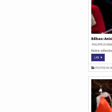
Bilbao: Anis
PHILIPPE DOR
Notre sélectio
BILBAO:
LIRE
ANISH
GIRI
BATTU
POSTED IN:
N
PAR
WEI
YI
RONDE
6