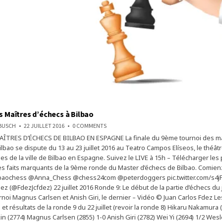
es Maîtres d’échecs à Bilbao
ON
NBUSCH
22 JUILLET 2016
0 COMMENTS
LA
AÎTRES D’ÉCHECS DE BILBAO EN ESPAGNE La finale du 9ème tournoi des ma
FINALE
DES
lbao se dispute du 13 au 23 juillet 2016 au Teatro Campos Elíseos, le théât
MAÎTRES
D’ÉCHECS
s de la ville de Bilbao en Espagne. Suivez le LIVE à 15h – Télécharger les 
À
s faits marquants de la 9ème ronde du Master d’échecs de Bilbao. Comien
BILBAO
lbaochess @Anna_Chess @chess24com @peterdoggers pic.twitter.com/s4
ez (@FdezJcfdez) 22 juillet 2016 Ronde 9: Le début de la partie d’échecs du 
rnoi Magnus Carlsen et Anish Giri, le dernier – Vidéo © Juan Carlos Fdez Le
t résultats de la ronde 9 du 22 juillet (revoir la ronde 8) Hikaru Nakamura 
in (2774) Magnus Carlsen (2855) 1-0 Anish Giri (2782) Wei Yi (2694) 1/2 Wesl