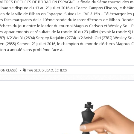
AÎTRES D’ÉCHECS DE BILBAO EN ESPAGNE La finale du 9ème tournoi des ma
CARLSEN
REMPORTE
lbao se dispute du 13 au 23 juillet 2016 au Teatro Campos Elíseos, le théât
LA
FINALE
s de la ville de Bilbao en Espagne. Suivez le LIVE à 15h – Télécharger les 
DES
s faits marquants de la 10ème ronde du Master d’échecs de Bilbao. Ronde 
MAÎTRES
À
d’échecs du jour entre le leader du tournoi Magnus Carlsen et Wesley So – 
BILBAO
s appariements et résultats de la ronde 10 du 23 juillet (revoir la ronde 9) 
) 1/2 Wei Yi (2694) Sergey Karjakin (2774) 1/2 Anish Giri (2782) Wesley So 
n (2855) Samedi 23 juillet 2016, le champion du monde d’échecs Magnus C
tion a annulé sans problème face à…
E
ON CLASSÉ
TAGGED:
BILBAO
,
ÉCHECS