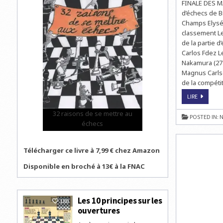
FINALE DES M
d’échecs de Bi
Champs Elysée
classement Le
de la partie 
Carlos Fdez Le
Nakamura (2787
Magnus Carlse
de la compéti
MAGNUS
LIRE
CARLSEN
REMPORT
32 raisons de se mettre au
LA
POSTED IN:
N
FINALE
échecs
DES
MAÎTRES
À
BILBAO
Télécharger ce livre à 7,99 € chez Amazon
Disponible en broché à 13€ à la FNAC
Les 10 principes sur les
180
ouvertures