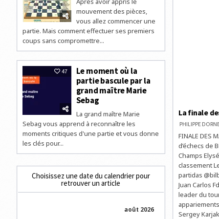
Après avoir appris le
mouvement des pièces,
vous allez commencer une
partie. Mais comment effectuer ses premiers
coups sans compromettre...
Le moment où la
47
partie bascule par la
grand maître Marie
Sebag
La finale d
La grand maître Marie
Sebag vous apprend à reconnaître les
PHILIPPE DOR
moments critiques d'une partie et vous donne
FINALE DES M
les clés pour...
d’échecs de Bi
Champs Elysée
classement Le
partidas @bi
Choisissez une date du calendrier pour
retrouver un article
Juan Carlos Fd
leader du tou
appariements e
août 2026
Sergey Karjak