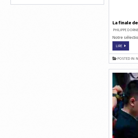
La finale d
PHILIPPE DOR
Notre sélectio
LA
LIRE
FINALE
DES
MAÎTRES
POSTED IN:
N
D’ÉCHECS
À
BILBAO