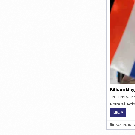
Bilbao: Mag
PHILIPPE DOR
Notre sélectio
BILBAO:
LIRE
MAGNUS
CARLSEN
STOPPÉ
POSTED IN:
N
PAR
GIRI
RONDE