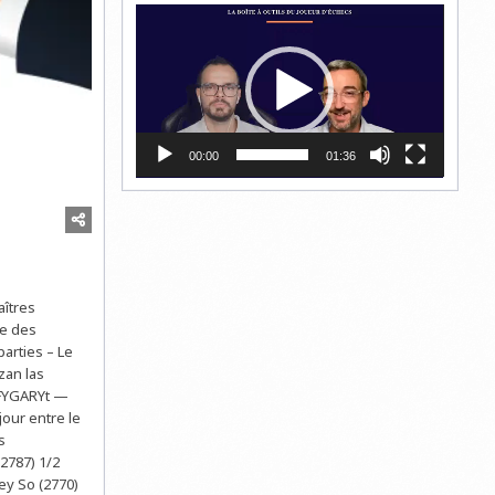
Lecteur
vidéo
00:00
01:36
îtres
re des
parties – Le
zan las
jFYGARYt —
jour entre le
s
(2787) 1/2
ey So (2770)