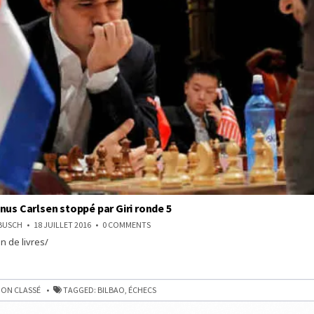
nus Carlsen stoppé par Giri ronde 5
ON
NBUSCH
18 JUILLET 2016
0 COMMENTS
BILBAO:
n de livres/
MAGNUS
CARLSEN
STOPPÉ
PAR
GIRI
RONDE
ON CLASSÉ
TAGGED:
BILBAO
,
ÉCHECS
5