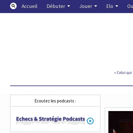
Skip
Accueil
Débuter
Jouer
Elo
Ou
to
content
Echecs & Stratégie
Ecoutez les podcasts :