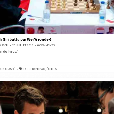
h Giri battu par Wei Yi ronde 6
ON
NBUSCH
20 JUILLET 2016
0 COMMENTS
BILBAO:
n de livres/
ANISH
GIRI
BATTU
PAR
WEI
YI
ON CLASSÉ
TAGGED:
BILBAO
,
ÉCHECS
RONDE
6