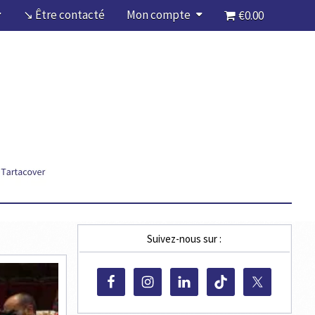
↘ Être contacté
Mon compte
€0.00
Suivez-nous sur :